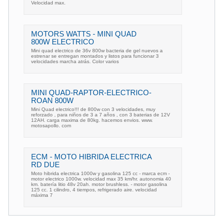
Velocidad max.
MOTORS WATTS - MINI QUAD
800W ELECTRICO
Mini quad electrico de 36v 800w bacteria de gel nuevos a
estrenar se entregan montados y listos para funcionar 3
velocidades marcha atrás. Color varios
MINI QUAD-RAPTOR-ELECTRICO-
ROAN 800W
Mini Quad electrico!!! de 800w con 3 velocidades, muy
reforzado , para niños de 3 a 7 años , con 3 baterias de 12V
12AH. carga maxima de 80kg. hacemos envios. www.
motosapollo. com
ECM - MOTO HIBRIDA ELECTRICA
RD DUE
Moto hibrida electrica 1000w y gasolina 125 cc - marca ecm -
motor electrico 1000w. velocidad max 35 km/hr. autonomia 40
km. batería litio 48v 20ah. motor brushless. - motor gasolina
125 cc. 1 cilindro, 4 tiempos, refrigerado aire. velocidad
máxima 7