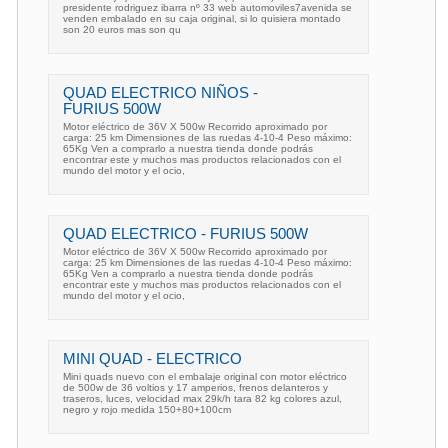
presidente rodriguez ibarra nº 33 web automoviles7avenida se
venden embalado en su caja original, si lo quisiera montado
son 20 euros mas son qu
QUAD ELECTRICO NIÑOS -
FURIUS 500W
Motor eléctrico de 36V X 500w Recorrido aproximado por
carga: 25 km Dimensiones de las ruedas 4-10-4 Peso máximo:
65Kg Ven a comprarlo a nuestra tienda donde podrás
encontrar este y muchos mas productos relacionados con el
mundo del motor y el ocio,
QUAD ELECTRICO - FURIUS 500W
Motor eléctrico de 36V X 500w Recorrido aproximado por
carga: 25 km Dimensiones de las ruedas 4-10-4 Peso máximo:
65Kg Ven a comprarlo a nuestra tienda donde podrás
encontrar este y muchos mas productos relacionados con el
mundo del motor y el ocio,
MINI QUAD - ELECTRICO
Mini quads nuevo con el embalaje original con motor eléctrico
de 500w de 36 voltios y 17 amperios, frenos delanteros y
traseros, luces, velocidad max 29k/h tara 82 kg colores azul,
negro y rojo medida 150+80+100cm