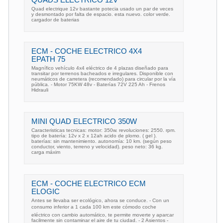
QUADS ELECTRICO 12V
Quad electrique 12v bastante potecia usado un par de veces
y desmontado por falta de espacio. esta nuevo. color verde.
cargador de baterias
ECM - COCHE ELECTRICO 4X4
EPATH 75
Magnífico vehículo 4x4 eléctrico de 4 plazas diseñado para
transitar por terrenos bacheados e irregulares. Disponible con
neumáticos de carretera (recomendado) para circular por la vía
pública. - Motor 75KW 48v - Baterías 72V 225 Ah - Frenos
Hidrauli
MINI QUAD ELECTRICO 350W
Caracteristicas tecnicas: motor: 350w. revoluciones: 2550. rpm.
tipo de batería: 12v x 2 x 12ah acido de plomo. ( gel ).
baterías: sin mantenimiento. autonomía: 10 km. (según peso
conductor, viento, terreno y velocidad). peso neto: 36 kg.
carga máxim
ECM - COCHE ELECTRICO ECM
ELOGIC
Antes se llevaba ser ecológico, ahora se conduce. - Con un
consumo inferior a 1 cada 100 km este cómodo coche
eléctrico con cambio automático, te permite moverte y aparcar
facilmente sin contaminar el aire de tu ciudad. - 2 Asientos -