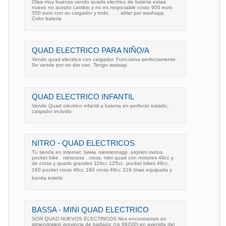
Olaa muy buenas vendo quads electrico de bateria estaa
nuevo no acepto cambio y no es negociable costo 900 euro
350 euro con su cargador y todo. . . . ablar por washapp.
Color bateria
QUAD ELECTRICO PARA NIÑO/A
Vendo quad electrico con cargador. Funcciona perfectamente.
Se vende por no dar uso. Tengo wassap
QUAD ELECTRICO INFANTIL
Vendo Quad electrico infantil a bateria en perfecto estado,
cargador incluido
NITRO - QUAD ELECTRICOS
Tu tienda en internet: (www. minimotosgp. es)mini motos.
pocket bike . minicross . cross. mini quad con motores 49cc y
de cross y quads grandes 110cc 125cc. pocket bikes 49cc.
160 pocket cross 49cc 160 cross 49cc 219 (mas equipada y
bonita estetic
BASSA - MINI QUAD ELECTRICO
SON QUAD NUEVOS ELECTRICOS Nos encontramos en
almendralejo provincia de badajoz (cp 06200) en avenida del