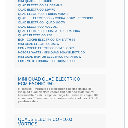
MINI QUAD - ELECTRICO
QUAD ELECTRICO SPIDERMAN
QUAD ELECTRICO 22W RC
QUAD ELECTRICO - FURIUS 500W 1
QUAD: : : : ELECTRICO: / - COBRA: 800W: : TECNOCIO
QUAD ELECTRICO - QUAD 1000W
QUAD ELECTRICO NUEVOS.
QUAD ELECTRICO DORA LA EXPLORADORA
QUADS ELECTRICO 12V
ECM - COCHE ELECTRICO 4X4 EPATH 75
MINI QUAD ELECTRICO 350W
ECM - COCHE ELECTRICO ECM ELOGIC
MOTORS WATTS - MINI QUAD 800W ELECTRICO
MINI QUAD-RAPTOR-ELECTRICO-ROAN 800W
ECM - MOTO HIBRIDA ELECTRICA RD DUE
MINI QUAD QUAD ELECTRICO
ECM ESONIC 450
!!!!ocasion!!! vehiculo de exposicion solo una unidad!!!!
miniquad quad electrico esonic 450 potencia motor 500w,
baterias 36v 12ah, tiempo de carga 6-8, ciclos de carga 300,
autonomia 30 min, frenos hidraulicos, velocidad max. 20km/h,
pendiente de a
QUADS ELECTRICO - 1000
VORTIOS