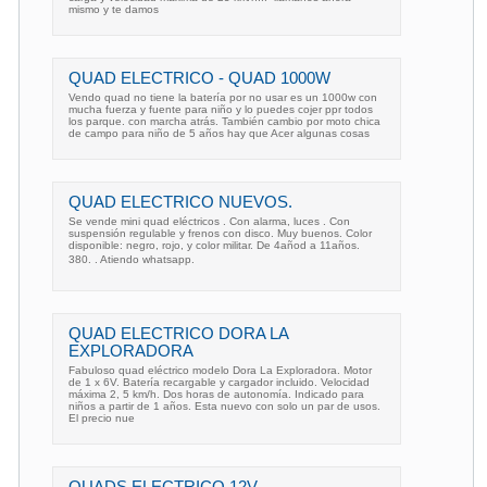
mismo y te damos
QUAD ELECTRICO - QUAD 1000W
Vendo quad no tiene la batería por no usar es un 1000w con
mucha fuerza y fuente para niño y lo puedes cojer ppr todos
los parque. con marcha atrás. También cambio por moto chica
de campo para niño de 5 años hay que Acer algunas cosas
QUAD ELECTRICO NUEVOS.
Se vende mini quad eléctricos . Con alarma, luces . Con
suspensión regulable y frenos con disco. Muy buenos. Color
disponible: negro, rojo, y color militar. De 4añod a 11años.
380. . Atiendo whatsapp.
QUAD ELECTRICO DORA LA
EXPLORADORA
Fabuloso quad eléctrico modelo Dora La Exploradora. Motor
de 1 x 6V. Batería recargable y cargador incluido. Velocidad
máxima 2, 5 km/h. Dos horas de autonomía. Indicado para
niños a partir de 1 años. Esta nuevo con solo un par de usos.
El precio nue