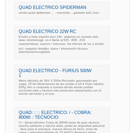
QUAD ELECTRICO SPIDERMAN
vendo quad spiderman , , , nuevesito, , gastado solo 1vez.
QUAD ELECTRICO 22W RC
Envios a toda españa seur 24h. visitanos en nuestra web:
www. minimotosgp. es ó llame al 625. -908. -319.
características  avance / retroceso  los efectos de luz y sonido 
incl. cargador detalles: datos / información técnica:
datenbezeichungfabric
QUAD ELECTRICO - FURIUS 500W
1
Motor eléctrico de 36V X 500w Recorrido aproximado por
carga: 25 km Dimensiones de las ruedas 4-10-4 Peso máximo:
65Kg Ven a comprarlo a nuestra tienda donde podrás
encontrar este y muchos mas productos relacionados con el
mundo del motor y el ocio,
QUAD: : : : ELECTRICO: / - COBRA:
800W: : TECNOCIO
!!!----Quad eléctrico Cobra de 800W motor de gran alcance,
marcha adelante y marcha atrás, pedal de seguridad adicional
, llave para el arranque, nuevos discos de freno, toma de
carga y velocidad máxima de 25 km/h!!!--llamanos ahora