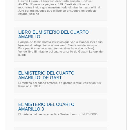
Gaston Leroux - El misterio del cuarto amarillo. Editorial:
ANAYA. Número de páginas: 319. Fantástico libro de
muchisima intriga que mantiene todo el misterio hasta el final.
Juro por mis muertos que el libro se encuentra en perfecto
estado, solo ha
LIBRO EL MISTERIO DEL CUARTO
AMARILLO
Compra de forma barata los libros que van a mandar leer a tus
hijos en el colegio tarde o temprano. Son libros de siempre.
Esta practicamente nuevo (no se si me lo acabe de leer).
Vendo libro El misterio del cuarto amarillo de Gaston Leroux de
la edi
EL MISTERIO DEL CUARTO
AMARILLO. DE GAST
El misterio del cuarto amarillo. de gaston leroux. coleccion tus
libros nº 2. 1981
EL MISTERIO DEL CUARTO
AMARILLO 3
El misterio del cuarto amarillo - Gaston Leroux . NUEVOOO