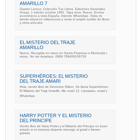
AMARILLO 7
Gaston Leroux. Colección Tus Libros. Ediciones Generales
Anaya. 1 edición octubre 1981. Tapa dura. Nuevo. Envíos
económicos a toda España. Atiendo WhatsApp. Visita mi
tienda virtual en milanuncios y veras el amplio surtido de libros
y otros artículos
EL MISTERIO DEL TRAJE
AMARILLO
Nuevo. Recogida en mano en Santa Perpetua o Montcada i
reixac. No me desplazo. ISBN 788408108726
SUPERHÉROES: EL MISTERIO
DEL TRAJE AMARI
Hola, vendo libro de Geronimo Stilton. Se llama Superhéroes:
El Misterio del Traje Amarillo. Me costó 12. Llamadas, email y
WhatsApp.
HARRY POTTER Y EL MISTERIO
DEL PRINCIPE
Vendo libro de Harry Potter y el Misterio del Principe en buen
estado si os interesa dejarme mensaje al gmail o llamen
grasias