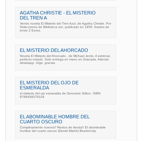
AGATHA CHRISTIE - EL MISTERIO
DEL TREN A
Vendo novela El Misterio del Tren Azul, de Agatha Christie. Por
Selecciones de Biblioteca oro, publicado en 1959. Gastos de
envio 2 Euros.
EL MISTERIO DEL AHORCADO
Novela El Misterio del Ahorcado , de Michael Jecks. A estrenar,
perfecto estado. Solo entrega en mano en Granada. Atiendo
whatsapp. Urge, gracias
EL MISTERIO DEL OJO DE
ESMERALDA
el misterio del ojo esmeralda de Geronimo Stilton. ISBN
9788408078104
EL ABOMINABLE HOMBRE DEL
CUARTO OSCURO
Completamente nuevos!! Restos de tienda!! El abominable
hombre del cuarto oscuro (Daniel Mainé) Beartoncity