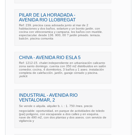
PILAR DE LA HORADADA -
AVENIDA RIO LLOBREGAT
Ref: 239. precioa casa adosada junto al mar de 2
habitaciones y dos baños. solarium y un bonito jardin. con
cocina con vitroceramica y campana. los baños con mueble.
espectacular. desde 136. 900, 00 ? jardin privado. terraza.
balcón. piscina comunita
CHIVA - AVENIDA RIO ESLA 5
Ref: 1212-15. chalet independiente en urbanización calicanto
zona santo domingo. cuenta con 350 m2 distribuidos en salón
comedor, cocina, 4 dormitorios, 3 baños y 1 aseo. instalación
completa de calefacción. jardín, garaje cerrado y piscina.
¡solicit
INDUSTRIAL - AVENIDA RIO
VENTALOMAR, 2
Se vende o alquila. alquiler b. i. : 1. 750 /mes. precio
negociable: oportunidad, en parque de actividades de toledo
(pat) poligono, con escaparate a dos calles y en esquina.
nave de 490 m2, con dos plantas y dos aseos. con servicio de
vigilancia y