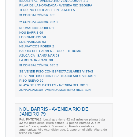
INDUSTRIAL - AVENIDA RIO VENTALOMAR, 2 1
PILAR DE LA HORADADA - AVENIDA RIO SEGURA
TERRENO EDIFICABLE EN LA MUELA
!!! CON BALCÓN 56. 035
!!! CON BALCÓN 56. 035 1
NEUMATICOS ROBER 1
NOU BARRIS 69
LOS NAREJOS 58
LOS NAREJOS 63
NEUMATICOS ROBER 2
BARRIO DEL CARMEN - TORRE DE ROMO
AZUCAICA - SANTA MAR 58
LA DORADA - RAME 38
!!! CON BALCÓN 56. 035 2
SE VENDE PISO CON ESPECTACULARES VISTAS
SE VENDE PISO CON ESPECTACULARES VISTAS 1
PISO NUEVO 69
PLAYA DE LOS BATELES - AVENIDA DEL RIO 1
ZONA ALAMEDA - AVENIDA MONTERO RIOS, S/N
NOU BARRIS - AVENIDA RIO DE
JANEIRO 79
Ref: FMTD79L2. Local que tiene 42 m2 útiles en planta baja
42 m2 útiles altillo. Buen estado. 1 puerta entrada 2, 5 m
ancho 1 escaparate 2, 5 m ancho. Puertas metálicas
automáticas. Aire Acondicionado. 1 aseo en el altillo. Altura de
techo en planta