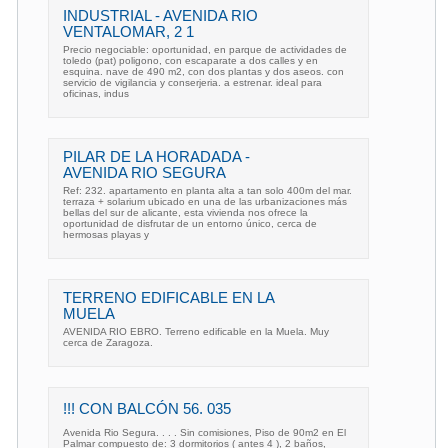
INDUSTRIAL - AVENIDA RIO
VENTALOMAR, 2 1
Precio negociable: oportunidad, en parque de actividades de
toledo (pat) poligono, con escaparate a dos calles y en
esquina. nave de 490 m2, con dos plantas y dos aseos. con
servicio de vigilancia y conserjeria. a estrenar. ideal para
oficinas, indus
PILAR DE LA HORADADA -
AVENIDA RIO SEGURA
Ref: 232. apartamento en planta alta a tan solo 400m del mar.
terraza + solarium ubicado en una de las urbanizaciones más
bellas del sur de alicante, esta vivienda nos ofrece la
oportunidad de disfrutar de un entorno único, cerca de
hermosas playas y
TERRENO EDIFICABLE EN LA
MUELA
AVENIDA RIO EBRO. Terreno edificable en la Muela. Muy
cerca de Zaragoza.
!!! CON BALCÓN 56. 035
Avenida Rio Segura. . . . Sin comisiones, Piso de 90m2 en El
Palmar compuesto de: 3 dormitorios ( antes 4 ), 2 baños,