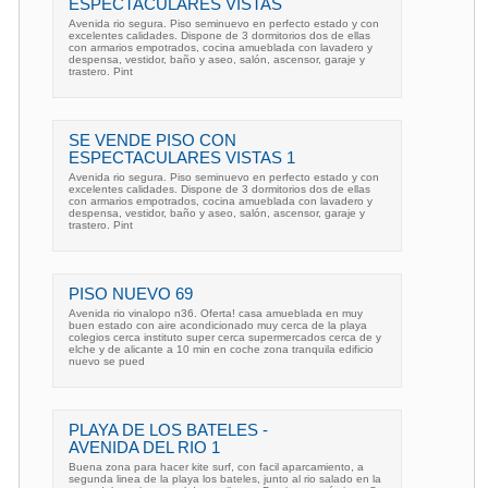
ESPECTACULARES VISTAS
Avenida rio segura. Piso seminuevo en perfecto estado y con
excelentes calidades. Dispone de 3 dormitorios dos de ellas
con armarios empotrados, cocina amueblada con lavadero y
despensa, vestidor, baño y aseo, salón, ascensor, garaje y
trastero. Pint
SE VENDE PISO CON
ESPECTACULARES VISTAS 1
Avenida rio segura. Piso seminuevo en perfecto estado y con
excelentes calidades. Dispone de 3 dormitorios dos de ellas
con armarios empotrados, cocina amueblada con lavadero y
despensa, vestidor, baño y aseo, salón, ascensor, garaje y
trastero. Pint
PISO NUEVO 69
Avenida rio vinalopo n36. Oferta! casa amueblada en muy
buen estado con aire acondicionado muy cerca de la playa
colegios cerca instituto super cerca supermercados cerca de y
elche y de alicante a 10 min en coche zona tranquila edificio
nuevo se pued
PLAYA DE LOS BATELES -
AVENIDA DEL RIO 1
Buena zona para hacer kite surf, con facil aparcamiento, a
segunda linea de la playa los bateles, junto al rio salado en la