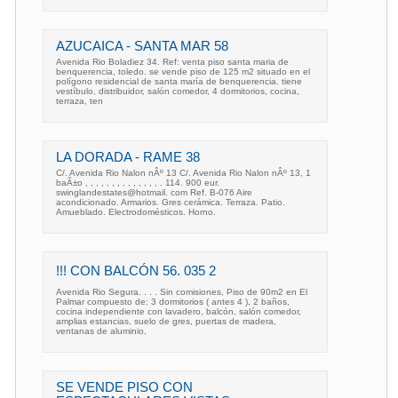
AZUCAICA - SANTA MAR 58
Avenida Rio Boladiez 34. Ref: venta piso santa maria de
benquerencia, toledo. se vende piso de 125 m2 situado en el
polígono residencial de santa maría de benquerencia. tiene
vestíbulo, distribuidor, salón comedor, 4 dormitorios, cocina,
terraza, ten
LA DORADA - RAME 38
C/. Avenida Rio Nalon nÂº 13 C/. Avenida Rio Nalon nÂº 13, 1
baÃ±o , , , , , , , , , , , , , , . 114. 900 eur.
swinglandestates@hotmail. com Ref. B-076 Aire
acondicionado. Armarios. Gres cerámica. Terraza. Patio.
Amueblado. Electrodomésticos. Horno.
!!! CON BALCÓN 56. 035 2
Avenida Rio Segura. . . . Sin comisiones, Piso de 90m2 en El
Palmar compuesto de: 3 dormitorios ( antes 4 ), 2 baños,
cocina independiente con lavadero, balcón, salón comedor,
amplias estancias, suelo de gres, puertas de madera,
ventanas de aluminio,
SE VENDE PISO CON