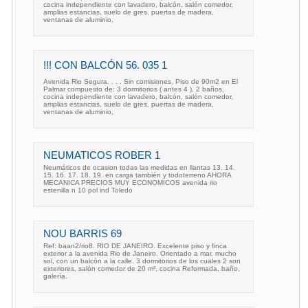
cocina independiente con lavadero, balcón, salón comedor,
amplias estancias, suelo de gres, puertas de madera,
ventanas de aluminio,
!!! CON BALCÓN 56. 035 1
Avenida Rio Segura. . . . Sin comisiones, Piso de 90m2 en El
Palmar compuesto de: 3 dormitorios ( antes 4 ), 2 baños,
cocina independiente con lavadero, balcón, salón comedor,
amplias estancias, suelo de gres, puertas de madera,
ventanas de aluminio,
NEUMATICOS ROBER 1
Neumáticos de ocasion todas las medidas en llantas 13. 14.
15. 16. 17. 18. 19. en carga también y todoterreno AHORA
MECANICA PRECIOS MUY ECONOMICOS avenida rio
estenilla n 10 pol ind Toledo
NOU BARRIS 69
Ref: baan2/rio8. RIO DE JANEIRO. Excelente piso y finca
exterior a la avenida Rio de Janeiro. Orientado a mar, mucho
sol, con un balcón a la calle. 3 dormitorios de los cuales 2 son
exteriores, salón comedor de 20 m², cocina Reformada, baño,
galería.