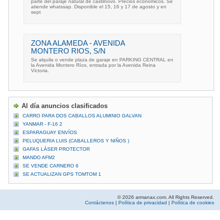
parte del paraje natural de castilnovo. Precios económicos. Se
atiende whatssap. Disponible el 15, 16 y 17 de agosto y en
sept
ZONA ALAMEDA - AVENIDA
MONTERO RIOS, S/N
Se alquila o vende plaza de garaje en PARKING CENTRAL en
la Avenida Montero Ríos, entrada por la Avenida Reina
Victoria.
Al día anuncios clasificados
CARRO PARA DOS CABALLOS ALUMINIO GALVAN
YANMAR - F-16 2
ESPARAGUAY ENVÍOS
PELUQUERIA LUIS (CABALLEROS Y NIÑOS )
GAFAS LÁSER PROTECTOR
MANDO AFM2
SE VENDE CARNERO 6
SE ACTUALIZAN GPS TOMTOM 1
© 2026 armanax.com. All Rights Reserved.
Contáctenos
|
Política de privacidad
|
Política de cookies