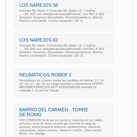
LOS NAREJOS 58
Avenida Rio Nalon 13 Avenida Rio Nalon 13, 1 baÃ±o , , , , , , ,
, , . 89. 900 eur. swinglandestates@hotmail. com Ref. A-393
Armarios. Ascensor. Amueblado. Electrodomésticos. Balcón.
Piscina comunitaria. Cocina equipada. CE: G
LOS NAREJOS 63
Avenida Rio Nalon 13 Avenida Rio Nalon 13, 1 baÃ±o , , , , , , ,
, , . 89. 900 eur. swinglandestates@hotmail. com Ref. A-393
Armarios. Ascensor. Amueblado. Electrodomésticos. Balcón.
Piscina comunitaria. Cocina equipada. CE: G
NEUMATICOS ROBER 2
Neumáticos de ocasion todas las medidas en llantas 13. 14.
15. 16. 17. 18. 19. en carga también y todoterreno AHORA
MECANICA PRECIOS MUY ECONOMICOS avenida rio
estenilla n 10 pol ind Toledo
BARRIO DEL CARMEN - TORRE
DE ROMO
SIN COMISION Si tienes en venta tu vivienda en las calles:
princesa, torre de romo, ricardo gil, avenida rio segura,
auroros, santa joaquina vedruna, agrimensores, alameda
capuchinos, paseo corvera, marques ordoño, pintor pedro
flores, ruiz hidalgo,