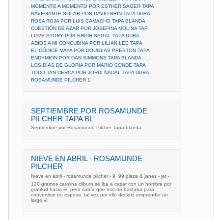
MOMENTO A MOMENTO POR ESTHER SAGER TAPA
NAVEGANTE SOLAR POR DAVID BRIN TAPA DURA
ROSA ROJA POR LUIS CAMACHO TAPA BLANDA
CUESTIÓN DE AZAR POR JOSEFINA MOLINA TAP
LOVE STORY POR ERICH SEGAL TAPA DURA
ADIÓS A MI CONCUBINA POR LILIAN LEE TAPA
EL CÓDICE MAYA POR DOUGLAS PRESTON TAPA
ENDYMION POR DAN SIMMONS TAPA BLANDA
LOS DÍAS DE GLORIA POR MARIO CONDE TAPA
TODO TAN CERCA POR JORDI NADAL TAPA DURA
ROSAMUNDE PILCHER 1
SEPTIEMBRE POR ROSAMUNDE
PILCHER TAPA BL
Septiembre por Rosamunde Pilcher Tapa blanda
NIEVE EN ABRIL - ROSAMUNDE
PILCHER
Nieve en abril - rosamunde pilcher - 9, 99 plaza & janes - jet -
120 gramos carolina cliburn se iba a casar con un hombre por
gratitud hacia él, pero sabía que eso no bastaba para
convertirse en esposa. tal vez por ello decidió emprender un
largo vi