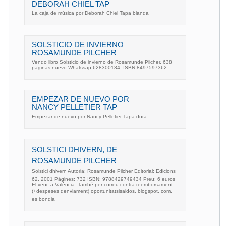
DEBORAH CHIEL TAP
La caja de música por Deborah Chiel Tapa blanda
SOLSTICIO DE INVIERNO
ROSAMUNDE PILCHER
Vendo libro Solsticio de invierno de Rosamunde Pilcher. 638
paginas nuevo Whatssap 628300134. ISBN 8497597362
EMPEZAR DE NUEVO POR
NANCY PELLETIER TAP
Empezar de nuevo por Nancy Pelletier Tapa dura
SOLSTICI DHIVERN, DE
ROSAMUNDE PILCHER
Solstici dhivern Autoria: Rosamunde Pilcher Editorial: Edicions
62, 2001 Pàgines: 732 ISBN: 9788429749434 Preu: 6 euros
El venc a València. També per correu contra reemborsament
(+despeses denviament) oportunitatsisaldos. blogspot. com.
es bondia