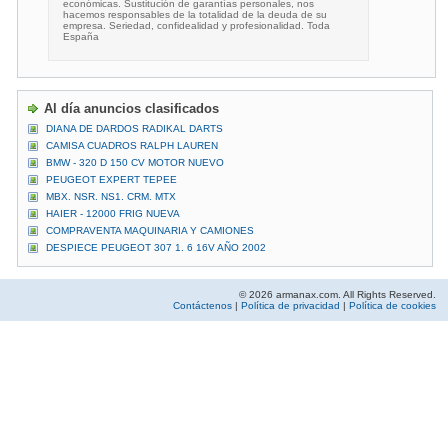
económicas. Sustitución de garantías personales, nos
hacemos responsables de la totalidad de la deuda de su
empresa. Seriedad, confidealidad y profesionalidad. Toda
España
Al día anuncios clasificados
DIANA DE DARDOS RADIKAL DARTS
CAMISA CUADROS RALPH LAUREN
BMW - 320 D 150 CV MOTOR NUEVO
PEUGEOT EXPERT TEPEE
MBX. NSR. NS1. CRM. MTX
HAIER - 12000 FRIG NUEVA
COMPRAVENTA MAQUINARIA Y CAMIONES
DESPIECE PEUGEOT 307 1. 6 16V AÑO 2002
© 2026 armanax.com. All Rights Reserved.
Contáctenos
|
Política de privacidad
|
Política de cookies