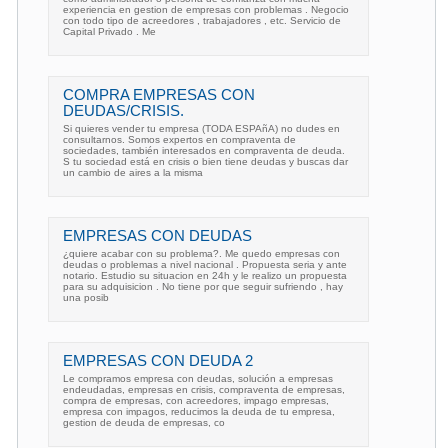
experiencia en gestion de empresas con problemas . Negocio
con todo tipo de acreedores , trabajadores , etc. Servicio de
Capital Privado . Me
COMPRA EMPRESAS CON
DEUDAS/CRISIS.
Si quieres vender tu empresa (TODA ESPAñA) no dudes en
consultarnos. Somos expertos en compraventa de
sociedades, también interesados en compraventa de deuda.
S tu sociedad está en crisis o bien tiene deudas y buscas dar
un cambio de aires a la misma
EMPRESAS CON DEUDAS
¿quiere acabar con su problema?. Me quedo empresas con
deudas o problemas a nivel nacional . Propuesta seria y ante
notario. Estudio su situacion en 24h y le realizo un propuesta
para su adquisicion . No tiene por que seguir sufriendo , hay
una posib
EMPRESAS CON DEUDA 2
Le compramos empresa con deudas, solución a empresas
endeudadas, empresas en crisis, compraventa de empresas,
compra de empresas, con acreedores, impago empresas,
empresa con impagos, reducimos la deuda de tu empresa,
gestion de deuda de empresas, co