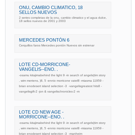
ONU, CAMBIO CLIMATICO, 18
SELLOS NUEVOS
2 series completas de la onu, cambio climatico y el agua dulce,
18 sellos nuevos de 2001 y 2003
MERCEDES PONTÓN 6
Cerquillos faros Mercedes pontón Nuevos sin estrenar
LOTE CD-MORRICONE-
VANGELIS--ENO. .
-osamu kitajima‎behind the light 9 -in search of angels(tim story
, wim mertens, )8, 5 -ennio morricone vatel8 -miasma 11959 -
brian enodesert island selection -3  -vangelisgreatest hits8 -
vangelisgift-2 -jon & vangelischronicles-2 -m
LOTE CD NEW AGE -
MORRICONE--ENO. .
-osamu kitajima‎behind the light 9 -in search of angels(tim story
, wim mertens, )8, 5 -ennio morricone vatel8 -miasma 11959 -
brian enodesert island selection -3  -manheim