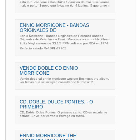
esta roto, contiene estos titulos 1-cancion do mar, 2-se voaras
mais o perto, 3-povo que lavas no rio, 4-lagrima, 5-que amor n
ENNIO MORRICONE - BANDAS
ORIGINALES DE
Ennio Morricone - Bandas Originales de Peliculas Bandas
Originales de Peliculas de Ennio Morricone es un doble álbum,
2LPs Vinyl stereos de 33 1/3 RPM, editado por RCA en 1974.
Perfecto estado Ref SPL-29905
VENDO DOBLE CD ENNIO
MORRICONE
Vendo dobe cd ennio morricone western film music the album.
ver temas que se incluyen consultando la foto nº 2
CD. DOBLE. DULCE PONTES. - O
PRIMEIRO
CD. Doble. Dulce Pontes. O primeiro canto. CD en excelente
estado. Envio por correo o entrego en mano.
ENNIO MORRICONE THE