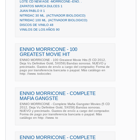
LOTE CD NEW AGE -MORRICONE--ENO. .
ZAPATOS MARCA DULCES 1
JUAN PABLO II 1
NITRIDAC 30 ML. (ACTIVADOR BIOLOGICO)
NITRIDAC 100 ML. (ACTIVADOR BIOLOGICO)
DISCOS DE VINILO 48
VINILOS DE LOS AÑOS 90
ENNIO MORRICONE - 100
GREATEST MOVIE HIT
ENNIO MORRICONE - 100 Greatest Movie Hits (5 CD 2012,
Deja Vu Definitive Gold, 5X059) Bandas sonoras. NUEVO y
precintado. Gastos de envío a cargo del comprador. Forma de
pago por transferencia bancaria o paypal. Más catálogo en
http: //www. todocolec
ENNIO MORRICONE - COMPLETE
MAFIA GANGSTE
ENNIO MORRICONE - Complete Mafia Gangster Movies (5 CD
2012, Deja Vu Definitive Gold, 5X058) Bandas sonoras.
NUEVO y precintado. Gastos de envío a cargo del comprador.
Forma de pago por transferencia bancaria o paypal. Más
catálogo en http: //www. to
ENNIO MORRICONE - COMPLETE