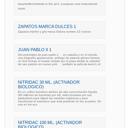
steamrollerchristmas in the air-2 -european new instrumental
music
ZAPATOS MARCA DULCES 1
Zapatos marrón y gris marca Dulces numero 22 nuevos
JUAN PABLO II 1
Documentales de juan pablo ii. . . en españa y en el mundo,
una biografía apasionante, prólogo de paloma gómez borrero,
un dvd incluye el rosario rezado por el papa desde la catedral
de san patricio en nueva york. . . también la película karol ii, el
NITRIDAC 30 ML. (ACTIVADOR
BIOLOGICO)
Es un cultivo bactérico atóxico de alta concentración líquida
(40 millones de bacterias por ml), seleccionadas por sus
aptitudines para digerir las materias orgánicas y para
transformar el amoniaco que está presente en los acuarios. Se
usa en los acu
NITRIDAC 100 ML. (ACTIVADOR
BIOLOGICO)