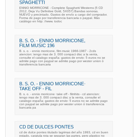
SPAGHETTI
ENNIO MORRICONE - Complete Spaghetti Westerns (5 CD
2012, Deja Vu Definitive Gold, 5X057) Bandas sonoras.
NUEVO y precintado. Gastos de envío a cargo del comprador.
Forma de pago por transferencia bancaria o paypal. Más
catálogo en http: //www. todoc
B. S. O. - ENNIO MORRICONE,
FILM MUSIC 196
B. s. o. - ennio morricone, film music 1966-1987 - 2cds
atencion: tengo mas de 3. 000 compact disc a la venta,
consulte el catalogo españa: gastos de envio: 5 euros no se
admite pago con paypal se admite pago por wester union ó
transferencia bancaria
B. S. O. - ENNIO MORRICONE·
TAKE OFF - FIL
B. s. o. - ennio morricone· take off - filmhits - cd atencion:
tengo mas de 3. 000 compact disc a la venta, consulte el
catalogo españa: gastos de envio: 5 euros no se admite pago
con paypal se admite pago por wester union ó transferencia
bancaria pa
CD DE DULCES PONTES
cd de dulce pontes titulado lagrimas del año 1993, cd en buen
estado, caratula rota se separan las partes, pero plastico no