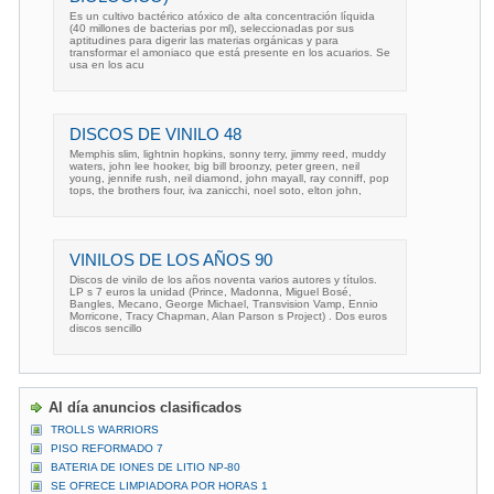
Es un cultivo bactérico atóxico de alta concentración líquida
(40 millones de bacterias por ml), seleccionadas por sus
aptitudines para digerir las materias orgánicas y para
transformar el amoniaco que está presente en los acuarios. Se
usa en los acu
DISCOS DE VINILO 48
Memphis slim, lightnin hopkins, sonny terry, jimmy reed, muddy
waters, john lee hooker, big bill broonzy, peter green, neil
young, jennife rush, neil diamond, john mayall, ray conniff, pop
tops, the brothers four, iva zanicchi, noel soto, elton john,
VINILOS DE LOS AÑOS 90
Discos de vinilo de los años noventa varios autores y títulos.
LP s 7 euros la unidad (Prince, Madonna, Miguel Bosé,
Bangles, Mecano, George Michael, Transvision Vamp, Ennio
Morricone, Tracy Chapman, Alan Parson s Project) . Dos euros
discos sencillo
Al día anuncios clasificados
TROLLS WARRIORS
PISO REFORMADO 7
BATERIA DE IONES DE LITIO NP-80
SE OFRECE LIMPIADORA POR HORAS 1