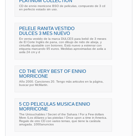
PLATINUM COLLECTION
CD de ennio morricone BSO de peliculas, compuesto de 3 cd
en perfecto estado sin uso.
PELELE RANITA VESTIDO
DULCES 3 MES NUEVO
En venta vestido de la marca DULCES para bebé de 3 meses
de El Corte Inglés de pana, con dibujo de nido de abeja, y
cinturilla ajustable con botones. Está nuevo a estrenar con
etiqueta marcando 95 euros. Medidas aproximadas de axila a
axila 24 cm y d
CD THE VERY BEST OF ENNIO
MORRICONE
Año 2000. Canciones 20. Tengo más articulos en la página,
buscar por McMartin.
5 CD PELICULAS MUSICA ENNIO
MORRICONE
The Untouchables / Secret of the Sahara / For a Few dollars
More /Los dólares y las pistolas / Once upon a time in America.
Regalo de otro CD con varios temas, que tiene la carátula
arrugada. 1000anuncios