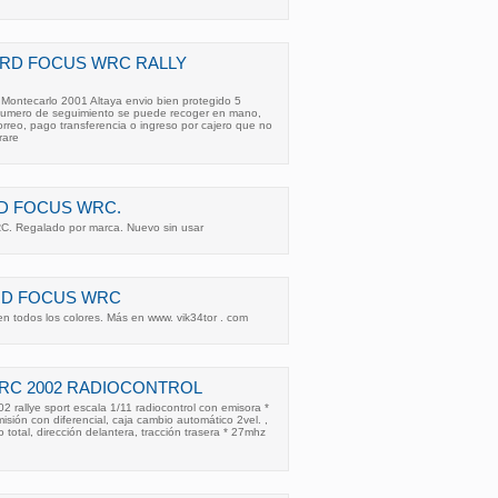
ORD FOCUS WRC RALLY
Montecarlo 2001 Altaya envio bien protegido 5
+numero de seguimiento se puede recoger en mano,
orreo, pago transferencia o ingreso por cajero que no
rare
D FOCUS WRC.
. Regalado por marca. Nuevo sin usar
RD FOCUS WRC
en todos los colores. Más en www. vik34tor . com
RC 2002 RADIOCONTROL
2 rallye sport escala 1/11 radiocontrol con emisora *
isión con diferencial, caja cambio automático 2vel. ,
 total, dirección delantera, tracción trasera * 27mhz