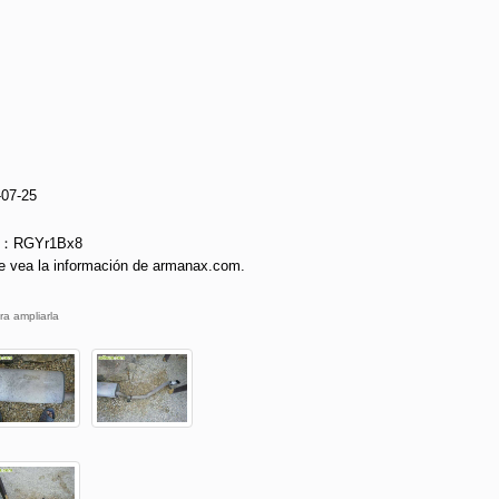
-07-25
ie：RGYr1Bx8
e vea la información de armanax.com.
ra ampliarla