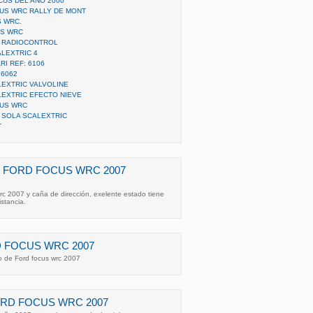
CUS DEL AÑO 2000
US WRC RALLY DE MONT
 WRC.
US WRC
2 RADIOCONTROL
LEXTRIC 4
I REF: 6106
 6062
EXTRIC VALVOLINE
EXTRIC EFECTO NIEVE
CUS WRC
 SOLA SCALEXTRIC
T
 FORD FOCUS WRC 2007
rc 2007 y caña de dirección, exelente estado tiene
stancia.
 FOCUS WRC 2007
o de Ford focus wrc 2007
RD FOCUS WRC 2007