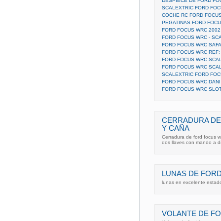
DESPIECE DE FORD FO
SCALEXTRIC FORD FOC
COCHE RC FORD FOCUS
PEGATINAS FORD FOC
FORD FOCUS WRC 200
FORD FOCUS WRC - SCA
FORD FOCUS WRC SAFAR
FORD FOCUS WRC REF:
FORD FOCUS WRC SCAL
FORD FOCUS WRC SCAL
SCALEXTRIC FORD FO
FORD FOCUS WRC DANI
FORD FOCUS WRC SLO
CERRADURA DE
Y CAÑA
Cerradura de ford focus w
dos llaves con mando a di
LUNAS DE FORD
lunas en excelente estad
VOLANTE DE FO