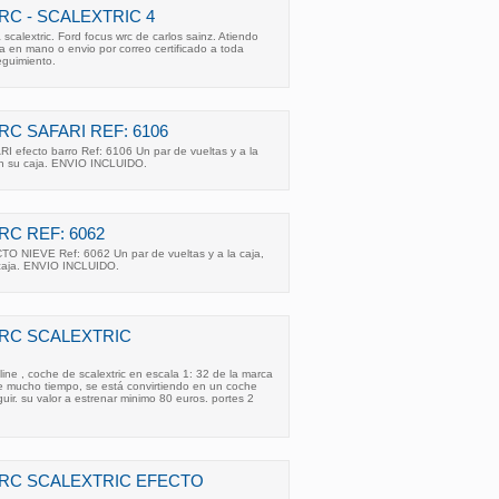
C - SCALEXTRIC 4
scalextric. Ford focus wrc de carlos sainz. Atiendo
a en mano o envio por correo certificado a toda
guimiento.
C SAFARI REF: 6106
fecto barro Ref: 6106 Un par de vueltas y a la
en su caja. ENVIO INCLUIDO.
C REF: 6062
NIEVE Ref: 6062 Un par de vueltas y a la caja,
 caja. ENVIO INCLUIDO.
RC SCALEXTRIC
 , coche de scalextric en escala 1: 32 de la marca
 mucho tiempo, se está convirtiendo en un coche
guir. su valor a estrenar minimo 80 euros. portes 2
RC SCALEXTRIC EFECTO