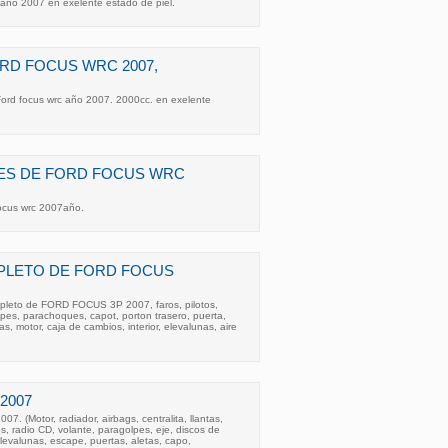
 año 2007 en exelente estado de piel.
RD FOCUS WRC 2007,
ord focus wrc año 2007. 2000cc. en exelente
ES DE FORD FOCUS WRC
ocus wrc 2007año.
PLETO DE FORD FOCUS
pleto de FORD FOCUS 3P 2007, faros, pilotos,
lpes, parachoques, capot, porton trasero, puerta,
as, motor, caja de cambios, interior, elevalunas, aire
2007
7. (Motor, radiador, airbags, centralita, llantas,
s, radio CD, volante, paragolpes, eje, discos de
elevalunas, escape, puertas, aletas, capo,