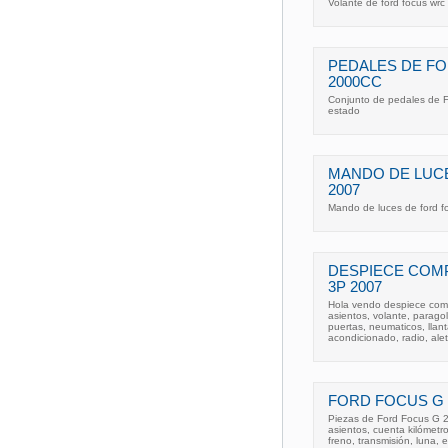
Volante de ford focus wrc
PEDALES DE FO
2000CC
Conjunto de pedales de F
estado
MANDO DE LUC
2007
Mando de luces de ford f
DESPIECE COM
3P 2007
Hola vendo despiece com
asientos, volante, parago
puertas, neumaticos, llant
acondicionado, radio, alet
FORD FOCUS G 
Piezas de Ford Focus G 200
asientos, cuenta kilómetro
freno, transmisión, luna, 