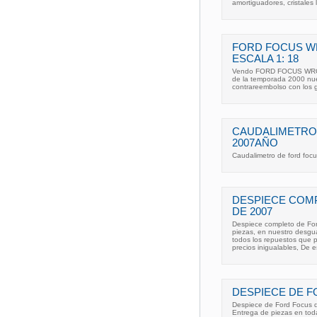
amortiguadores, cristales 
FORD FOCUS W
ESCALA 1: 18
Vendo FORD FOCUS WRC d
de la temporada 2000 nuev
contrareembolso con los 
CAUDALIMETRO
2007AÑO
Caudalimetro de ford foc
DESPIECE COM
DE 2007
Despiece completo de Fo
piezas, en nuestro desg
todos los repuestos que 
precios inigualables, De 
DESPIECE DE F
Despiece de Ford Focus d
Entrega de piezas en tod