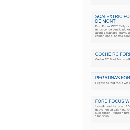
SCALEXTRIC F
DE MONT
Ford Focus WRC Rally de 
euros correo certificado
atiendo wastapp, movil, c
cobran nada, admito cont
COCHE RC FOR
Coche RC Ford Focus WRC
PEGATINAS FO
Pegatinas ford focus wrc 
FORD FOCUS W
* vendo ford focus wrc 200
nuevo, en su caja * transm
suspensión * función turbo
* funciona