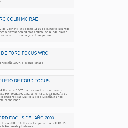
lat
RC COLIN MC RAE
e Colin Mc Rae escala 1: 18 de la marca Bburago
o a estrenar en su caja original, se puede enviar
gastos de envío a cargo del comprador.
 DE FORD FOCUS WRC
us wrc año 2007, exelente estado
PLETO DE FORD FOCUS
rd Focus de 2007 para recambios de todas sus
uace Homologado, para su venta a Toda España de
podamos reciclar. Envíos a Toda España a unos
este coche por e
ORD FOCUS DEL AÑO 2000
el año 2000, 1800 diesel y tipo de motor D-C9DA.
a la Peninsula y Baleares