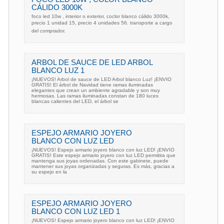
CÁLIDO 3000K
foco led 10w , interior o exterior, coclor blanco cálido 3000k,
precio 1 unidad 15, precio 4 unidades 56. transporte a cargo
del comprador.
ARBOL DE SAUCE DE LED ARBOL
BLANCO LUZ 1
¡NUEVOS! Arbol de sauce de LED Arbol blanco Luz! ¡ENVIO
GRATIS! El árbol de Navidad tiene ramas iluminadas
elegantes que crean un ambiente agradable y son muy
hermosas. Las ramas iluminadas constan de 180 luces
blancas calientes del LED, el árbol se
ESPEJO ARMARIO JOYERO
BLANCO CON LUZ LED
¡NUEVOS! Espejo armario joyero blanco con luz LED! ¡ENVIO
GRATIS! Este espejo armario joyero con luz LED permitira que
mantenga sus joyas ordenadas. Con este gabinete, puede
mantener sus joyas organizadas y seguras. Es más, gracias a
su espejo en la
ESPEJO ARMARIO JOYERO
BLANCO CON LUZ LED 1
¡NUEVOS! Espejo armario joyero blanco con luz LED! ¡ENVIO