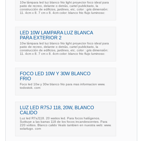
10w lámpara led luz blanco frio light proyector foco ideal para
patio de recreo, delante o detrás, cartel publicitario, la
construcción de edificios, jardines, etc. color : gris dimensión:
11. 4cm x 8. 7 cm x 8. 4cm color: blanco frio flujo luminoso:
LED 10W LAMPARA LUZ BLANCA
PARA EXTERIOR 2
10w lámpara led luz blanco frio light proyector foco ideal para
patio de recreo, delante o detrás, cartel publicitario, la
construcción de edificios, jardines, etc. color : gris dimensión:
11. 4cm x 8. 7 cm x 8. 4cm color: blanco frio flujo luminoso:
FOCO LED 10W Y 30W BLANCO
FRIO
Foco led 10w y 30w blanco frio para mas informacion www.
todostok. com
LUZ LED R7SJ 118, 20W, BLANCO
CALIDO
Luz led R7sJ118. 20 watios led. Para focos halógenos.
Sutituye a las barras 118 de los focos incandescentes. Para
220 voltios. Blanco calido Vealo tambien en nuestra web: www.
solarlugo. com