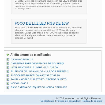
GRATIS! Este espejo armario joyero con luz LED permitira que
mantenga sus joyas ordenadas. Con este gabinete, puede
mantener sus joyas organizadas y seguras. Es más, gracias a
su espejo en la
FOCO DE LUZ LED RGB DE 10W
Foco de luz LED RGB de 10w con Alta luminosidad, resistente
al agua con nivel de impermeabilidad IP 65 (valido para
exterior). Larga vida mas de 70. 000 horas y bajo consumo
electrico. Ideal para jardines, bares, terrazas y zonas de
exterior. El mand
Al día anuncios clasificados
CAJA MACBOOK 15
CAMISETAS PARA DESPEDIDAS DE SOLTER@
INTEL PENTIUM 4 - 2, 4GHZ -512 - 533 OK
EL SEÑOR DE LOS ANILLOS - LAS DOS TORRES 2
AUTOCARES BARCELONA 667 57 67 69 20
PANINI - WORLD CUP STORY - CROMOS SUELTO
VOLVO - S-60 1
BAJO CARENADO IZQUIERDO HONDA CBR1000F
© 2026 armanax.com. All Rights Reserved.
Contáctenos
|
Política de privacidad
|
Política de cookies