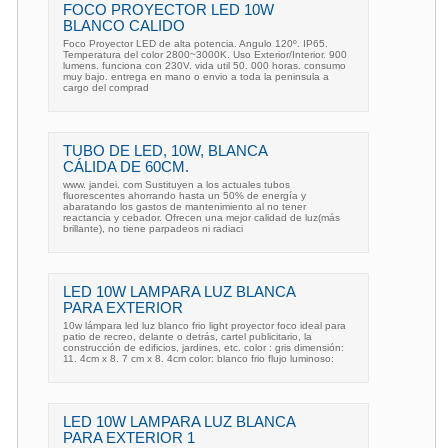
FOCO PROYECTOR LED 10W
BLANCO CALIDO
Foco Proyector LED de alta potencia. Angulo 120º. IP65.
Temperatura del color 2800~3000K. Uso Exterior/Interior. 900
lumens. funciona con 230V. vida util 50. 000 horas. consumo
muy bajo. entrega en mano o envio a toda la peninsula a
cargo del comprad
TUBO DE LED, 10W, BLANCA
CÁLIDA DE 60CM.
www. jandei. com Sustituyen a los actuales tubos
fluorescentes ahorrando hasta un 50% de energía y
abaratando los gastos de mantenimiento al no tener
reactancia y cebador. Ofrecen una mejor calidad de luz(más
brillante), no tiene parpadeos ni radiaci
LED 10W LAMPARA LUZ BLANCA
PARA EXTERIOR
10w lámpara led luz blanco frio light proyector foco ideal para
patio de recreo, delante o detrás, cartel publicitario, la
construcción de edificios, jardines, etc. color : gris dimensión:
11. 4cm x 8. 7 cm x 8. 4cm color: blanco frio flujo luminoso:
LED 10W LAMPARA LUZ BLANCA
PARA EXTERIOR 1