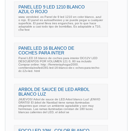
PANEL LED 9 LED 1210 BLANCO
AZUL O ROJO
www. vendoled. es Panel de 9 led 1210 en color blanco, azul
o rojo. El panel es autoadhesivo y se puede pegar a cualquier
superficie. El panel lleva tres enganches, por lo que hace
adaptable a casi todo tipo de bombillas. Es adaptable a T10,
c5w fest
PANEL LED 16 BLANCO DE
COCHES PARA INTER
Panel LED 16 blanco de coches para interior DC/12V LED
DESCUENTOS POR VOLUMEN 121 0, 80 iva incluido
Comprar online: http: //ferreteriayhogar2000.
com/tienda/es/led/281-led-16-blanco-de-c oches-para-techo-
dc-12v-led. html
ARBOL DE SAUCE DE LED ARBOL
BLANCO LUZ
¡NUEVOS! Arbol de sauce de LED Arbol blanco Luz! ¡ENVIO
GRATIS! El árbol de Navidad tiene ramas iluminadas
elegantes que crean un ambiente agradable y son muy
hermosas. Las ramas iluminadas constan de 180 luces
blancas calientes del LED, el árbol se
FOCO LED 10W , COLOR BLANCO