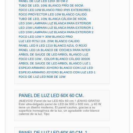
PANEL DE LUZ LED 120X 30 CM 2
TUBO DE LED, 10W, BLANCO FRÍO DE 60CM.
FOCO LED 10W BLANCO FRIO IP65 EXTERIORES
FOCO PROYECTOR LED 10W BLANCO CALIDO
TUBO DE LED, 10W, BLANCA CÁLIDA DE 60CM.
LED 10W LAMPARA LUZ BLANCA PARA EXTERIOR
LED 10W LAMPARA LUZ BLANCA PARA EXTERIOR 1
LED 10W LAMPARA LUZ BLANCA PARA EXTERIOR 2
FOCO LED 10W Y 30W BLANCO FRIO
LUZ LED R7SJ 118, 20W, BLANCO CALIDO
PANEL LED 9 LED 1210 BLANCO AZUL O ROJO
PANEL LED 16 BLANCO DE COCHES PARA INTER
ARBOL DE SAUCE DE LED ARBOL BLANCO LUZ
FOCO LED 10W , COLOR BLANCO CÁLIDO 3000K
ARBOL DE SAUCE DE LED ARBOL BLANCO LUZ 1
ESPEJO ARMARIO JOYERO BLANCO CON LUZ LED
ESPEJO ARMARIO JOYERO BLANCO CON LUZ LED 1
FOCO DE LUZ LED RGB DE 10W
PANEL DE LUZ LED 60X 60 CM.
¡NUEVOS! Panel de luz LED 60x 60 cm. ! ¡ENVIO GRATIS!
Este ultra-delgado panel de LED de 600 x 600 mm . y 40 W.
tiene un diseño moderno. El panel cautivo, gracias a su
superficie homogénea de la luz, un agradable color blanco
caliente de la luz. Tipo
PANEL DE LUZ LED 60X 60 CM. 1