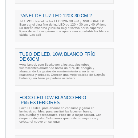
PANEL DE LUZ LED 120X 30 CM 2
¡NUEVOS! Panel de luz LED 120x 30 cm! ¡ENVIO GRATIS!
Este panel ultra fino de luz LED de 120 x 30 cm y 40 W tiene
un diseño moderno y resulta muy atractivo por la superficie
ligera de luz homogénea que aporta una agradable luz blanca
cálida. Las apli
TUBO DE LED, 10W, BLANCO FRÍO
DE 60CM.
www. jandei. com Sustituyen a los actuales tubos
fluorescentes ahorrando hasta un 50% de energía y
abaratando los gastos de mantenimiento al no tener
reactancia y cebador. Ofrecen una mejor calidad de luz(más
brillante), no tiene parpadeos ni radiaci
FOCO LED 10W BLANCO FRIO
IP65 EXTERIORES
Foco LED ideal para ahorrar en consumo y ganar en
luminosidad. Ideal para sustituir las luces en bares,
peluquerías y escaparates. Foco de la mejor calidad. Con
disipador de calor. Solo tienes que quitar tu viejo foco y
colocar el nuevo en su lugar.