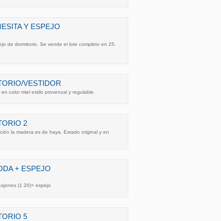
ESITA Y ESPEJO
o de dormitorio. Se vende el lote completo en 25.
TORIO/VESTIDOR
n color miel estilo provenzal y regulable.
ORIO 2
ción la madera es de haya. Estado original y en
ODA + ESPEJO
ajones (1 20)+ espejo
ORIO 5