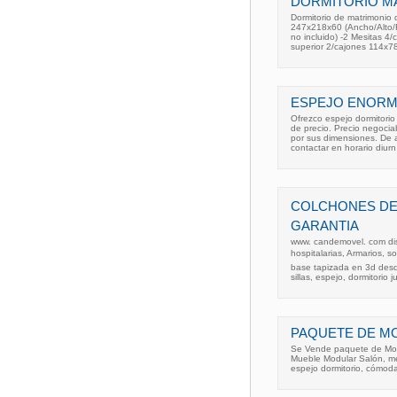
DORMITORIO M
Dormitorio de matrimonio
247x218x60 (Ancho/Alto/
no incluido) -2 Mesitas 
superior 2/cajones 114x7
ESPEJO ENOR
Ofrezco espejo dormitori
de precio. Precio negociab
por sus dimensiones. De 
contactar en horario diurn
COLCHONES DES
GARANTIA
www. candemovel. com d
hospitalarias, Armarios, s
base tapizada en 3d desd
sillas, espejo, dormitorio j
PAQUETE DE MO
Se Vende paquete de Mobil
Mueble Modular Salón, 
espejo dormitorio, cómoda