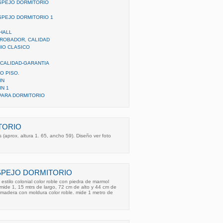
SPEJO DORMITORIO
SPEJO DORMITORIO 1
HALL
ROBADOR, CALIDAD
IO CLASICO
 CALIDAD-GARANTIA
O PISO.
IN
N 1
PARA DORMITORIO
TORIO
 (aprox. altura 1. 65, ancho 59). Diseño ver foto
SPEJO DORMITORIO
 estilo colonial color roble con piedra de marmol
 mide 1, 15 mtrs de largo, 72 cm de alto y 44 cm de
 madera con moldura color roble. mide 1 metro de