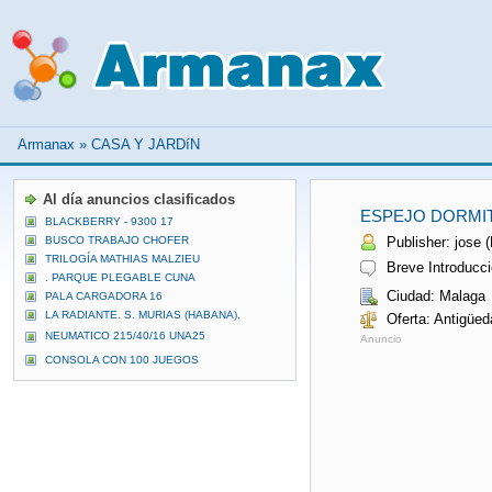
Armanax
»
CASA Y JARDíN
Al día anuncios clasificados
ESPEJO DORMIT
BLACKBERRY - 9300 17
BUSCO TRABAJO CHOFER
Publisher: jose (
TRILOGÍA MATHIAS MALZIEU
Breve Introducci
. PARQUE PLEGABLE CUNA
Ciudad: Malaga
PALA CARGADORA 16
LA RADIANTE. S. MURIAS (HABANA).
Oferta: Antigüe
NEUMATICO 215/40/16 UNA25
Anuncio
CONSOLA CON 100 JUEGOS