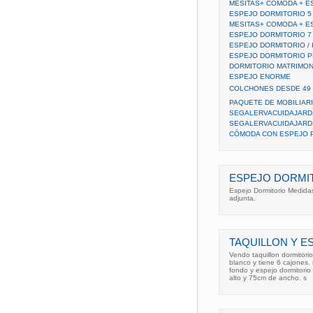
MESITAS+ COMODA + E
ESPEJO DORMITORIO 5
MESITAS+ COMODA + E
ESPEJO DORMITORIO 7
ESPEJO DORMITORIO / 
ESPEJO DORMITORIO P
DORMITORIO MATRIMON
ESPEJO ENORME
COLCHONES DESDE 49
PAQUETE DE MOBILIARI
SEGALERVACUIDAJARD
SEGALERVACUIDAJARDI
CÓMODA CON ESPEJO 
ESPEJO DORMI
Espejo Dormitorio Medidas
adjunta.
TAQUILLON Y E
Vendo taquillon dormitorio
blanco y tiene 6 cajones.
fondo y espejo dormitorio
alto y 75cm de ancho. s