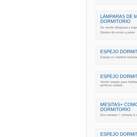
LÁMPARAS DE M
DORMITORIO
Se vende lámparas y espej
Gastos de envío a parte.
ESPEJO DORMI
Espejo en madera maciza e
ESPEJO DORMIT
Vendo espejo para habita
perfecto estado.
MESITAS+ COM
DORMITORIO
Dos mesitas + cómoda 4 c
ESPEJO DORMIT