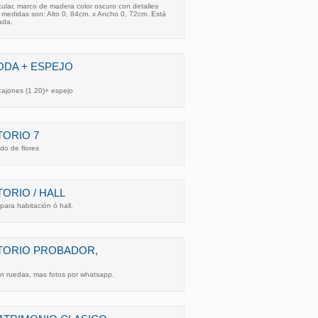
cular, marco de madera color oscuro con detalles
 medidas son: Alto 0, 84cm. x Ancho 0, 72cm. Está
ada.
ODA + ESPEJO
ajones (1 20)+ espejo
ORIO 7
do de flores
ORIO / HALL
ara habitación ó hall.
TORIO PROBADOR,
on ruedas, mas fotos por whatsapp.