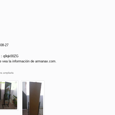
-08-27
ie：q9qk00ZG
e vea la información de armanax.com.
ra ampliarla