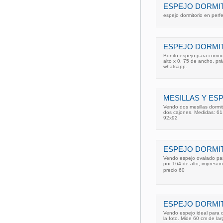
ESPEJO DORMIT
espejo dormitorio en perf
ESPEJO DORMI
Bonito espejo para comoda
alto x 0, 75 de ancho, pr
whatsapp.
MESILLAS Y ES
Vendo dos mesillas dormit
dos cajones. Medidas: 61
92x92
ESPEJO DORMIT
Vendo espejo ovalado par
por 164 de alto, imprescin
precio 60
ESPEJO DORMIT
Vendo espejo ideal para 
la foto. Mide 60 cm de 