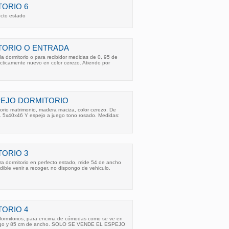
ORIO 6
ecto estado
TORIO O ENTRADA
 dormitorio o para recibidor medidas de 0, 95 de
ácticamente nuevo en color cerezo. Atiendo por
PEJO DORMITORIO
orio matrimonio, madera maciza, color cerezo. De
. 5x40x46 Y espejo a juego tono rosado. Medidas:
ORIO 3
a dormitorio en perfecto estado, mide 54 de ancho
dible venir a recoger, no dispongo de vehiculo,
ORIO 4
dormitorios, para encima de cómodas como se ve en
largo y 85 cm de ancho. SOLO SE VENDE EL ESPEJO