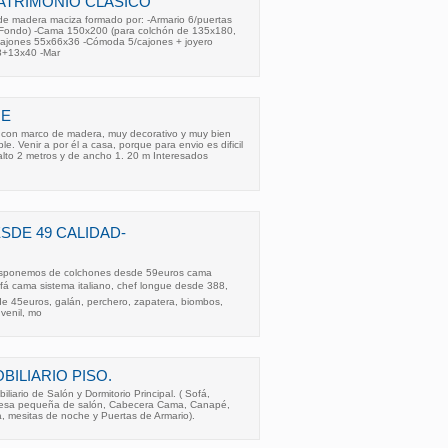
ATRIMONIO CLASICO
 de madera maciza formado por: -Armario 6/puertas
Fondo) -Cama 150x200 (para colchón de 135x180,
4/cajones 55x66x36 -Cómoda 5/cajones + joyero
8+13x40 -Mar
ME
o con marco de madera, muy decorativo y muy bien
le. Venir a por él a casa, porque para envio es dificil
alto 2 metros y de ancho 1. 20 m Interesados
DE 49 CALIDAD-
isponemos de colchones desde 59euros cama
ofá cama sistema italiano, chef longue desde 388,
e 45euros, galán, perchero, zapatera, biombos,
uvenil, mo
BILIARIO PISO.
iario de Salón y Dormitorio Principal. ( Sofá,
mesa pequeña de salón, Cabecera Cama, Canapé,
, mesitas de noche y Puertas de Armario).