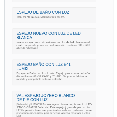
ESPEJO DE BAÑO CON LUZ
Total mento nuevo. Medinas 60x 76 cm.
ESPEJO NUEVO CON LUZ DE LED
BLANCA
vendo espejo nuevo sin estrenar con luz de led blanca en el
canto. se puede poner en cualquier sitio. medidas 800 x 600.
atiendo whatsapp
ESPEJO BAÑO CON LUZ E41
LUMIX
Espejo de Baño con Luz Lumix. Espejo para cuarto de baño
disponible en 60x80 75x90 y 70x100. Se puede fabricar a
medida y compatible sistema antivaho
VAL|ESPEJO JOYERO BLANCO
DE PIE CON LUZ
|Valencia| ¡NUEVOS! Espejo joyero blanco de pie con luz LED!
¡ENVIO GRATIS! |Valencia| Este espejo joyero de pie con luz
LED le permite tener sus pendientes, collares, pulseras u otras
joyas bien ordenadas, para tener un acceso más fácil a ellas.
Esp