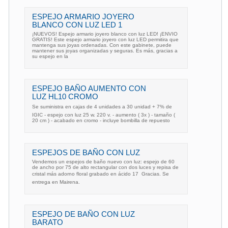
ESPEJO ARMARIO JOYERO
BLANCO CON LUZ LED 1
¡NUEVOS! Espejo armario joyero blanco con luz LED! ¡ENVIO
GRATIS! Este espejo armario joyero con luz LED permitira que
mantenga sus joyas ordenadas. Con este gabinete, puede
mantener sus joyas organizadas y seguras. Es más, gracias a
su espejo en la
ESPEJO BAÑO AUMENTO CON
LUZ HL10 CROMO
Se suministra en cajas de 4 unidades a 30 unidad + 7% de
IGIC - espejo con luz 25 w. 220 v. - aumento ( 3x ) - tamaño (
20 cm ) - acabado en cromo - incluye bombilla de repuesto
ESPEJOS DE BAÑO CON LUZ
Vendemos un espejos de baño nuevo con luz: espejo de 60
de ancho por 75 de alto rectangular con dos luces y repisa de
cristal más adorno floral grabado en ácido 17  Gracias. Se
entrega en Mairena.
ESPEJO DE BAÑO CON LUZ
BARATO