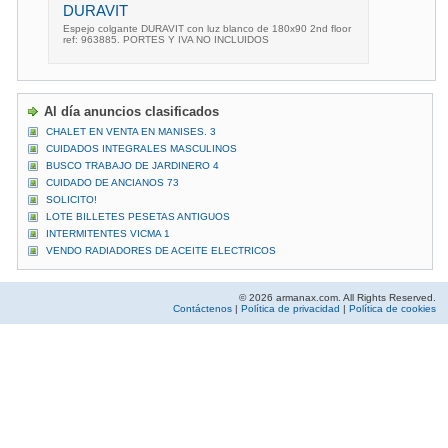
DURAVIT
Espejo colgante DURAVIT con luz blanco de 180x90 2nd floor
ref: 963885. PORTES Y IVA NO INCLUIDOS
Al día anuncios clasificados
CHALET EN VENTA EN MANISES. 3
CUIDADOS INTEGRALES MASCULINOS
BUSCO TRABAJO DE JARDINERO 4
CUIDADO DE ANCIANOS 73
SOLICITO!
LOTE BILLETES PESETAS ANTIGUOS
INTERMITENTES VICMA 1
VENDO RADIADORES DE ACEITE ELECTRICOS
© 2026 armanax.com. All Rights Reserved.
Contáctenos
|
Política de privacidad
|
Política de cookies