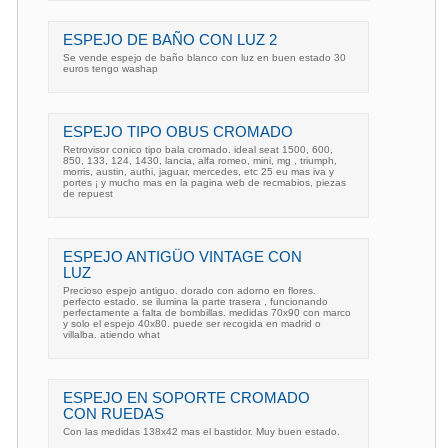
ESPEJO DE BAÑO CON LUZ 2
Se vende espejo de baño blanco con luz en buen estado 30
euros tengo washap
ESPEJO TIPO OBUS CROMADO
Retrovisor conico tipo bala cromado. ideal seat 1500, 600,
850, 133, 124, 1430, lancia, alfa romeo, mini, mg , triumph,
morris, austin, authi, jaguar, mercedes, etc 25 eu mas iva y
portes ¡ y mucho mas en la pagina web de recmabios, piezas
de repuest
ESPEJO ANTIGÜO VINTAGE CON
LUZ
Precioso espejo antiguo. dorado con adorno en flores.
perfecto estado. se ilumina la parte trasera , funcionando
perfectamente a falta de bombillas. medidas 70x90 con marco
y solo el espejo 40x80. puede ser recogida en madrid o
villalba. atiendo what
ESPEJO EN SOPORTE CROMADO
CON RUEDAS
Con las medidas 138x42 mas el bastidor. Muy buen estado.