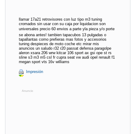
llamar 17a21 retrovisores con luz tipo m3 tuning
cromados sin usar con su caja por liquidacion son
universales precio 60 envios a parte yla pieza y/o porte
se abona antes! tambien tapacubos 13 pulgadas o
tapallantas como prefieras mas fotos y accesorios
tuning despieces de moto coche etc mirar mis
anuncios un saludo r32 r20 passat defensa paragolpe
aleron xsara 206 wrw kitcar 106 sport ax gsi ope st rs
sline s3 m3 m5 csl fr cupra seat vw audi opel renault f1
megan sport vts 16v williams
Impresión
Anuncio