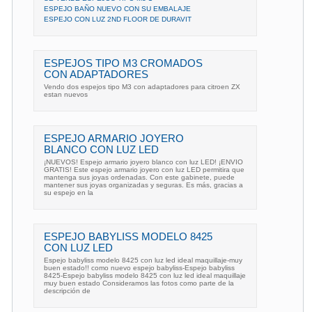
ESPEJO BAÑO NUEVO CON SU EMBALAJE
ESPEJO CON LUZ 2ND FLOOR DE DURAVIT
ESPEJOS TIPO M3 CROMADOS
CON ADAPTADORES
Vendo dos espejos tipo M3 con adaptadores para citroen ZX
estan nuevos
ESPEJO ARMARIO JOYERO
BLANCO CON LUZ LED
¡NUEVOS! Espejo armario joyero blanco con luz LED! ¡ENVIO
GRATIS! Este espejo armario joyero con luz LED permitira que
mantenga sus joyas ordenadas. Con este gabinete, puede
mantener sus joyas organizadas y seguras. Es más, gracias a
su espejo en la
ESPEJO BABYLISS MODELO 8425
CON LUZ LED
Espejo babyliss modelo 8425 con luz led ideal maquillaje-muy
buen estado!! como nuevo espejo babyliss-Espejo babyliss
8425-Espejo babyliss modelo 8425 con luz led ideal maquillaje
muy buen estado Consideramos las fotos como parte de la
descripción de