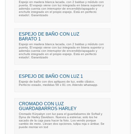
Espejo en madera blanca lacada, con 2 baldas y módulo con
puerta. El espejo viene con luz integrada en bisera superior y
además cuenta con interruptor de encendido/apagado y
enchufe integrado en el propio espejo. Está en perfecto
estado!. Garantizado
ESPEJO DE BAÑO CON LUZ
BARATO 1
Espejo en madera blanca lacada, con 2 baldas y módulo con
puerta. El espejo viene con luz integrada en bisera superior y
además cuenta con interruptor de encendido/apagado y
enchufe integrado en el propio espejo. Está en perfecto
estado!. Garantizado
ESPEJO DE BAÑO CON LUZ 1
Espejo de baño con dos apliques de luz, estilo clásico.
Perfecto estado, medidas 58 x 81 cm. Atiendo whatsapp.
CROMADO CON LUZ
GUARDABARROS HARLEY
Cromado Küryakyn con luz para el guardabarros de Softail y
Dyna de Harley Davidson. Nuevos a estrenar, solo los he
sacado de la caja para hacer la foto. Los vendo porque
cambio de moto. Llevan dos opciones, tulipa roja o ámbar. Se
puede montar en tod