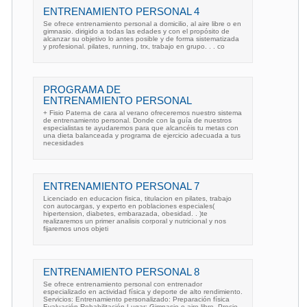
ENTRENAMIENTO PERSONAL 4
Se ofrece entrenamiento personal a domicilio, al aire libre o en
gimnasio. dirigido a todas las edades y con el propósito de
alcanzar su objetivo lo antes posible y de forma sistematizada
y profesional. pilates, running, trx, trabajo en grupo. . . co
PROGRAMA DE
ENTRENAMIENTO PERSONAL
+ Fisio Paterna de cara al verano ofreceremos nuestro sistema
de entrenamiento personal. Donde con la guía de nuestros
especialistas te ayudaremos para que alcancéis tu metas con
una dieta balanceada y programa de ejercicio adecuada a tus
necesidades
ENTRENAMIENTO PERSONAL 7
Licenciado en educacion fisica, titulacion en pilates, trabajo
con autocargas, y experto en poblaciones especiales(
hipertension, diabetes, embarazada, obesidad. . )te
realizaremos un primer analisis corporal y nutricional y nos
fijaremos unos objeti
ENTRENAMIENTO PERSONAL 8
Se ofrece entrenamiento personal con entrenador
especializado en actividad física y deporte de alto rendimiento.
Servicios: Entrenamiento personalizado: Preparación física
Evaluación Rehabilitación Lugar: Gimnasio o aire libre. Precio