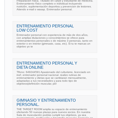
Preparación física. Titulado en cafyd y estudiante de medicina.
Entrenamiento físico completo e individual incluyendo
nutrición, suplementación deportiva y prevencion de lesiones.
Atiendo e-mail o wasap. Entrenador personal.
ENTRENAMIENTO PERSONAL
LOW COST
Entrenador personal con experiencia de más de dos años,
con amplias titulaciones y conocimientos se ofrece para
entrenamientos personales o de máximo 3 personas, tanto en
exterior o en interior (gimnasio, casa, etc). Si tu te marcas un
objetivo yo te
ENTRENAMIENTO PERSONAL Y
DIETA ONLINE
Tlfono: 649244591 Apasionado del culturismo, licenciado en
inef, entrenador personal nacional. realizo rutinas de
entrenamiento y dietas que se cambiaran mensualmente,
adaptadas a tus necesidades y para todo tipo de
objetivos(definición muscular, pér
GIMNASIO Y ENTRENAMIENTO
PERSONAL.
THE TARGET ROOM amplia su espacio de entrenamiento
ofertando 50 nuevas plazas para nuevos socios. En nuestra
Sala de musculación podrás cumplir tus objetivos, ya sea
mantenimiento, tonificación o hipertrofia muscular. Contarás en