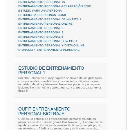
ENTRENAMIENTO PERSONAL 15
ENTRENAMIENTO PERSONAL-PREPARACIÓN FÍSIC
ESTUDIO PARA UNA PERSONA
ESTUDIOS 2-3 PERSONAS. CONIL
ENTRENAMIENTO PERSONAL DE NINJUTSU
ENTRENAMIENTO PERSONAL ONLINE
ENTRENAMIENTO PERSONAL 2
ENTRENAMIENTO PERSONAL 3
ENTRENAMIENTO PERSONAL 6
ENTRENAMIENTO PERSONAL LOW COST
ENTRENAMIENTO PERSONAL Y DIETA ONLINE
GIMNASIO Y ENTRENAMIENTO PERSONAL.
ESTUDIO DE ENTRENAMIENTO
PERSONAL 1
Nuestro Estudio es tu mejor opción si: Huyes de los gimnasios
convencionales, masificados y descuidados. Deseas mejorar
tu calidad de vida y bienestar. Necesitas prevenir y recuperar
lesiones No has hecho deporte nunca y te preocupa tu forma
física e
OUFIT ENTRENAMIENTO
PERSONAL BIOTRAJE
Oufit es un estudio de entrenamiento personal situado en
pleno centro de Ourense (Plaza Paz Novoa, 3). Entrena con la
ayuda y motivación de profesionales titulados y cumple por fin
tus objetivos. . Pérdida de peso, tono y definición muscular,