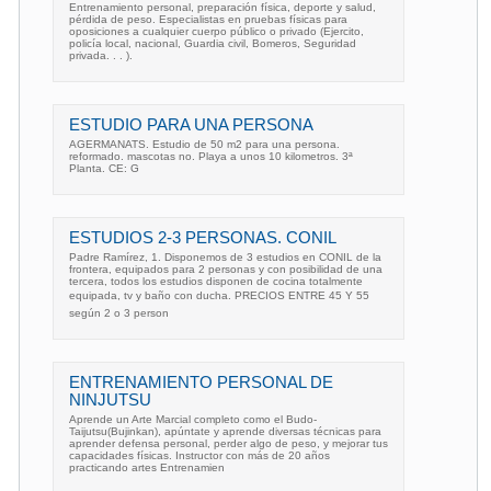
Entrenamiento personal, preparación física, deporte y salud,
pérdida de peso. Especialistas en pruebas físicas para
oposiciones a cualquier cuerpo público o privado (Ejercito,
policía local, nacional, Guardia civil, Bomeros, Seguridad
privada. . . ).
ESTUDIO PARA UNA PERSONA
AGERMANATS. Estudio de 50 m2 para una persona.
reformado. mascotas no. Playa a unos 10 kilometros. 3ª
Planta. CE: G
ESTUDIOS 2-3 PERSONAS. CONIL
Padre Ramírez, 1. Disponemos de 3 estudios en CONIL de la
frontera, equipados para 2 personas y con posibilidad de una
tercera, todos los estudios disponen de cocina totalmente
equipada, tv y baño con ducha. PRECIOS ENTRE 45 Y 55
según 2 o 3 person
ENTRENAMIENTO PERSONAL DE
NINJUTSU
Aprende un Arte Marcial completo como el Budo-
Taijutsu(Bujinkan), apúntate y aprende diversas técnicas para
aprender defensa personal, perder algo de peso, y mejorar tus
capacidades físicas. Instructor con más de 20 años
practicando artes Entrenamien