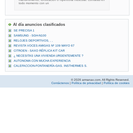
todo momento con un
Al día anuncios clasificados
SE PRECISA 1
SAMSUNG - SGH-N100
RELOJES DEPORTIVOS, , ,
REVISTA VOCES AMIGAS Nº 109 MAYO 67
CITROEN - SAXO RÉPLICA KIT CAR
¿ NECESITAS UNA VIVIENDA URGENTEMENTE ?
AUTONOMA CON MUCHA EXPERIENCIA
CALEFACCION-FONTANERÍA-GAS. INSTHERMES S.
© 2026 armanax.com. All Rights Reserved.
Contáctenos
|
Política de privacidad
|
Política de cookies