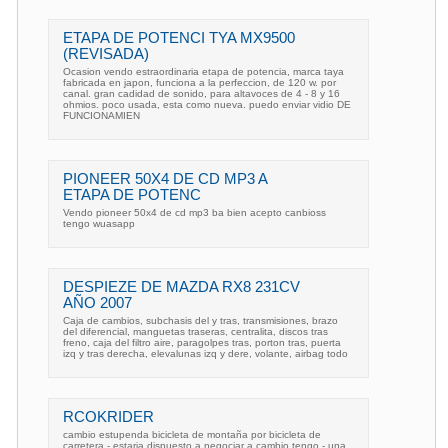
ETAPA DE POTENCI TYA MX9500
(REVISADA)
Ocasion vendo estraordinaria etapa de potencia, marca taya
fabricada en japon, funciona a la perfeccion, de 120 w. por
canal. gran cadidad de sonido, para altavoces de 4 - 8 y 16
ohmios. poco usada, esta como nueva. puedo enviar vidio DE
FUNCIONAMIEN
PIONEER 50X4 DE CD MP3 A
ETAPA DE POTENC
Vendo pioneer 50x4 de cd mp3 ba bien acepto canbioss
tengo wuasapp
DESPIEZE DE MAZDA RX8 231CV
AÑO 2007
Caja de cambios, subchasis del y tras, transmisiones, brazo
del diferencial, manguetas traseras, centralita, discos tras
freno, caja del filtro aire, paragolpes tras, porton tras, puerta
izq y tras derecha, elevalunas izq y dere, volante, airbag todo
RCOKRIDER
cambio estupenda bicicleta de montaña por bicicleta de
carretera - estaria dispuesto a negociar a cambio tengo - una