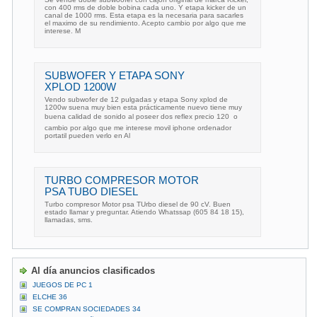
con 400 rms de doble bobina cada uno. Y etapa kicker de un
canal de 1000 rms. Esta etapa es la necesaria para sacarles
el maximo de su rendimiento. Acepto cambio por algo que me
interese. M
SUBWOFER Y ETAPA SONY
XPLOD 1200W
Vendo subwofer de 12 pulgadas y etapa Sony xplod de
1200w suena muy bien esta prácticamente nuevo tiene muy
buena calidad de sonido al poseer dos reflex precio 120  o
cambio por algo que me interese movil iphone ordenador
portatil pueden verlo en Al
TURBO COMPRESOR MOTOR
PSA TUBO DIESEL
Turbo compresor Motor psa TUrbo diesel de 90 cV. Buen
estado llamar y preguntar. Atiendo Whatssap (605 84 18 15),
llamadas, sms.
Al día anuncios clasificados
JUEGOS DE PC 1
ELCHE 36
SE COMPRAN SOCIEDADES 34