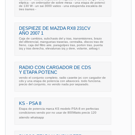
eliptica - un ordenador de sobre mesa - una etapa de potenci
de 130 W - un sai 3000 vatios - una estupenda escalera de
tres tramos -
DESPIEZE DE MAZDA RX8 231CV
AÑO 2007 1
Caja de cambios, subchasis del y tras, transmisiones, brazo
del diferencial, manguetas traseras, centralita, discos tras de
freno, caja del filtro aire, paragolpes tras, porton tras, puerta
izq y tras derecha, elevalunas izq y dere, volante, airbag t
RADIO CON CARGADOR DE CDS
Y ETAPA POTENC
vendo el conjunto completo. radio casette jvc con cargador de
cds y una etapa de potencia con altavoces. todo funciona.
precio del conjunto, no vendo nada por separado.
KS - PSA 8
Etapa de potencia marca KS modelo PSA-8 en perfectas
condiciones vendo por no usar de 800Watts precio 120
atiendo whatsapp