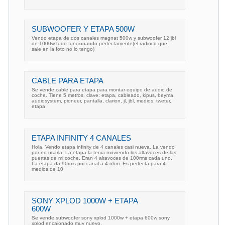
SUBWOOFER Y ETAPA 500W
Vendo etapa de dos canales magnat 500w y subwoofer 12 jbl
de 1000w todo funcionando perfectamente(el radiocd que
sale en la foto no lo tengo)
CABLE PARA ETAPA
Se vende cable para etapa para montar equipo de audio de
coche. Tiene 5 metros. clave: etapa, cableado, kipus, beyma,
audiosystem, pioneer, pantalla, clarion, jl, jbl, medios, tweter,
etapa
ETAPA INFINITY 4 CANALES
Hola. Vendo etapa infinity de 4 canales casi nueva. La vendo
por no usarla. La etapa la tenia moviendo los altavoces de las
puertas de mi coche. Eran 4 altavoces de 100rms cada uno.
La etapa da 90rms por canal a 4 ohm. Es perfecta para 4
medios de 10
SONY XPLOD 1000W + ETAPA
600W
Se vende subwoofer sony xplod 1000w + etapa 600w sony
xplod encajonado muy nuevo.