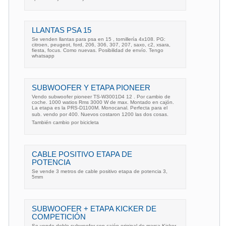
LLANTAS PSA 15
Se venden llantas para psa en 15 , tornillería 4x108. PG:
citroen, peugeot, ford, 206, 306, 307, 207, saxo, c2, xsara,
fiesta, focus. Como nuevas. Posibilidad de envío. Tengo
whatsapp
SUBWOOFER Y ETAPA PIONEER
Vendo subwoofer pioneer TS-W3001D4 12 . Por cambio de
coche. 1000 watios Rms 3000 W de max. Montado en cajón.
La etapa es la PRS-D1100M. Monocanal. Perfecta para el
sub. vendo por 400. Nuevos costaron 1200 las dos cosas.
También cambio por bicicleta
CABLE POSITIVO ETAPA DE
POTENCIA
Se vende 3 metros de cable positivo etapa de potencia 3,
5mm
SUBWOOFER + ETAPA KICKER DE
COMPETICIÓN
Se vende doble subwoofer con cajón original de marca Kicker,