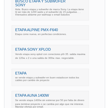
BUSCO ETAPA Y SUBWOFER
SONY
Hola. Busco etapa y subwofer de marca Sony. La etapa tiene
Q ser más de 1200 watts y el subwofer de 15 pulgadas. . .
Intersados ablarme por wathsap o email Saludos
ETAPA ALPINE PMX-F640
Etapa como nueva, en perfectas condiciones.
ETAPA SONY XPLOD
Vendo etapa sony xplod con conectores p0r 35. salida maxima
de 120w. x 2 o una salida de 300w. max. negociable.
ETAPA
se vende etapa y subwafer en buen estadocon todos los
cables por cambio de proyecto
ETAPA AUNA 1400W
Se vende etapa 1400w sin estrenar por 50 por falta de dinero
para terminar proyecto o se cambia por algo que me interese.
Mandar ofertas por email.