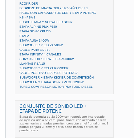
RCOKRIDER
DESPIEZE DE MAZDA RX8 231CV AÑO 2007 1
RADIO CON CARGADOR DE CDS Y ETAPA POTENC
KS - PSA 8
BUSCO ETAPA Y SUBWOFER SONY
ETAPA ALPINE PMX-F640
ETAPA SONY XPLOD
ETAPA
ETAPA AUNA 1400W
SUBWOOFER Y ETAPA 500W
CABLE PARA ETAPA
ETAPA INFINITY 4 CANALES
SONY XPLOD 1000W + ETAPA 600W
LLANTAS PSA 15
SUBWOOFER Y ETAPA PIONEER
CABLE POSITIVO ETAPA DE POTENCIA
SUBWOOFER + ETAPA KICKER DE COMPETICIÓN
SUBWOFER Y ETAPA SONY XPLOD 1200W
TURBO COMPRESOR MOTOR PSA TUBO DIESEL
CONJUNTO DE SONIDO LED +
ETAPA DE POTENC
Etapa de potencia de 2x 500w con reproductor incorporado
de mp3 via usb o sd card. panel frontal con acabado de leds
azules. varias entradas permiten conectar en el frontal un mp3
portatil por jack 3, 5mm y por la parte trasera por rca se
pueden cone