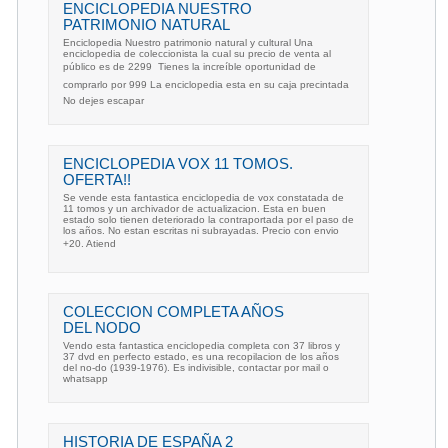
ENCICLOPEDIA NUESTRO
PATRIMONIO NATURAL
Enciclopedia Nuestro patrimonio natural y cultural Una
enciclopedia de coleccionista la cual su precio de venta al
público es de 2299  Tienes la increíble oportunidad de
comprarlo por 999 La enciclopedia esta en su caja precintada
No dejes escapar
ENCICLOPEDIA VOX 11 TOMOS.
OFERTA!!
Se vende esta fantastica enciclopedia de vox constatada de
11 tomos y un archivador de actualizacion. Esta en buen
estado solo tienen deteriorado la contraportada por el paso de
los años. No estan escritas ni subrayadas. Precio con envio
+20. Atiend
COLECCION COMPLETA AÑOS
DEL NODO
Vendo esta fantastica enciclopedia completa con 37 libros y
37 dvd en perfecto estado, es una recopilacion de los años
del no-do (1939-1976). Es indivisible, contactar por mail o
whatsapp
HISTORIA DE ESPAÑA 2