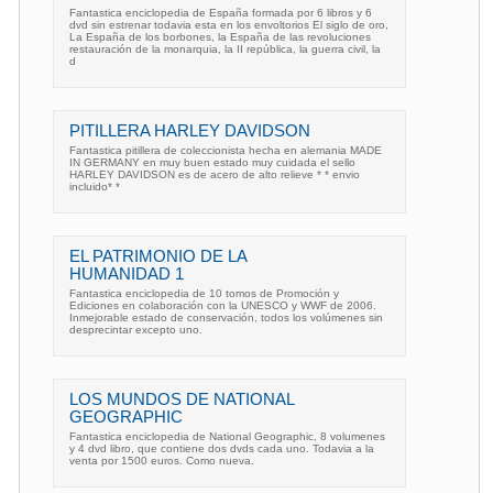
Fantastica enciclopedia de España formada por 6 libros y 6
dvd sin estrenar todavia esta en los envoltorios El siglo de oro,
La España de los borbones, la España de las revoluciones
restauración de la monarquia, la II república, la guerra civil, la
d
PITILLERA HARLEY DAVIDSON
Fantastica pitillera de coleccionista hecha en alemania MADE
IN GERMANY en muy buen estado muy cuidada el sello
HARLEY DAVIDSON es de acero de alto relieve * * envio
incluido* *
EL PATRIMONIO DE LA
HUMANIDAD 1
Fantastica enciclopedia de 10 tomos de Promoción y
Ediciones en colaboración con la UNESCO y WWF de 2006.
Inmejorable estado de conservación, todos los volúmenes sin
desprecintar excepto uno.
LOS MUNDOS DE NATIONAL
GEOGRAPHIC
Fantastica enciclopedia de National Geographic, 8 volumenes
y 4 dvd libro, que contiene dos dvds cada uno. Todavia a la
venta por 1500 euros. Como nueva.