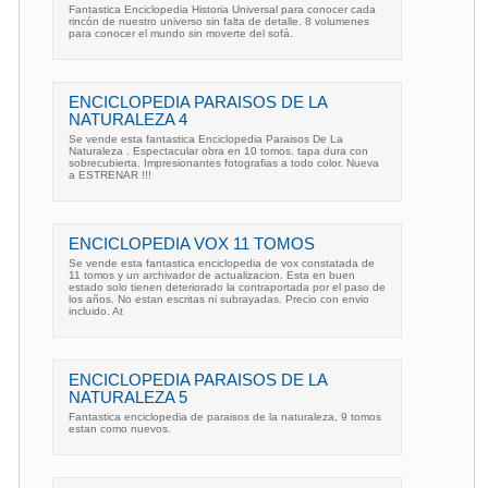
Fantastica Enciclopedia Historia Universal para conocer cada
rincón de nuestro universo sin falta de detalle. 8 volumenes
para conocer el mundo sin moverte del sofá.
ENCICLOPEDIA PARAISOS DE LA
NATURALEZA 4
Se vende esta fantastica Enciclopedia Paraisos De La
Naturaleza . Espectacular obra en 10 tomos. tapa dura con
sobrecubierta. Impresionantes fotografias a todo color. Nueva
a ESTRENAR !!!
ENCICLOPEDIA VOX 11 TOMOS
Se vende esta fantastica enciclopedia de vox constatada de
11 tomos y un archivador de actualizacion. Esta en buen
estado solo tienen deteriorado la contraportada por el paso de
los años. No estan escritas ni subrayadas. Precio con envio
incluido. At
ENCICLOPEDIA PARAISOS DE LA
NATURALEZA 5
Fantastica enciclopedia de paraisos de la naturaleza, 9 tomos
estan como nuevos.