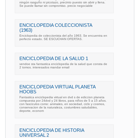
ningún rasguño ni picotazo, precinto puesto sin abrir y llena.
Se puede llamar sin compromiso. precio negociable
ENCICLOPEDIA COLECCIONISTA
(1963)
Enciclopedia de coleccionista del año 1963. Se encuentra en
perfecto estado. SE ESCUCHAN OFERTAS.
ENCICLOPEDIA DE LA SALUD 1
vendoe sta fantastica enciclopedia de la salud que consta de
2 tomos. interesados mandar email
ENCICLOPEDIA VIRTUAL PLANETA
HOOBS
Fantastica enciclopedia virtual en dvd s de ediccion planeta
compuesta por 24dvd y 24 libros, para niños de 5 a 15 años.
con fasciculos como: animales, en sociedad, ciclo y cosmos,
conservacion de la naturaleza, costumbres saludables,
deporte, econom
ENCICLOPEDIA DE HISTORIA
UNIVERSAL 2