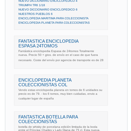
NUEVO DICCIONARIO ENCICLOPEDICO 4
TRIUMPH TR6 1/18
NUEVO DICCIONARIO ENCICLOPEDICO 6
NUESTROS PUEBLOS 6
ENCICLOPEDIA MARITIMA PARA COLECCIONISTA
ENCICLOPEDIA PLANETA PARA COLECCIONISTAS
FANTASTICA ENCICLOPEDIA
ESPASA 24TOMOS
Fantástica enciclopedia Espasa de 24tomos Totalmente
nueva. Precio 50 + gtos. de envío en el caso de que fuera
necesario. Coste del envío por agencia de transporte es de 28
ENCICLOPEDIA PLANETA
COLECCIONISTAS COL
Vendo estas enciclopedia planeta en tomos de 6 unidades su
precio es de 79. - los 6 tomos, muy bien cuidadas, envio a
cualquier lugar de españa
FANTASTICA BOTELLA PARA
COLECCIONISTAS
botella de whisky de porcelana edición limitada de la boda
entre el Príncipe Charles y Lady Diana de 75 cl. Esta nueva,