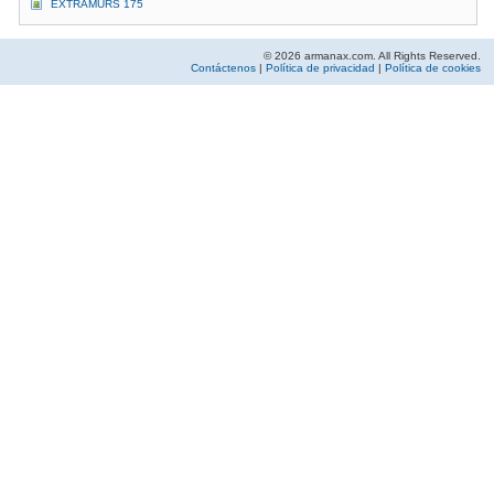
EXTRAMURS 175
© 2026 armanax.com. All Rights Reserved.
Contáctenos
|
Política de privacidad
|
Política de cookies