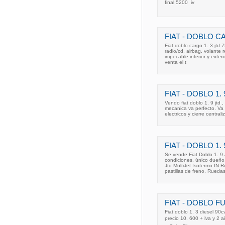
final 5200  iv
FIAT - DOBLO CA
Fiat doblo cargo 1. 3 jtd 7
radio/cd, airbag, volante 
impecable interior y exter
venta el t
FIAT - DOBLO 1
Vendo fiat doblo 1. 9 jtd
mecanica va perfecto. Va
electricos y cierre central
FIAT - DOBLO 1
Se vende Fiat Doblo 1. 9 
condiciones, único dueño
Jtd MultiJet Isotermo IN Re
pastillas de freno, Rueda
FIAT - DOBLO 
Fiat doblo 1. 3 diesel 90c
precio 10. 600 + iva y 2 añ