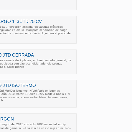
RGO 1. 3 JTD 75 CV
5cv. . . dirección asistida, elevalunas eléctricos,
regulable en altura, mampara separación de carga. . .
ior. todos nuestros vehículos incluyen en el precio de
. 9 JTD CERRADA
 , es cerrada de 2 plazas, en buen estado general, de
 equipada con aire acondicionado, elevalunas
izado. Color Blanco
. 9 JTD ISOTERMO
Jtd MultiJet Isotermo IN Vehículo en buenas
, año 2010 Motor: 1900cc 105cv Modelo Doblo 1. 9
cién revisada, aceite motor, filtros, batería nueva,
s b
FURGON
v furgon del 2015 con solo 1000km, es full equip.
os de garantia. ---l l a m a r s i n c o m p r o m i s o--