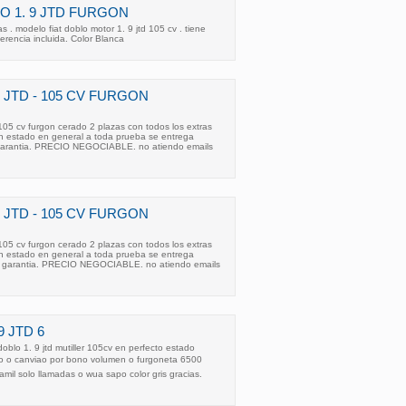
LO 1. 9 JTD FURGON
 . modelo fiat doblo motor 1. 9 jtd 105 cv . tiene
erencia incluida. Color Blanca
. JTD - 105 CV FURGON
 105 cv furgon cerado 2 plazas con todos los extras
uoen estado en general a toda prueba se entrega
 garantia. PRECIO NEGOCIABLE. no atiendo emails
. JTD - 105 CV FURGON
 105 cv furgon cerado 2 plazas con todos los extras
uoen estado en general a toda prueba se entrega
on garantia. PRECIO NEGOCIABLE. no atiendo emails
9 JTD 6
oblo 1. 9 jtd mutiller 105cv en perfecto estado
o o canviao por bono volumen o furgoneta 6500
amil solo llamadas o wua sapo color gris gracias.