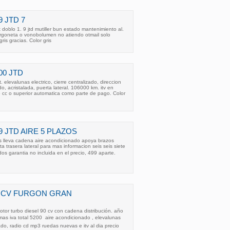
9 JTD 7
doblo 1. 9 jtd mutiller bun estado mantenimiento al.
urgoneta o vonobolumen no atiendo otmail solo
ris gracias. Color gris
00 JTD
t. elevalunas electrico, cierre centralizado, direccion
do, acristalada, puerta lateral. 106000 km. itv en
 cc o superior automatica como parte de pago. Color
 9 JTD AIRE 5 PLAZOS
zas lleva cadena aire acondicionado apoya brazos
ta trasera lateral para mas informacion seis seis siete
os garantia no incluida en el precio, 499 aparte.
90 CV FURGON GRAN
otor turbo diesel 90 cv con cadena distribución. año
as iva total 5200  aire acondicionado , elevalunas
izado, radio cd mp3 ruedas nuevas e itv al dia precio