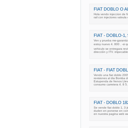
FIAT DOBLO O A
Hola vendo injeccion de f
rail con injectores valvu
FIAT - DOBLO-1
Ven y prueba me-garanti
estoy nuevo 4. 800 . -si
vehiculo se entregara revis
dirección y ITV. impecable
FIAT - FIAT DOB
Vendo una fiat doblo 20
revisiones al dia Bomba 
Estupenda de frenos Llev
consumo carretera 4. 8 5
FIAT - DOBLO 18
Se vende fiat doblo 1, 3 j
duden en ponerse en conta
en nuestra pagina web ww