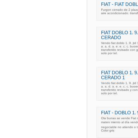
FIAT - FIAT DOB
Furgon cerrado de 2 plazas
aire acondicionado. transf
FIAT DOBLO 1. 9
CERADO
Vendo fiat doblo 1. 9. jtd
a. a. d. a. e. e. c. c. b
transferido revisado con
solo por tel.
FIAT DOBLO 1. 9
CERADO 1
Vendo fiat doblo 1. 9. jtd
a. a. d. a. e. e. c. c. b
transferido revisado y c
solo por tel.
FIAT - DOBLO 1. 
Ola bunas se vende Fiat d
maten miento al día vend
negociable no atiendo o t
Color gris