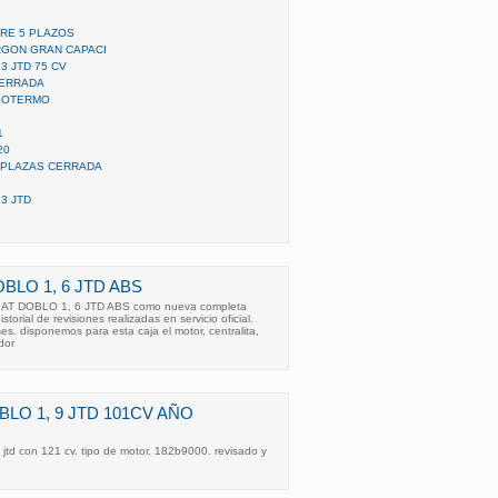
AIRE 5 PLAZOS
URGON GRAN CAPACI
3 JTD 75 CV
 CERRADA
 ISOTERMO
1
20
 2 PLAZAS CERRADA
 3 JTD
BLO 1, 6 JTD ABS
AT DOBLO 1, 6 JTD ABS como nueva completa
storial de revisiones realizadas en servicio oficial.
es. disponemos para esta caja el motor, centralita,
dor
LO 1, 9 JTD 101CV AÑO
 jtd con 121 cv. tipo de motor. 182b9000. revisado y