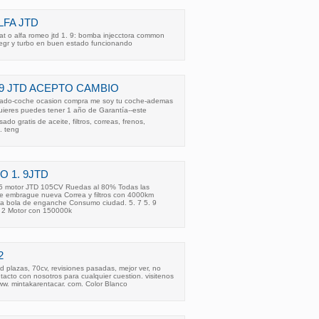
LFA JTD
iat o alfa romeo jtd 1. 9: bomba injecctora common
la egr y turbo en buen estado funcionando
, 9 JTD ACEPTO CAMBIO
zado-coche ocasion compra me soy tu coche-ademas
 quieres puedes tener 1 año de Garantía--este
ado gratis de aceite, filtros, correas, frenos,
. teng
LO 1. 9JTD
05 motor JTD 105CV Ruedas al 80% Todas las
de embrague nueva Correa y filtros con 4000km
a bola de enganche Consumo ciudad. 5. 7 5. 9
. 2 Motor con 150000k
2
td plazas, 70cv, revisiones pasadas, mejor ver, no
cto con nosotros para cualquier cuestion. visitenos
w. mintakarentacar. com. Color Blanco