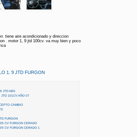
en. tiene aire acondicionado y direccion
gon . motor 1, 9 jtd 100cv. va muy bien y poco
anca
BLO 1. 9 JTD FURGON
 6 JTD ABS
 JTD 101CV AÑO 07
 ACEPTO CAMBIO
TD
 JTD FURGON
- 105 CV FURGON CERADO
- 105 CV FURGON CERADO 1