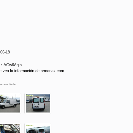
-06-18
ie：AGw6Aqln
e vea la información de armanax.com.
ra ampliarla