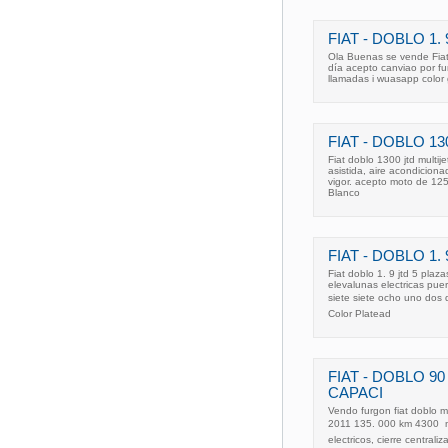
FIAT - DOBLO 1. 
Ola Buenas se vende Fiat 
día acepto canviao por f
llamadas i wuasapp color g
FIAT - DOBLO 13
Fiat doblo 1300 jtd multije
asistida, aire acondiciona
vigor. acepto moto de 125
Blanco
FIAT - DOBLO 1.
Fiat doblo 1. 9 jtd 5 pla
elevalunas electricas puer
siete siete ocho uno dos d
Color Platead
FIAT - DOBLO 
CAPACI
Vendo furgon fiat doblo m
2011 135. 000 km 4300  m
electricos, cierre central