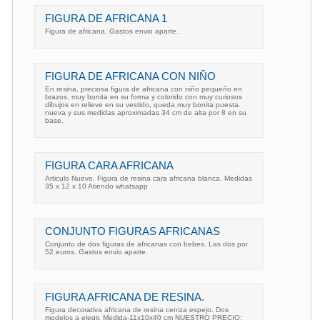
FIGURA DE AFRICANA 1
Figura de africana. Gastos envio aparte.
FIGURA DE AFRICANA CON NIÑO
En resina, preciosa figura de africana con niño pequeño en
brazos, muy bonita en su forma y colorido con muy curiosos
dibujos en relieve en su vestido, queda muy bonita puesta.
nueva y sus medidas aproximadas 34 cm de alta por 8 en su
base.
FIGURA CARA AFRICANA
Articulo Nuevo. Figura de resina cara africana blanca. Medidas
35 x 12 x 10 Atiendo whatsapp
CONJUNTO FIGURAS AFRICANAS
Conjunto de dos figuras de africanas con bebes. Las dos por
52 euros. Gastos envio aparte.
FIGURA AFRICANA DE RESINA.
Figura decorativa africana de resina ceniza espejo. Dos
modelos a elegir. Medida-11x10x40 cm NUESTRO PRECIO: