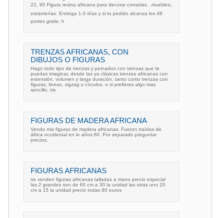
22, 95 Figura resina africana para decorar consolas , muebles,
estanterías. Entrega 1-3 días y si tu pedido alcanza los 48
portes gratis. h
TRENZAS AFRICANAS, CON
DIBUJOS O FIGURAS
Hago todo tipo de trenzas y peinados con trenzas que te
puedas imaginar, desde las ya clásicas trenzas africanas con
extensión, volumen y larga duración, tanto como trenzas con
figuras, lineas, zigzag o círculos, o si prefieres algo mas
sencillo, tre
FIGURAS DE MADERA AFRICANA
Vendo mis figuras de madera africanas. Fueron traídas de
áfrica occidental en lo años 60. Por separado preguntar
precios.
FIGURAS AFRICANAS
se venden figuras africanas talladas a mano precio especial
las 2 grandes son de 60 cm a 30 la unidad las otras uno 20
cm a 15 la unidad precio todas 80 euros