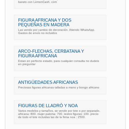
barato con LemonCash. com
FIGURA AFRICANA Y DOS
PEQUEÑAS EN MADERA
Las vendo por cambio de decoración. Atiendo WhatsApp.
Gastos de envío no incluidos
ARCO-FLECHAS, CERBATANA Y
FIGURA AFRICANA
Estan en perfecto estado, para cualquier consulta no dudeis
en preguntar
ANTIGÜEDADES AFRICANAS
Preciosas figuras africanas talladas a mano y bongo africano
FIGURAS DE LLADRÓ Y NOA
Varios modelos y tamaños, se vende por lote o por separado.
africana: 800. mujer paloma: 700. restos figuras: 100. precio
de todo el lote incluidas las de la firma noa : 2500.