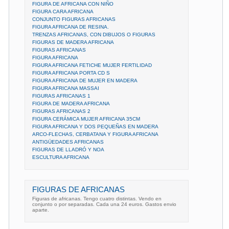
FIGURA DE AFRICANA CON NIÑO
FIGURA CARA AFRICANA
CONJUNTO FIGURAS AFRICANAS
FIGURA AFRICANA DE RESINA.
TRENZAS AFRICANAS, CON DIBUJOS O FIGURAS
FIGURAS DE MADERA AFRICANA
FIGURAS AFRICANAS
FIGURA AFRICANA
FIGURA AFRICANA FETICHE MUJER FERTILIDAD
FIGURA AFRICANA PORTA CD S
FIGURA AFRICANA DE MUJER EN MADERA
FIGURA AFRICANA MASSAI
FIGURAS AFRICANAS 1
FIGURA DE MADERA AFRICANA
FIGURAS AFRICANAS 2
FIGURA CERÁMICA MUJER AFRICANA 35CM
FIGURA AFRICANA Y DOS PEQUEÑAS EN MADERA
ARCO-FLECHAS, CERBATANA Y FIGURA AFRICANA
ANTIGÜEDADES AFRICANAS
FIGURAS DE LLADRÓ Y NOA
ESCULTURA AFRICANA
FIGURAS DE AFRICANAS
Figuras de africanas. Tengo cuatro distintas. Vendo en
conjunto o por separadas. Cada una 24 euros. Gastos envio
aparte.