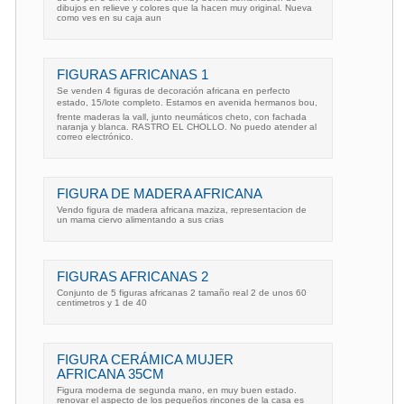
dibujos en relieve y colores que la hacen muy original. Nueva
como ves en su caja aun
FIGURAS AFRICANAS 1
Se venden 4 figuras de decoración africana en perfecto
estado, 15/lote completo. Estamos en avenida hermanos bou,
frente maderas la vall, junto neumáticos cheto, con fachada
naranja y blanca. RASTRO EL CHOLLO. No puedo atender al
correo electrónico.
FIGURA DE MADERA AFRICANA
Vendo figura de madera africana maziza, representacion de
un mama ciervo alimentando a sus crias
FIGURAS AFRICANAS 2
Conjunto de 5 figuras africanas 2 tamaño real 2 de unos 60
centimetros y 1 de 40
FIGURA CERÁMICA MUJER
AFRICANA 35CM
Figura moderna de segunda mano, en muy buen estado.
renovar el aspecto de los pequeños rincones de la casa es