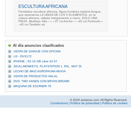
ESCULTURA AFRICANA
Fantástica escultura africana, figura hombres madera lengue,
que representa LA UNIóN DE LOS 5 ELEMENTOS, en la
cultura africana. tallada íntegramente a mano, SOLO UNA
PIEZA. Medidas: Alto---------37 cm Ancho-------40 cm Profundo---
--40 cm También ati
Al día anuncios clasificados
VENTA DE GARAJE CON OFICINA
LG - DVX172
IPHONE - 5S 16 GB Libre 43 67
SKULLMONKEYS. PLAYSTATION 1. PAL. MUY DI
LECHO DE MAIZ AGROFAUNA-MUXIA
VENTA DE PRODUCTOS HALAL
DVD: TWO HANDS CON BRYAN BROWN
MAQUINA DE ESCRIBIR 79
© 2026 armanax.com. All Rights Reserved.
Contáctenos
|
Política de privacidad
|
Política de cookies