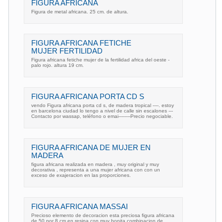
FIGURA AFRICANA
Figura de metal africana. 25 cm. de altura.
FIGURA AFRICANA FETICHE
MUJER FERTILIDAD
Figura africana fetiche mujer de la fertilidad africa del oeste -
palo rojo. altura 19 cm.
FIGURA AFRICANA PORTA CD S
vendo Figura africana porta cd s, de madera tropical ----. estoy
en barcelona ciudad lo tengo a nivel de calle sin escalones ---
Contacto por wassap, teléfono o emai--------Precio negociable.
FIGURA AFRICANA DE MUJER EN
MADERA
figura africana realizada en madera , muy original y muy
decorativa , representa a una mujer africana con con un
exceso de exajeracion en las proporciones.
FIGURA AFRICANA MASSAI
Precioso elemento de decoracion esta preciosa figura africana
de 50 por 8 cm en resina con muy bonita combinacion de