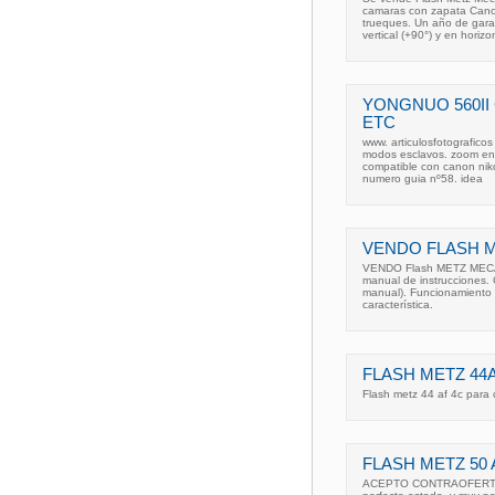
camaras con zapata Cano
trueques. Un año de garan
vertical (+90°) y en horizo
YONGNUO 560II
ETC
www. articulosfotografico
modos esclavos. zoom en el
compatible con canon nikon
numero guia nº58. idea
VENDO FLASH M
VENDO Flash METZ MECAB
manual de instrucciones
manual). Funcionamiento 
característica.
FLASH METZ 44
Flash metz 44 af 4c para
FLASH METZ 50 
ACEPTO CONTRAOFERTAS V