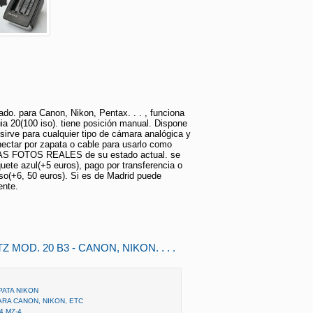
ado. para Canon, Nikon, Pentax. . . , funciona
ia 20(100 iso). tiene posición manual. Dispone
 sirve para cualquier tipo de cámara analógica y
nectar por zapata o cable para usarlo como
AS FOTOS REALES de su estado actual. se
uete azul(+5 euros), pago por transferencia o
so(+6, 50 euros). Si es de Madrid puede
ente.
 MOD. 20 B3 - CANON, NIKON. . . .
PATA NIKON
RA CANON, NIKON, ETC
4 MZ-4