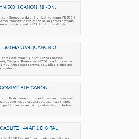
N-560-II CANON, NIKON,
s . com Somos tienda online. flash yongnuo YN-560-ii
iversal, compatible con canon nikon pentax olympus
iluminada, numero guia nº58. ideal para utilizarlo
T560 MANUAL (CANON O
os . com Flash Manual Godox TT560 Universal
kon, Olympus, Pentax, etc NG 38 con 8 niveles de
1 y S2. Ofrecemos garantia de 2 años, Pagos por
 tarjetas. E
I COMPATIBLE CANON-
s . com flash manual yongnuo 560-ii con dos modos
ezal 105mm. modo estromboscopico. facil manejo.
compatible con canon nikon pentax olympus fujifilm
ABLITZ - 44 AF-1 DIGITAL
blitz 44 AF-1 en perfecto estado compatible para