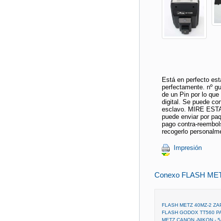
Está en perfecto est
perfectamente. nº gu
de un Pin por lo que
digital. Se puede co
esclavo. MIRE EST
puede enviar por paq
pago contra-reembol
recogerlo personalm
Impresión
Conexo FLASH METZ
FLASH METZ 40MZ-2 ZA
FLASH GODOX TT560 PA
METZ CANON -NIKON - 5