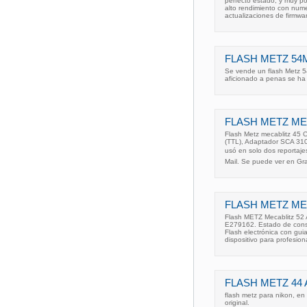
perfecto estado, y muy poc
alto rendimiento con num
actualizaciones de firmwa
FLASH METZ 54M
Se vende un flash Metz 5
aficionado a penas se ha 
FLASH METZ MEC
Flash Metz mecablitz 45 
(TTL), Adaptador SCA 310
usó en solo dos reportaje
Mail. Se puede ver en G
FLASH METZ MEC
Flash METZ Mecablitz 52 
E279162. Estado de conse
Flash electrónica con gui
dispositivo para profesion
FLASH METZ 44 
flash metz para nikon, en
original.