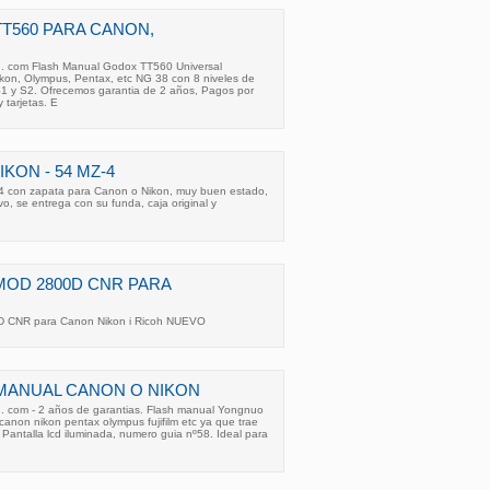
T560 PARA CANON,
os . com Flash Manual Godox TT560 Universal
kon, Olympus, Pentax, etc NG 38 con 8 niveles de
1 y S2. Ofrecemos garantia de 2 años, Pagos por
 tarjetas. E
KON - 54 MZ-4
4 con zapata para Canon o Nikon, muy buen estado,
, se entrega con su funda, caja original y
 MOD 2800D CNR PARA
D CNR para Canon Nikon i Ricoh NUEVO
I MANUAL CANON O NIKON
s . com - 2 años de garantias. Flash manual Yongnuo
 canon nikon pentax olympus fujifilm etc ya que trae
. Pantalla lcd iluminada, numero guia nº58. Ideal para