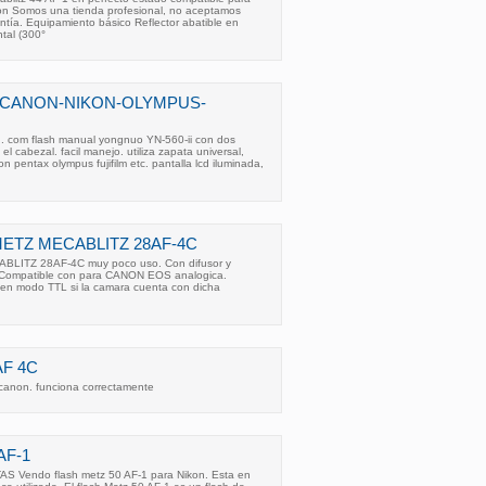
n Somos una tienda profesional, no aceptamos
tía. Equipamiento básico Reflector abatible en
ntal (300°
 CANON-NIKON-OLYMPUS-
s . com flash manual yongnuo YN-560-ii con dos
 cabezal. facil manejo. utiliza zapata universal,
 pentax olympus fujifilm etc. pantalla lcd iluminada,
ETZ MECABLITZ 28AF-4C
LITZ 28AF-4C muy poco uso. Con difusor y
. Compatible con para CANON EOS analogica.
en modo TTL si la camara cuenta con dicha
AF 4C
 canon. funciona correctamente
AF-1
endo flash metz 50 AF-1 para Nikon. Esta en