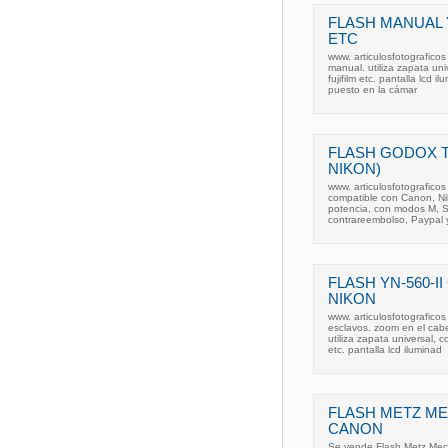
FLASH MANUAL Y
ETC
www. articulosfotografico
manual. utiliza zapata un
fujifilm etc. pantalla lcd 
puesto en la cámar
FLASH GODOX T
NIKON)
www. articulosfotografic
compatible con Canon, Ni
potencia, con modos M, S
contrareembolso, Paypal y
FLASH YN-560-I
NIKON
www. articulosfotografico
esclavos. zoom en el cab
utiliza zapata universal, 
etc. pantalla lcd iluminad
FLASH METZ MEC
CANON
Se vende Flash Metz Meca