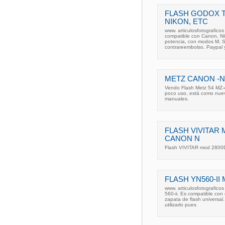
FLASH GODOX T
NIKON, ETC
www. articulosfotografic
compatible con Canon, Ni
potencia, con modos M, S
contrareembolso, Paypal y
METZ CANON -NI
Vendo Flash Metz 54 MZ-
poco uso, está como nuevo
manuales.
FLASH VIVITAR
CANON N
Flash VIVITAR mod 2800
FLASH YN560-I
www. articulosfotografico
560-ii. Es compatible con
zapata de flash universal
utilizarlo pues