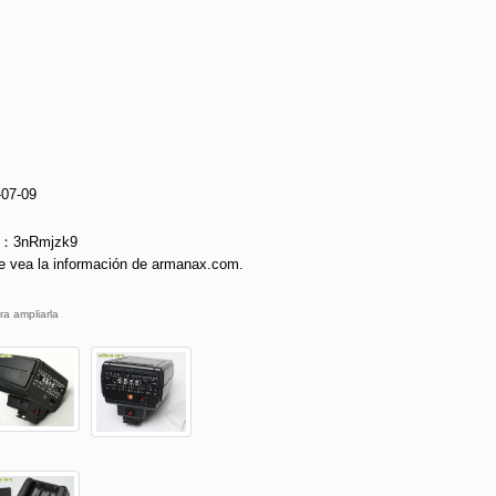
-07-09
ie：3nRmjzk9
e vea la información de armanax.com.
ra ampliarla