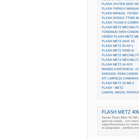
FLASH VIVITAR MOD 28
FLASH YN560-II MANUA
FLASH MANUAL YN-560-I
FLASH GODOX TT560 M
FLASH YN-560-II COMP
FLASH METZ MECABLITZ 
YONGNUO 560II CANON
VENDO FLASH METZ ME
FLASH METZ 44AF 4C
FLASH METZ 50 AF-1
FLASH METZ 54MZ-4I
FLASH METZ MECABLITZ 
FLASH METZ MECABLITZ 
FLASH METZ 44 AF3
MANDO A DISTANCIA - 
PARASOL PARA CANON 
KIT LIMPIEZA CAMARA
FLASH METZ 32-MZ-3
FLASH - METZ
CANON, NIKON, PENTAX
FLASH METZ 40
Vendo Flash Metz 40 MZ-
apenas usado , con manu
especificaciones en inter
el adaptador , prefiero e