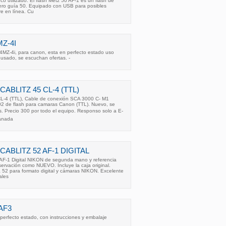
o utilizado. El flash Metz 50 AF-1 es un flash de
ero guía 50. Equipado con USB para posibles
re en línea. Cu
Z-4I
4MZ-4i, para canon, esta en perfecto estado uso
usado, se escuchan ofertas. -
ABLITZ 45 CL-4 (TTL)
CL-4 (TTL), Cable de conexión SCA 3000 C- M1
2 de flash para camaras Canon (TTL). Nuevo, se
s. Precio 300 por todo el equipo. Responso solo a E-
ranada
ABLITZ 52 AF-1 DIGITAL
AF-1 Digital NIKON de segunda mano y referencia
rvación como NUEVO. Incluye la caja original.
a 52 para formato digital y cámaras NIKON. Excelente
ales
AF3
 perfecto estado, con instrucciones y embalaje