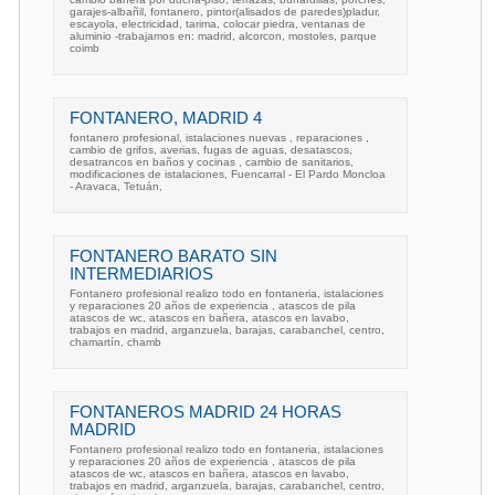
garajes-albañil, fontanero, pintor(alisados de paredes)pladur,
escayola, electricidad, tarima, colocar piedra, ventanas de
aluminio -trabajamos en: madrid, alcorcon, mostoles, parque
coimb
FONTANERO, MADRID 4
fontanero profesional, istalaciones nuevas , reparaciones ,
cambio de grifos, averias, fugas de aguas, desatascos,
desatrancos en baños y cocinas , cambio de sanitarios,
modificaciones de istalaciones, Fuencarral - El Pardo Moncloa
- Aravaca, Tetuán,
FONTANERO BARATO SIN
INTERMEDIARIOS
Fontanero profesional realizo todo en fontaneria, istalaciones
y reparaciones 20 años de experiencia , atascos de pila
atascos de wc, atascos en bañera, atascos en lavabo,
trabajos en madrid, arganzuela, barajas, carabanchel, centro,
chamartín, chamb
FONTANEROS MADRID 24 HORAS
MADRID
Fontanero profesional realizo todo en fontaneria, istalaciones
y reparaciones 20 años de experiencia , atascos de pila
atascos de wc, atascos en bañera, atascos en lavabo,
trabajos en madrid, arganzuela, barajas, carabanchel, centro,