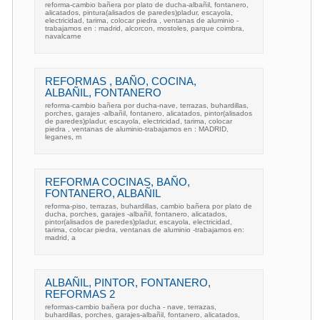
reforma-cambio bañera por plato de ducha-albañil, fontanero,
alicatados, pintura(alisados de paredes)pladur, escayola,
electricidad, tarima, colocar piedra , ventanas de aluminio -
trabajamos en : madrid, alcorcon, mostoles, parque coimbra,
navalcarne
REFORMAS , BAÑO, COCINA,
ALBAÑIL, FONTANERO
reforma-cambio bañera por ducha-nave, terrazas, buhardillas,
porches, garajes -albañil, fontanero, alicatados, pintor(alisados
de paredes)pladur, escayola, electricidad, tarima, colocar
piedra , ventanas de aluminio-trabajamos en : MADRID,
leganes, m
REFORMA COCINAS, BAÑO,
FONTANERO, ALBAÑIL
reforma-piso, terrazas, buhardillas, cambio bañera por plato de
ducha, porches, garajes -albañil, fontanero, alicatados,
pintor(alisados de paredes)pladur, escayola, electricidad,
tarima, colocar piedra, ventanas de aluminio -trabajamos en:
madrid, a
ALBAÑIL, PINTOR, FONTANERO,
REFORMAS 2
reformas-cambio bañera por ducha - nave, terrazas,
buhardillas, porches, garajes-albañil, fontanero, alicatados,