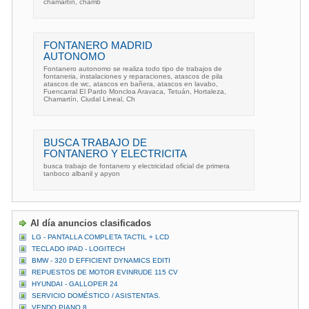
chamartín, chamb
FONTANERO MADRID
AUTONOMO
Fontanero autonomo se realiza todo tipo de trabajos de
fontaneria, instalaciones y reparaciones, atascos de pila
atascos de wc, atascos en bañera, atascos en lavabo,
Fuencarral El Pardo Moncloa Aravaca, Tetuán, Hortaleza,
Chamartín, Ciudal Lineal, Ch
BUSCA TRABAJO DE
FONTANERO Y ELECTRICITA
busca trabajo de fontanero y electricidad oficial de primera
tanboco albanil y apyon
Al día anuncios clasificados
LG - PANTALLA COMPLETA TACTIL + LCD
TECLADO IPAD - LOGITECH
BMW - 320 D EFFICIENT DYNAMICS EDITI
REPUESTOS DE MOTOR EVINRUDE 115 CV
HYUNDAI - GALLOPER 24
SERVICIO DOMÉSTICO / ASISTENTAS.
VENDO PIANO 8