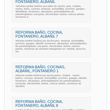
FONTANERO, ALBAÑIL
-reforma-cambio bañera por plato de ducha, piso, chalets,
naves, baño, cocinas, terrazas, buhardillas, porches, garajes -
albañileria, fontanero, alicatados, pintor(alisados de
paredes)pladur, escayola, electricidad, tarima, colocar piedra,
ventanas d
REFORMA BAÑO, COCINA,
FONTANERO, ALBAÑIL 7
reforma-cambio bañera por ducha-piso, terrazas, buhardillas,
porches, garajes -albañil, fontanero, alicatados, pintor(alisados
de paredes)pladur, escayola, electricidad, tarima, colocar
piedra, ventanas de aluminio-trabajamos en: madrid, alcorcon,
mo
REFORMA BAÑO, COCINAS,
ALBAÑIL, FONTANERO 1
reforma-cambio bañera por ducha-pisos, chalets , naves,
baños, cocinas, terrazas, buhardillas, porches, garajes -albañil,
fontanero, alicatados, pintura(alisados de paredes)pladur,
escayola, electricidad, tarima, colocar piedra, ventanas de
aluminio
REFORMA BAÑO, COCINA,
FONTANERO, ALBAÑIL 8
cambio bañera por ducha-piso, terrazas, buhardillas, porches,