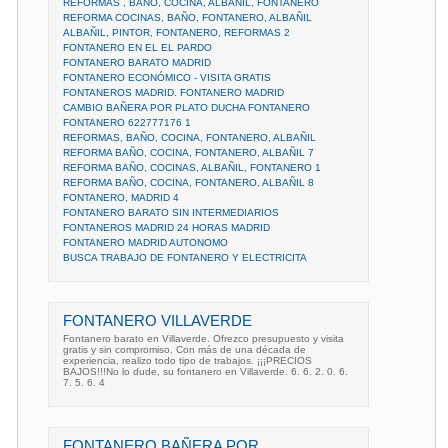
REFORMAS , BAÑO, COCINA, ALBAÑIL, FONTANERO
REFORMA COCINAS, BAÑO, FONTANERO, ALBAÑIL
ALBAÑIL, PINTOR, FONTANERO, REFORMAS 2
FONTANERO EN EL EL PARDO
FONTANERO BARATO MADRID
FONTANERO ECONÓMICO - VISITA GRATIS
FONTANEROS MADRID. FONTANERO MADRID
CAMBIO BAÑERA POR PLATO DUCHA FONTANERO
FONTANERO 622777176 1
REFORMAS, BAÑO, COCINA, FONTANERO, ALBAÑIL
REFORMA BAÑO, COCINA, FONTANERO, ALBAÑIL 7
REFORMA BAÑO, COCINAS, ALBAÑIL, FONTANERO 1
REFORMA BAÑO, COCINA, FONTANERO, ALBAÑIL 8
FONTANERO, MADRID 4
FONTANERO BARATO SIN INTERMEDIARIOS
FONTANEROS MADRID 24 HORAS MADRID
FONTANERO MADRID AUTONOMO
BUSCA TRABAJO DE FONTANERO Y ELECTRICITA
FONTANERO VILLAVERDE
Fontanero barato en Villaverde. Ofrezco presupuesto y visita
gratis y sin compromiso. Con más de una década de
experiencia, realizo todo tipo de trabajos. ¡¡¡PRECIOS
BAJOS!!!No lo dude, su fontanero en Villaverde. 6. 6. 2. 0. 6.
7. 5. 6. 4
FONTANERO BAÑERA POR