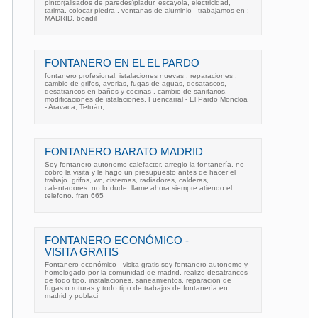
pintor(alisados de paredes)pladur, escayola, electricidad,
tarima, colocar piedra , ventanas de aluminio - trabajamos en :
MADRID, boadil
FONTANERO EN EL EL PARDO
fontanero profesional, istalaciones nuevas , reparaciones ,
cambio de grifos, averias, fugas de aguas, desatascos,
desatrancos en baños y cocinas , cambio de sanitarios,
modificaciones de istalaciones, Fuencarral - El Pardo Moncloa
- Aravaca, Tetuán,
FONTANERO BARATO MADRID
Soy fontanero autonomo calefactor. arreglo la fontanería. no
cobro la visita y le hago un presupuesto antes de hacer el
trabajo. grifos, wc, cisternas, radiadores, calderas,
calentadores. no lo dude, llame ahora siempre atiendo el
telefono. fran 665
FONTANERO ECONÓMICO -
VISITA GRATIS
Fontanero económico - visita gratis soy fontanero autonomo y
homologado por la comunidad de madrid. realizo desatrancos
de todo tipo, instalaciones, saneamientos, reparacion de
fugas o roturas y todo tipo de trabajos de fontanería en
madrid y poblaci