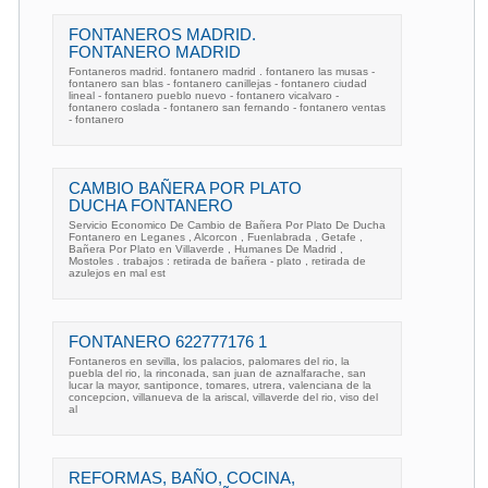
FONTANEROS MADRID.
FONTANERO MADRID
Fontaneros madrid. fontanero madrid . fontanero las musas -
fontanero san blas - fontanero canillejas - fontanero ciudad
lineal - fontanero pueblo nuevo - fontanero vicalvaro -
fontanero coslada - fontanero san fernando - fontanero ventas
- fontanero
CAMBIO BAÑERA POR PLATO
DUCHA FONTANERO
Servicio Economico De Cambio de Bañera Por Plato De Ducha
Fontanero en Leganes , Alcorcon , Fuenlabrada , Getafe ,
Bañera Por Plato en Villaverde , Humanes De Madrid ,
Mostoles . trabajos : retirada de bañera - plato , retirada de
azulejos en mal est
FONTANERO 622777176 1
Fontaneros en sevilla, los palacios, palomares del rio, la
puebla del rio, la rinconada, san juan de aznalfarache, san
lucar la mayor, santiponce, tomares, utrera, valenciana de la
concepcion, villanueva de la ariscal, villaverde del rio, viso del
al
REFORMAS, BAÑO, COCINA,