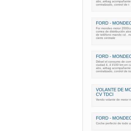
abs, airbag acompañante, a
centralizado, control de t
FORD - MONDEO 
For mondeo motor 2000cc 1
correa de distribución al
de teléfono mando cd . man
cierre centraliz
FORD - MONDEO 
Diésel el consumo de com
ciudad 4, 4 l/100 km en 
abs, airbag acompañante, a
centralizado, control de tr
VOLANTE DE M
CV TDCI
Vendo volante de motor n
FORD - MONDEO 
Coche perfecto de todo uni