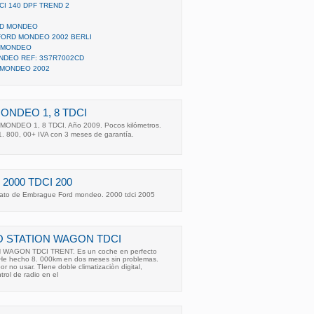
CI 140 DPF TREND 2
RD MONDEO
ORD MONDEO 2002 BERLI
 MONDEO
NDEO REF: 3S7R7002CD
 MONDEO 2002
NDEO 1, 8 TDCI
MONDEO 1, 8 TDCI. Año 2009. Pocos kilómetros.
. 800, 00+ IVA con 3 meses de garantía.
2000 TDCI 200
Plato de Embrague Ford mondeo. 2000 tdci 2005
 STATION WAGON TDCI
AGON TDCI TRENT. Es un coche en perfecto
r. He hecho 8. 000km en dos meses sin problemas.
 no usar. TIene doble climatizaciòn digital,
rol de radio en el