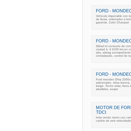
FORD - MONDEO 
Vehiculo impecable con tod
de lluvia, ordenador a bor
garantia. Color Chanpan
FORD - MONDEO 
Diésel el consumo de com
ciudad 4, 4 l/100 km en 
abs, airbag acompañante, a
centralizado, control de tr
FORD - MONDEO
Ford mondeo Ghia 2000cc
adicionales. clima bizona, 
beige, Techo solar, faros 
abatibles, suspe
MOTOR DE FOR
TDCI
hola vendo motor con cam
canbio de seis velocidad