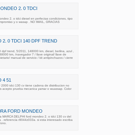
NDEO 2. 0 TDCI
ndeo 2. o tdci diesel en perfectas condiciones, tipo
compromiso y o wasap . NO IMAIL, GRACIAS
2. 0 TDCI 140 DPF TREND
 dpf trend, 5/2011, 148000 km, diesel, berlina, azul ,
8000 km, /navegador 7 / llave original/ llave de
etario/ manual de servicio / kit antipinchazos / cierre
 4 51
2000 tdci 130 cv tiene cadena de distribucion no
ras acepto prueba mecanica yamar o wuassap. Color
0RA FORD MONDEO
a MARCA DELPHI ford mondeo 2. o tdci 130 cv del
 . referencia r9044z033a. si esta interesado escriba
fono.