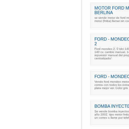
MOTOR FORD MO
BERLINA
se vende motor de ford mo
motor (fmba) llamar sin 
FORD - MONDEO 
2
Ford mondeo 2, 0 tdci 140
140 cv, cambio manual, 14
repuesto/ manual del propi
centralizado/
FORD - MONDEO
Vendo ford mondeo motor 
correa con todos los ext
plata mejor ver. Color gris
BOMBA INYECT
Se vende bomba inyector
año 2002. tipo motor fmba
un correo o llame por tele