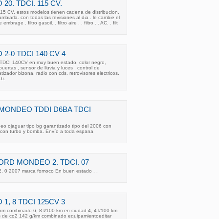
0. TDCI. 115 CV.
15 CV. estos modelos tienen cadena de distribucion.
mbiarla. con todas las revisiones al dia . le cambie el
brage . filtro gasoil. . filtro aire . . filtro . . AC. . filt
2-0 TDCI 140 CV 4
TDCI 140CV en muy buen estado, color negro,
uertas , sensor de lluvia y luces , control de
tizador bizona, radio con cds, retrovisores electricos.
16.
MONDEO TDDI D6BA TDCI
eo ojaguar tipo bg garantizado tipo del 2006 con
con turbo y bomba. Envío a toda espana
ORD MONDEO 2. TDCI. 07
2. 0 2007 marca fomoco En buen estado . .
1, 8 TDCI 125CV 3
0 km combinado 6, 8 l/100 km en ciudad 4, 4 l/100 km
es de co2 142 g/km combinado equipamientoeditar