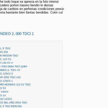
e todo loque se apresia en la foto interior
cadero porton trasero bendio lo demas
aja de canbios en perfestas condiciones presio
sta bastante bien llantas bendidas. Color cul
NDEO 2. 000 TDCI 1
, 8 TDCI
CI 200
ON WAGON TDCI
. 115 CV.
I 140 CV 4
TDDI D6BA TDCI QJBA
DEO 2. TDCI. 07
CI 125CV 3
R 2000 TDCI 140
CI 125CV 1
RD MONDEO 115 CV TDCI
CI 53
I 130CV
CI 14
DCI 143CV
O DEL AÑO 2004 TDCI
 0 TDCI BERLINA