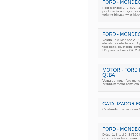
FORD - MONDEO 2
Ford mondeo 2. 0 TDCI. 1
por lo tanto no hay que ca
volante bimasa ++ el kit de em
FORD - MONDEO 
Vendo Ford Mondeo 2. 0 
elevalunas electrico en 4 p
velocidad, bluetooth, clima
ITV pasada hasta 06. 20
MOTOR - FORD 
QJBA
Venta de motor ford mond
78000km motor completo 
CATALIZADOR F
Catalizador ford mondeo 
FORD - MONDEO 
Diésel 1, 8 tdci 5, 3 l/10
en carretera las emision