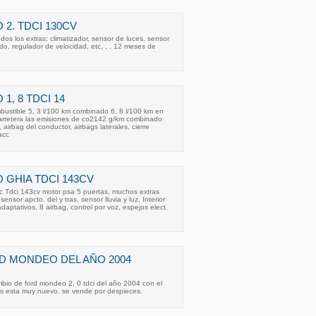
2. TDCI 130CV
os los extras: climatizador, sensor de luces, sensor
do, regulador de velocidad, etc, , , 12 meses de
1, 8 TDCI 14
bustible 5, 3 l/100 km combinado 6, 8 l/100 km en
carretera las emisiones de co2142 g/km combinado
irbag del conductor, airbags laterales, cierre
acc
 GHIA TDCI 143CV
 Tdci 143cv motor psa 5 puertas, muchos extras
sensor apcto. del y tras, sensor lluvia y luz, Interior
adaptativos, 8 airbag, control por voz, espejos elect.
D MONDEO DEL AÑO 2004
bio de ford mondeo 2, 0 tdci del año 2004 con el
es esta muy nuevo. se vende por despieces.