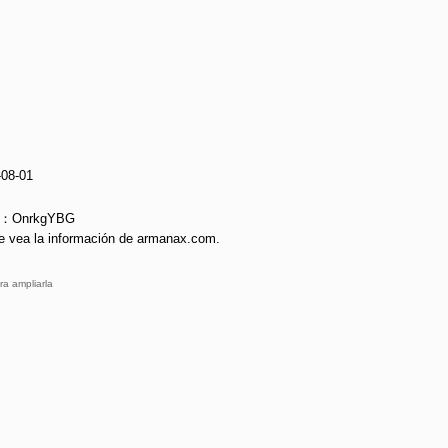
-08-01
ie：OnrkgYBG
e vea la información de armanax.com.
ra ampliarla