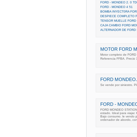
FORD - MONDEO 2. 0 TD
FORD - MONDEO 4 51
BOMBA INYECT0RA FO
DESPIECE COMPLETO F
TENSOR MUELLE FORD
CAJA CAMBIO FORD MO
ALTERNADOR DE FORD
MOTOR FORD MO
Motor completo de FORD 
Referencia FFBA. Precio 1
FORD MONDEO. 
Se vende por siniestro. 
FORD - MONDEO
FORD MONDEO STATION W
estado. Ideal para viaja
Bajo consumo. le vendo por
ordenador de abordo, cont