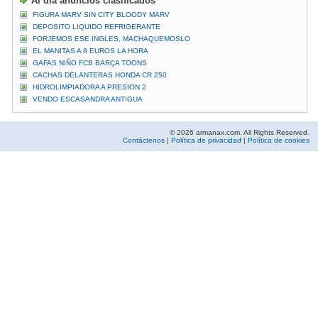
Al día anuncios clasificados
FIGURA MARV SIN CITY BLOODY MARV
DEPOSITO LIQUIDO REFRIGERANTE
FORJEMOS ESE INGLES, MACHAQUEMOSLO
EL MANITAS A 8 EUROS LA HORA
GAFAS NIÑO FCB BARÇA TOONS
CACHAS DELANTERAS HONDA CR 250
HIDROLIMPIADORA A PRESION 2
VENDO ESCASANDRA ANTIGUA
© 2026 armanax.com. All Rights Reserved.
Contáctenos
|
Política de privacidad
|
Política de cookies