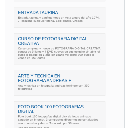
ENTRADA TAURINA
Entrada taurina y panfleto toros en vista alegre del año 1974.
. . escucho cualquier oferta. Solo emails. Gracias
CURSO DE FOTOGRAFIA DIGITAL
CREATIVA
Curso completo y nuevo de FOTOGRAFIA DIGITAL CREATIVA
consta de 5 libros y 4 DVD nuevos en sus estuche sin abrir, el
curso lo pague en 1 año sin usarlo me costó 800 euros lo
vendo en 150 euros
ARTE Y TECNICA EN
FOTOGRAFIA ANDREAS F
Arte y tecnica en fotografia andreas feininger con 350
fotografias
FOTO BOOK 100 FOTOGRAFIAS
DIGITAL
Foto book 100 fotografias digital Link de fotos animado
cargado en Internet. 3 composites diferentes personalizados
con tu nombre y datos. Todo solo por 50 www.
videobookexpress. com