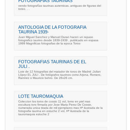
FOTOGRAFIAS TAURINAS
vendo fotografías taurinas autenticas. antiguas de figuras del
toreo. . .
ANTOLOGIA DE LA FOTOGRAFIA
TAURINA 1939-
Juan Miguel Sanchez y Manuel Duran hacen un repaso
fotografico taurino desde 1839-1939 , publicado en espasa
1999 Magnificas fotografias de la epoca Toros
FOTOGRAFIAS TAURINAS DE EL
JULI .
Lote de 12 fotografias del matador de toros de Madrid ;Julian
López EL JULI . De fotógrafos taurinos como Arjona, Romero,
Ramírez o Mauricio behro. De 26x26 cm.
LOTE TAUROMAQUIA
Coleccion los toros de cossio 11 vol, lomo en piel mas
escultura toro firmada por Jose Maria Perez De Cossio,
numerada unica tirada de mil ejemplares mas Hª ilustrada de la
fotografia taurina en estuche 2 vol, Hª ilustrada de la
tauromaquia estuche 2