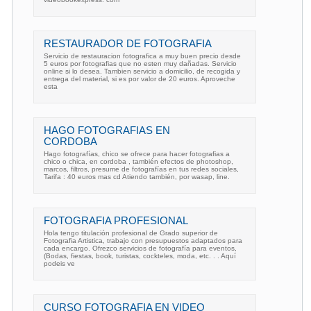
RESTAURADOR DE FOTOGRAFIA
Servicio de restauracion fotografica a muy buen precio desde
5 euros por fotografias que no esten muy dañadas. Servicio
online si lo desea. Tambien servicio a domicilio, de recogida y
entrega del material, si es por valor de 20 euros. Aproveche
esta
HAGO FOTOGRAFIAS EN
CORDOBA
Hago fotografías, chico se ofrece para hacer fotografias a
chico o chica, en cordoba , también efectos de photoshop,
marcos, filtros, presume de fotografías en tus redes sociales,
Tarifa : 40 euros mas cd Atiendo también, por wasap, line.
FOTOGRAFIA PROFESIONAL
Hola tengo titulación profesional de Grado superior de
Fotografia Artistica, trabajo con presupuestos adaptados para
cada encargo. Ofrezco servicios de fotografía para eventos,
(Bodas, fiestas, book, turistas, cockteles, moda, etc. . . Aquí
podeis ve
CURSO FOTOGRAFIA EN VIDEO