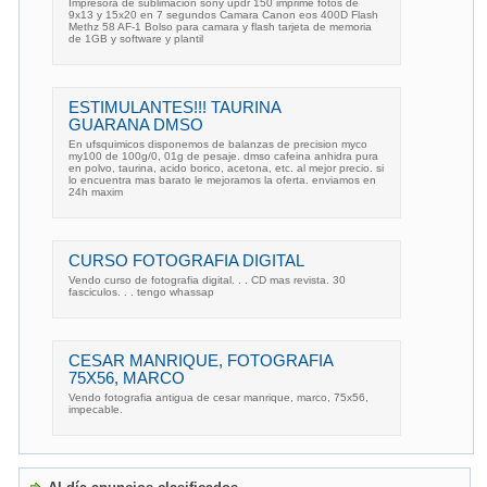
Impresora de sublimacion sony updr 150 imprime fotos de
9x13 y 15x20 en 7 segundos Camara Canon eos 400D Flash
Methz 58 AF-1 Bolso para camara y flash tarjeta de memoria
de 1GB y software y plantil
ESTIMULANTES!!! TAURINA
GUARANA DMSO
En ufsquimicos disponemos de balanzas de precision myco
my100 de 100g/0, 01g de pesaje. dmso cafeina anhidra pura
en polvo, taurina, acido borico, acetona, etc. al mejor precio. si
lo encuentra mas barato le mejoramos la oferta. enviamos en
24h maxim
CURSO FOTOGRAFIA DIGITAL
Vendo curso de fotografia digital. . . CD mas revista. 30
fasciculos. . . tengo whassap
CESAR MANRIQUE, FOTOGRAFIA
75X56, MARCO
Vendo fotografia antigua de cesar manrique, marco, 75x56,
impecable.