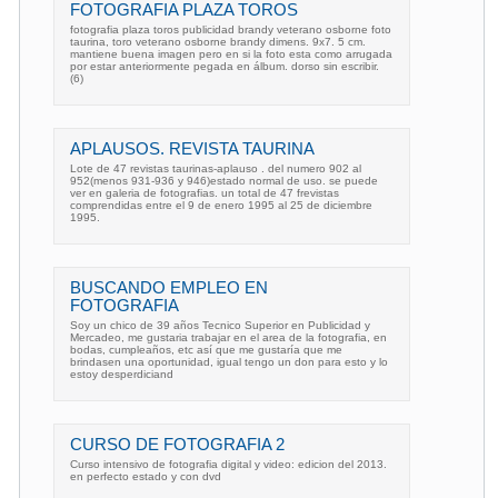
FOTOGRAFIA PLAZA TOROS
fotografia plaza toros publicidad brandy veterano osborne foto
taurina, toro veterano osborne brandy dimens. 9x7. 5 cm.
mantiene buena imagen pero en si la foto esta como arrugada
por estar anteriormente pegada en álbum. dorso sin escribir.
(6)
APLAUSOS. REVISTA TAURINA
Lote de 47 revistas taurinas-aplauso . del numero 902 al
952(menos 931-936 y 946)estado normal de uso. se puede
ver en galeria de fotografias. un total de 47 frevistas
comprendidas entre el 9 de enero 1995 al 25 de diciembre
1995.
BUSCANDO EMPLEO EN
FOTOGRAFIA
Soy un chico de 39 años Tecnico Superior en Publicidad y
Mercadeo, me gustaria trabajar en el area de la fotografia, en
bodas, cumpleaños, etc así que me gustaría que me
brindasen una oportunidad, igual tengo un don para esto y lo
estoy desperdiciand
CURSO DE FOTOGRAFIA 2
Curso intensivo de fotografia digital y video: edicion del 2013.
en perfecto estado y con dvd