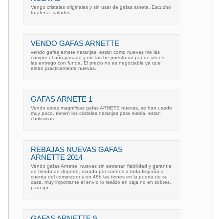
Vengo cristales originales y sin usar de gafas arnete. Escucho
tu oferta. saludos
VENDO GAFAS ARNETTE
vendo gafas arnete naranjas, estan como nuevas me las
compre el año pasado y me las he puesto un par de veces,
las entrego con funda. El precio no es negociable ya que
estan practicamente nuevas.
GAFAS ARNETE 1
Vendo estas magnificas gafas ARNETE nuevas, se han usado
muy poco, tienen los cristales naranjas para niebla, estan
chulisimas.
REBAJAS NUEVAS GAFAS
ARNETTE 2014
Vendo gafas Arnette, nuevas sin estrenar, fiabilidad y garantía
de tienda de deporte, mando por correos a toda España a
cuenta del comprador y en 48h las tienes en la puerta de su
casa, muy importante el envío lo realizo en caja no en sobres,
para qu
GAFAS ARNETTE 9