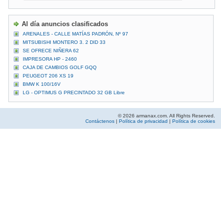
Al día anuncios clasificados
ARENALES - CALLE MATÍAS PADRÓN, Nº 97
MITSUBISHI MONTERO 3. 2 DID 33
SE OFRECE NIÑERA 62
IMPRESORA HP - 2460
CAJA DE CAMBIOS GOLF GQQ
PEUGEOT 206 XS 19
BMW K 100/16V
LG - OPTIMUS G PRECINTADO 32 GB Libre
© 2026 armanax.com. All Rights Reserved.
Contáctenos
|
Política de privacidad
|
Política de cookies