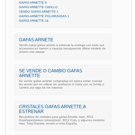
GAFAS ARNETTE 9
GAFAS ARNETTE CHOLLO
VENDO GAFAS ARNETTE 1
GAFAS ARNETTE POLARIZADAS 1
GAFAS ARNETTE 16
GAFAS ARNETE
Vendo estas gafas arnete a estrenar la entrego con todo sus
accesorios es marron y naranja transparente último modelo de
verano uso wasap
SE VENDE O CAMBIO GAFAS
ARNETTE
Se vende gafas arnette compradas en optica estan nuevas
las vendo por no utilizar sin arañazos ni nada con su funda o
cambio por algo ke me interese
CRISTALES GAFAS ARNETTE A
ESTRENAR
Recambios de cristales para gafas Arnette mod. 3011
Grashoper(varios colores)mod. 3012 Cuty. y algunos modelos
mas. Total Garatia, envios a toda España.