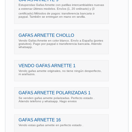
Estupendas Gafas Arnette con patillas intercambiables nuevas
a estrenar últimos modelos. Envíos (1, 20 ordinario) y (3
certificado) Métodos de pagos: transferencia bancaria o
paypal. También se entregan en mano en sevilla.
GAFAS ARNETTE CHOLLO
Vendo Gafas Arnette en color blanco. Envío a España (portes
gratuitos). Pago por paypal o transferencia bancaria. Atiendo
whatsapp.
VENDO GAFAS ARNETTE 1
Vendo gafas arnette originales, no tiene ningún desperfecto,
ni arañazos.
GAFAS ARNETTE POLARIZADAS 1
Se venden gafas arnette polarizadas. Perfecto estado .
Atiendo telefono y whatsapp. Hago envios
GAFAS ARNETTE 16
Vendo estas gafas arnette en perfecto estado .