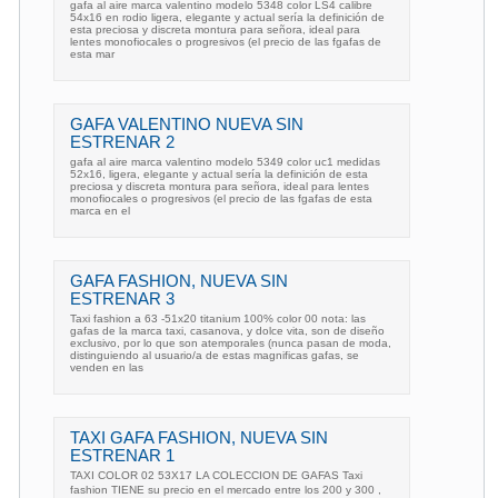
gafa al aire marca valentino modelo 5348 color LS4 calibre
54x16 en rodio ligera, elegante y actual sería la definición de
esta preciosa y discreta montura para señora, ideal para
lentes monofiocales o progresivos (el precio de las fgafas de
esta mar
GAFA VALENTINO NUEVA SIN
ESTRENAR 2
gafa al aire marca valentino modelo 5349 color uc1 medidas
52x16, ligera, elegante y actual sería la definición de esta
preciosa y discreta montura para señora, ideal para lentes
monofiocales o progresivos (el precio de las fgafas de esta
marca en el
GAFA FASHION, NUEVA SIN
ESTRENAR 3
Taxi fashion a 63 -51x20 titanium 100% color 00 nota: las
gafas de la marca taxi, casanova, y dolce vita, son de diseño
exclusivo, por lo que son atemporales (nunca pasan de moda,
distinguiendo al usuario/a de estas magnificas gafas, se
venden en las
TAXI GAFA FASHION, NUEVA SIN
ESTRENAR 1
TAXI COLOR 02 53X17 LA COLECCION DE GAFAS Taxi
fashion TIENE su precio en el mercado entre los 200 y 300 ,