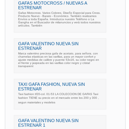
GAFAS MOTOCROSS / NUEVAS A
ESTRENAR
Gafas Motocross. Varios Colores. Diseño Especial para Cross.
Producto Nuevo - Barato - Económico. También realizamos
Envíos a toda España. Introduzca nuestro Teléfono o La
Gangha en el Buscador de milanuncios y verá todos nuestros
artículos. También
GAFA VALENTINO NUEVA SIN
ESTRENAR
Marca valentino preciosa gafa de acetato, para señora. con
charnelas elasticas en las varillas, para un mayor confort y
ajuste medidas de calibre y puente 53x16, su color negro en
el frente y jaspeada en las varillas color negro y cristal
transparent
TAXI GAFA FASHION, NUEVA SIN
ESTRENAR
Taxi fashion tf20-col. 01-53 LA COLECCION DE GAFAS Taxi
fashion TIENE su precio en el mercado entre los 200 y 300 ,
segun materiales y modelos
GAFA VALENTINO NUEVA SIN
ESTRENAR 1