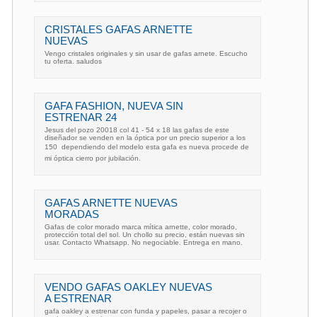
CRISTALES GAFAS ARNETTE
NUEVAS
Vengo cristales originales y sin usar de gafas arnete. Escucho
tu oferta. saludos
GAFA FASHION, NUEVA SIN
ESTRENAR 24
Jesus del pozo 20018 col 41 - 54 x 18 las gafas de este
diseñador se venden en la óptica por un precio superior a los
150  dependiendo del modelo esta gafa es nueva procede de
mi óptica cierro por jubilación.
GAFAS ARNETTE NUEVAS
MORADAS
Gafas de color morado marca mítica arnette, color morado,
protección total del sol. Un chollo su precio, están nuevas sin
usar. Contacto Whatsapp. No negociable. Entrega en mano.
VENDO GAFAS OAKLEY NUEVAS
A ESTRENAR
gafa oakley a estrenar con funda y papeles, pasar a recojer o