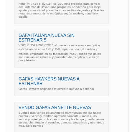
Fendi v l 7424 s -52x18 - col 300 esta preciosa gafa semi-al
aire, además de llevar unas plaquetas de silicona para mejor
ajuste y comodidad presenta unas varillas elegantes y flexibles
nota: esta marca tiene en óptica según modelo, material y
diseño
GAFA ITALIANA NUEVA SIN
ESTRENAR 5
VOGUE 3527-766-52X15 el precio de esta marca en óptica
está valorado entre 120 y 150 dependiendo del modelo y
material empleado en su fabricación. NOTA; todas mis gafas
son nuevas sin estrenar y proceden de mi óptica que cierro
por jubilación
GAFAS HAWKERS NUEVAS A
ESTRENAR
Gafas Hawkers originales totalmente nuevas a estrenar.
VENDO GAFAS ARNETTE NUEVAS
Buenos dias vendo gafas Arnette muy nuevas, me las habre
puesto 3 veces y tendran aproximadamente 8 meses, las
vendo porque ya no las uso ni nada y las tengo guardadas en
su estuche, regalo el estuche, gamusa, pegatinas y otra funda
mas. Solo gente s