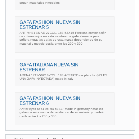
segun materiales y modelos
GAFA FASHION, NUEVA SIN
ESTRENAR 5
ART for EYES AE 27COL. 183-53X15 Preciosa combinación
de colores rojos en esta montura de gafa alemana para
señora nota: las gafas de esta marca dependiendo de su
material y modelo oscila entre los 200 y 300 
GAFA ITALIANA NUEVA SIN
ESTRENAR
ARENA 1711-50X16-COL. 183 ACETATO de plancha (NO ES
UNA GAFA INYECTADA) made in italy
GAFA FASHION, NUEVA SIN
ESTRENAR 6
Art for eyes ae64-col 64-53x17 made in germany nota: las
gafas de esta marca dependiendo de su material y modelo
oscila entre los 200 y 300 