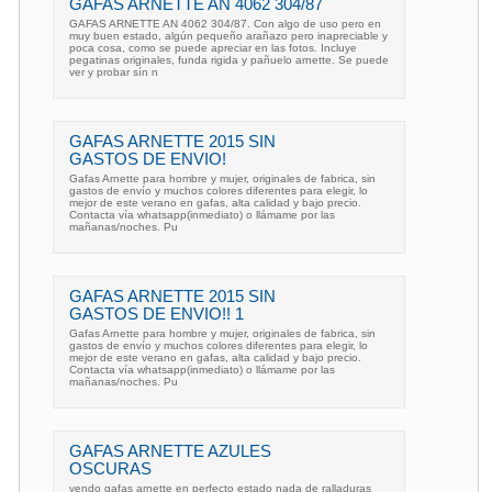
GAFAS ARNETTE AN 4062 304/87
GAFAS ARNETTE AN 4062 304/87. Con algo de uso pero en
muy buen estado, algún pequeño arañazo pero inapreciable y
poca cosa, como se puede apreciar en las fotos. Incluye
pegatinas originales, funda rigida y pañuelo arnette. Se puede
ver y probar sín n
GAFAS ARNETTE 2015 SIN
GASTOS DE ENVIO!
Gafas Arnette para hombre y mujer, originales de fabrica, sin
gastos de envío y muchos colores diferentes para elegir, lo
mejor de este verano en gafas, alta calidad y bajo precio.
Contacta vía whatsapp(inmediato) o llámame por las
mañanas/noches. Pu
GAFAS ARNETTE 2015 SIN
GASTOS DE ENVIO!! 1
Gafas Arnette para hombre y mujer, originales de fabrica, sin
gastos de envío y muchos colores diferentes para elegir, lo
mejor de este verano en gafas, alta calidad y bajo precio.
Contacta vía whatsapp(inmediato) o llámame por las
mañanas/noches. Pu
GAFAS ARNETTE AZULES
OSCURAS
vendo gafas arnette en perfecto estado nada de ralladuras