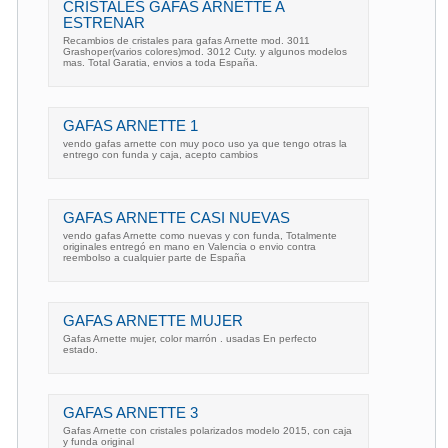
CRISTALES GAFAS ARNETTE A
ESTRENAR
Recambios de cristales para gafas Arnette mod. 3011
Grashoper(varios colores)mod. 3012 Cuty. y algunos modelos
mas. Total Garatia, envios a toda España.
GAFAS ARNETTE 1
vendo gafas arnette con muy poco uso ya que tengo otras la
entrego con funda y caja, acepto cambios
GAFAS ARNETTE CASI NUEVAS
vendo gafas Arnette como nuevas y con funda, Totalmente
originales entregó en mano en Valencia o envio contra
reembolso a cualquier parte de España
GAFAS ARNETTE MUJER
Gafas Arnette mujer, color marrón . usadas En perfecto
estado.
GAFAS ARNETTE 3
Gafas Arnette con cristales polarizados modelo 2015, con caja
y funda original