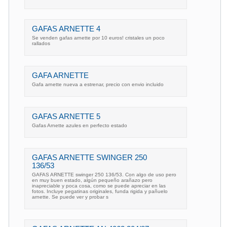
GAFAS ARNETTE 4
Se venden gafas arnette por 10 euros! cristales un poco
rallados
GAFA ARNETTE
Gafa arnette nueva a estrenar, precio con envio incluido
GAFAS ARNETTE 5
Gafas Arnette azules en perfecto estado
GAFAS ARNETTE SWINGER 250
136/53
GAFAS ARNETTE swinger 250 136/53. Con algo de uso pero
en muy buen estado, algún pequeño arañazo pero
inapreciable y poca cosa, como se puede apreciar en las
fotos. Incluye pegatinas originales, funda rigida y pañuelo
arnette. Se puede ver y probar s