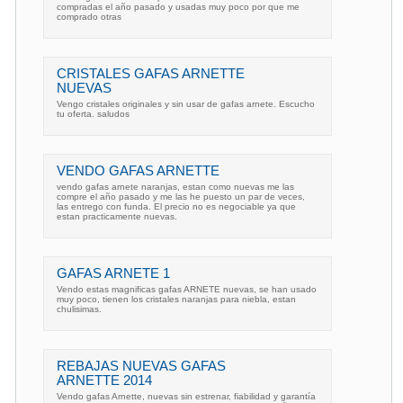
compradas el año pasado y usadas muy poco por que me
comprado otras
CRISTALES GAFAS ARNETTE
NUEVAS
Vengo cristales originales y sin usar de gafas arnete. Escucho
tu oferta. saludos
VENDO GAFAS ARNETTE
vendo gafas arnete naranjas, estan como nuevas me las
compre el año pasado y me las he puesto un par de veces,
las entrego con funda. El precio no es negociable ya que
estan practicamente nuevas.
GAFAS ARNETE 1
Vendo estas magnificas gafas ARNETE nuevas, se han usado
muy poco, tienen los cristales naranjas para niebla, estan
chulisimas.
REBAJAS NUEVAS GAFAS
ARNETTE 2014
Vendo gafas Arnette, nuevas sin estrenar, fiabilidad y garantía