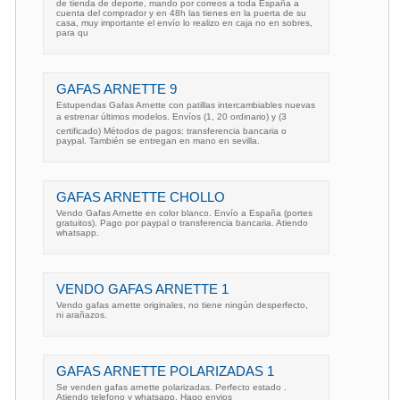
de tienda de deporte, mando por correos a toda España a
cuenta del comprador y en 48h las tienes en la puerta de su
casa, muy importante el envío lo realizo en caja no en sobres,
para qu
GAFAS ARNETTE 9
Estupendas Gafas Arnette con patillas intercambiables nuevas
a estrenar últimos modelos. Envíos (1, 20 ordinario) y (3
certificado) Métodos de pagos: transferencia bancaria o
paypal. También se entregan en mano en sevilla.
GAFAS ARNETTE CHOLLO
Vendo Gafas Arnette en color blanco. Envío a España (portes
gratuitos). Pago por paypal o transferencia bancaria. Atiendo
whatsapp.
VENDO GAFAS ARNETTE 1
Vendo gafas arnette originales, no tiene ningún desperfecto,
ni arañazos.
GAFAS ARNETTE POLARIZADAS 1
Se venden gafas arnette polarizadas. Perfecto estado .
Atiendo telefono y whatsapp. Hago envios