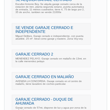
Escultor Antonio Bey. Se alquila garaje cerrado cerca de la
estacion de tren, planta segunda sotano, puerta automatica
de entrada, 11 metros cuadrados, tiene 4, 75 de largo por 2,
35 de ancho. tambien se vende 21000e
SE VENDE GARAJE CERRADO E
INDEPENDIENTE
Miguel Delibes. Garaje cerrado e independiente, con puerta
abatible. 25 mº. Ideal como garaje y trastero. Zona Voy-voy.
GARAJE CERRADO 2
MENENDEZ PELAYO. Garaje cerrado en maliaño de 13mt. en
la calle menendez pelayo
GARAJE CERRADO EN MALIAÑO
AVENIDA LA CONCORDIA. Garaje cerrado en el centro de
maliaño, tiene lavadero de coches particular.
GARAJE CERRADO - DUQUE DE
AHUMADA
Garaje cerrado de 57mt, dispone de luz y agua por zona de la