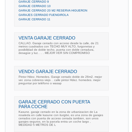
GARAJE CERRADO 9
GARAJE CERRADO 10
GARAJE CERRADO 20 M2 RESERVA HIGUERON
GARAJES CERRADO FUENGIROLA
GARAJE CERRADO 11
VENTA GARAJE CERRADO
CALLAO. Garaje cerrado con acceso desde la calle, de 21
metros cuadrados con TECHO MUY ALTO, furgonetas y
posibilidad de doble techo, puerta con doble cerradura,
desagüe y luz. . . . MEJOR VER SIN COMPROMISO
VENDO GARAJE CERRADO
Pintor Hdez. Homedes. Garaje cerrado doble de 26m2. mejor
ver. zona cobreros viejo. . calle pintor Hdez. homedes. mejor
preguntar por teléfono o wasap
GARAJE CERRADO CON PUERTA
PARA COCHE
Kasune. garaje cerrado en la zona de urbanizacion de La
rosaleda en calle kasune con iturgitxi, es una zona de garajes
cerrados con puerta de acceso cerrada tambien, son unos
garajes seguros, en la parcela entra un coche largo ,
MEDIDAD 5 METROS DE L