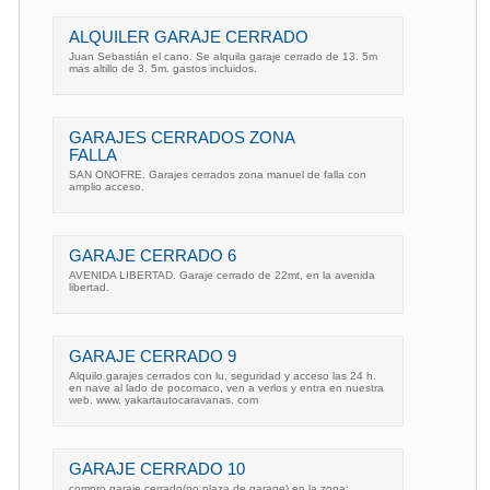
ALQUILER GARAJE CERRADO
Juan Sebastián el cano. Se alquila garaje cerrado de 13. 5m
mas altillo de 3. 5m. gastos incluidos.
GARAJES CERRADOS ZONA
FALLA
SAN ONOFRE. Garajes cerrados zona manuel de falla con
amplio acceso.
GARAJE CERRADO 6
AVENIDA LIBERTAD. Garaje cerrado de 22mt, en la avenida
libertad.
GARAJE CERRADO 9
Alquilo garajes cerrados con lu, seguridad y acceso las 24 h.
en nave al lado de pocomaco, ven a verlos y entra en nuestra
web. www. yakartautocaravanas. com
GARAJE CERRADO 10
compro garaje cerrado(no plaza de garage) en la zona: