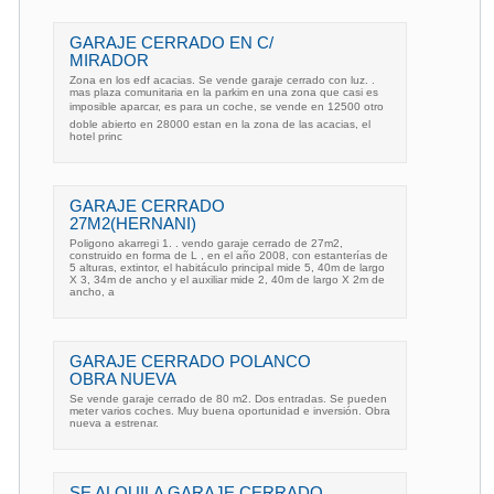
GARAJE CERRADO EN C/
MIRADOR
Zona en los edf acacias. Se vende garaje cerrado con luz. .
mas plaza comunitaria en la parkim en una zona que casi es
imposible aparcar, es para un coche, se vende en 12500 otro
doble abierto en 28000 estan en la zona de las acacias, el
hotel princ
GARAJE CERRADO
27M2(HERNANI)
Poligono akarregi 1. . vendo garaje cerrado de 27m2,
construido en forma de L , en el año 2008, con estanterías de
5 alturas, extintor, el habitáculo principal mide 5, 40m de largo
X 3, 34m de ancho y el auxiliar mide 2, 40m de largo X 2m de
ancho, a
GARAJE CERRADO POLANCO
OBRA NUEVA
Se vende garaje cerrado de 80 m2. Dos entradas. Se pueden
meter varios coches. Muy buena oportunidad e inversión. Obra
nueva a estrenar.
SE ALQUILA GARAJE CERRADO