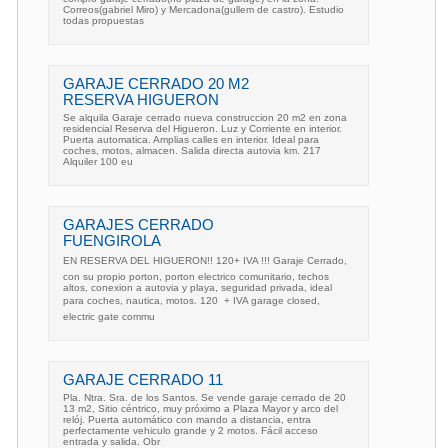
Correos(gabriel Miro) y Mercadona(gullem de castro). Estudio
todas propuestas
GARAJE CERRADO 20 M2
RESERVA HIGUERON
Se alquila Garaje cerrado nueva construccion 20 m2 en zona
residencial Reserva del Higueron. Luz y Corriente en interior.
Puerta automatica. Amplias calles en interior. Ideal para
coches, motos, almacen. Salida directa autovia km. 217
Alquiler 100 eu
GARAJES CERRADO
FUENGIROLA
EN RESERVA DEL HIGUERON!! 120+ IVA !!! Garaje Cerrado,
con su propio porton, porton electrico comunitario, techos
altos, conexion a autovia y playa, seguridad privada, ideal
para coches, nautica, motos. 120  + IVA garage closed,
electric gate commu
GARAJE CERRADO 11
Pla. Ntra. Sra. de los Santos. Se vende garaje cerrado de 20
13 m2, Sitio céntrico, muy próximo a Plaza Mayor y arco del
relój. Puerta automático con mando a distancia, entra
perfectamente vehiculo grande y 2 motos. Fácil acceso
entrada y salida. Obr