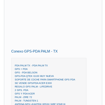
Conexo GPS-PDA PALM - TX
PDA PALM TX - PDA PALM TX
GPS + PDA
GPS - PDA BELSON
GPS-PDA QTEK G100 MUY NUEVA
SOPORTE DE COCHE PARA SMARTPHONE GPS PDA
SE VENDE GPS/PDA ACER E300
REGALO GPS PALM - LIFEDRIVE
2 GPS. PDA
GPS Y PDA ACER
PALM - ZIRE 72
PALM - TUNGSTEN 1
ANTENA GPS LEADTEK 9553X SIRF STAR III