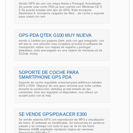
Vendo GPS sin uso con mapa Iberia y Portugal. Actualizarlo.
Se puede usar como PDA ya que cuenta con Windows CE 5.
0 Se puede instalar otro tipo de GPS. Este incorpora
Destinator 6. Incorpora cargador de Red. , de coche y soporte
para cristal con ven
GPS-PDA QTEK G100 MUY NUEVA
vendo o cambio por pajaros Qtek, pda con gps integrado, con
sirf star iii. una solución muy completa al incluir el software de
navegación ndrive con mapas de españa y portugal
(teleatlas), todo precargado en una tarjeta de memoria sd de
512mb. incluy
SOPORTE DE COCHE PARA
SMARTPHONE GPS PDA
Soporte de coche regulable universal para teléfonos móviles
GPS y PDA. Dispone de una gran ventosa que evita caídas
durante la conducción, debidas al mal estado de las
carreteras. Una vez regulado el dispositivo, nos ofrece un
acople justo con la may
SE VENDE GPS/PDA ACER E300
Se vende sistema GPS con reproductor de MP3 y visualizador
de fotos. El software es modificable. Se encuentra en perfecto
estado y se entrega con todo lo que se ve en las fotos.
Memoria 64MB ampliable mediante tarjeta de memoria.
Procesador 300 Mhz T