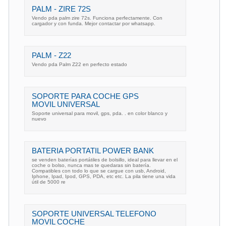
PALM - ZIRE 72S
Vendo pda palm zire 72s. Funciona perfectamente. Con
cargador y con funda. Mejor contactar por whatsapp.
PALM - Z22
Vendo pda Palm Z22 en perfecto estado
SOPORTE PARA COCHE GPS
MOVIL UNIVERSAL
Soporte universal para movil, gps, pda. . en color blanco y
nuevo
BATERIA PORTATIL POWER BANK
se venden baterías portátiles de bolsillo, ideal para llevar en el
coche o bolso, nunca mas te quedaras sin batería.
Compatibles con todo lo que se cargue con usb, Android,
Iphone, Ipad, Ipod, GPS, PDA, etc etc. La pila tiene una vida
útil de 5000 re
SOPORTE UNIVERSAL TELEFONO
MOVIL COCHE