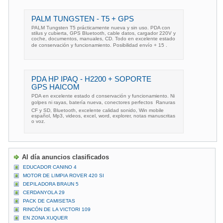
PALM TUNGSTEN - T5 + GPS
PALM Tungsten T5 prácticamente nueva y sin uso. PDA con
stilus y cubierta, GPS Bluetooth, cable datos, cargador 220V y
coche, documentos, manuales, CD. Todo en excelente estado
de conservación y funcionamiento. Posibilidad envío + 15 .
PDA HP IPAQ - H2200 + SOPORTE
GPS HAICOM
PDA en excelente estado d conservación y funcionamiento. Ni
golpes ni rayas, batería nueva, conectores perfectos  Ranuras
CF y SD, Bluetooth, excelente calidad sonido, Win mobile
español, Mp3, videos, excel, word, explorer, notas manuscritas
o voz.
Al día anuncios clasificados
EDUCADOR CANINO 4
MOTOR DE LIMPIA ROVER 420 SI
DEPILADORA BRAUN 5
CERDANYOLA 29
PACK DE CAMISETAS
RINCÓN DE LA VICTORI 109
EN ZONA XUQUER