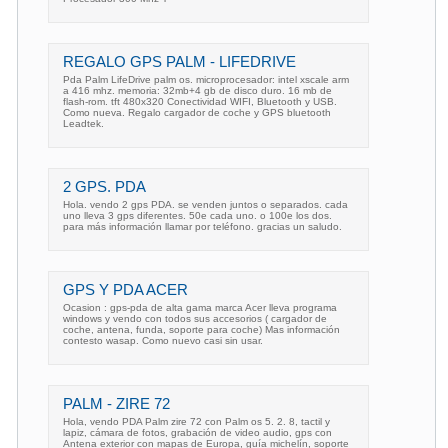
REGALO GPS PALM - LIFEDRIVE
Pda Palm LifeDrive palm os. microprocesador: intel xscale arm
a 416 mhz. memoria: 32mb+4 gb de disco duro. 16 mb de
flash-rom. tft 480x320 Conectividad WIFI, Bluetooth y USB.
Como nueva. Regalo cargador de coche y GPS bluetooth
Leadtek.
2 GPS. PDA
Hola. vendo 2 gps PDA. se venden juntos o separados. cada
uno lleva 3 gps diferentes. 50e cada uno. o 100e los dos.
para más información llamar por teléfono. gracias un saludo.
GPS Y PDA ACER
Ocasion : gps-pda de alta gama marca Acer lleva programa
windows y vendo con todos sus accesorios ( cargador de
coche, antena, funda, soporte para coche) Mas información
contesto wasap. Como nuevo casi sin usar.
PALM - ZIRE 72
Hola, vendo PDA Palm zire 72 con Palm os 5. 2. 8, tactil y
lapiz, cámara de fotos, grabación de video audio, gps con
Antena exterior con mapas de Europa, guía michelín, soporte