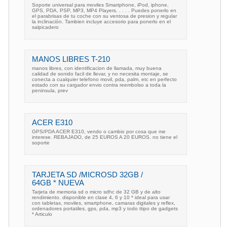
Soporte universal para moviles Smartphone, iPod, iphone,
GPS, PDA, PSP, MP3, MP4 Players. . . . . Puedes ponerlo en
el parabrisas de tu coche con su ventosa de presion y regular
la inclinación. Tambien incluye accesorio para ponerlo en el
salpicadero
MANOS LIBRES T-210
manos libres, con identificacion de llamada, muy buena
calidad de sonido facil de llevar, y no necesita montaje, se
conecta a cualquier telefono movil, pda, palm, etc en perfecto
estado con su cargador envio contra reembolso a toda la
peninsula, prev
ACER E310
GPS/PDA ACER E310, vendo o cambio por cosa que me
interese. REBAJADO, de 25 EUROS A 20 EUROS. no tiene el
soporte
TARJETA SD /MICROSD 32GB /
64GB * NUEVA
Tarjeta de memoria sd o micro sdhc de 32 GB y de alto
rendimiento. disponible en clase 4, 6 y 10 * ideal para usar
con tabletas, moviles, smartphone, camaras digitales y reflex,
ordenadores portatiles, gps, pda, mp3 y todo ttipo de gadgets
* Articulo