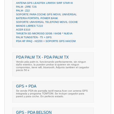
ANTENA GPS LEADTEK LR955X SIRF STAR III
PALM - ZIRE 72S
PALM - Z22
SOPORTE PARA COCHE GPS MOVIL UNIVERSAL
BATERIA PORTATIL POWER BANK
SOPORTE UNIVERSAL TELEFONO MOVIL COCHE
MANOS LIBRES T-210
ACER E310
TARJETA SD /MICROSD 32GB / 64GB * NUEVA
PALM TUNGSTEN - T5 + GPS
PDA HP IPAQ - H2200 + SOPORTE GPS HAICOM
PDA PALM TX - PDA PALM TX
Vendo pda palm tx, funcionando perfectamente, sin ningun
daño estetico, la pueden probar si quieren sin ningun
compromiso, tiene wifi, bluetooth. Adjunto tambien el cargador
precio 50 e
GPS + PDA
Se vende PDA de pantalla tactil marca Acer con antena GPS
integrada y programa TOMTOM. Se incluye cargador para
pared y para coche. En perfecto estado.
GPS - PDA BELSON