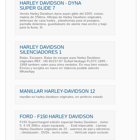
HARLEY DAVIDSON - DYNA
SUPER GLIDE 7
Vendo Harley Davidson dyna super glide del 2005. extras:
maleta de 55litros. Alforjas de Harley Davidson originales,
defensas de casa harley , plataformas para el pasajero,
pantalla delantera, guardabarro de alante mas ancho y bajo
para la lluvia. Si
HARLEY DAVIDSON
SILENCIADORES 1
Balas, Escapes, Balas de escape para Harley Davidson
originales REF : HD 80157-97 Softail Heritage FLSTC 1995 -
1999 tambien valen para otros modelos. En muy bien estado.
Envíos y recojida en mano en Valencia posible atiendo
WhatsApp
MANILLAR HARLEY-DAVIDSON 12
manillar es harley davidson originales, en perfecto estado
FORD - F150 HARLEY DAVIDSON
F150 Supercharged edición especial Harley Davidson , motor
5. 4 V8 398cv, súper equipada . . . Está impecable . Llantas
Harley Davidson originales de 20 , asientos de piel y eléctricos
, climatizador , DVDs , techo solar . . . Vehículo súper exclusiv