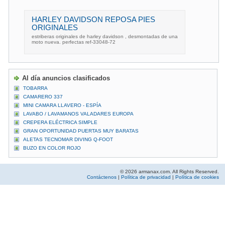
HARLEY DAVIDSON REPOSA PIES
ORIGINALES
estriberas originales de harley davidson , desmontadas de una
moto nueva. perfectas ref-33048-72
Al día anuncios clasificados
TOBARRA
CAMARERO 337
MINI CAMARA LLAVERO - ESPÍA
LAVABO / LAVAMANOS VALADARES EUROPA
CREPERA ELÉCTRICA SIMPLE
GRAN OPORTUNIDAD PUERTAS MUY BARATAS
ALETAS TECNOMAR DIVING Q-FOOT
BUZO EN COLOR ROJO
© 2026 armanax.com. All Rights Reserved.
Contáctenos
|
Política de privacidad
|
Política de cookies