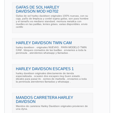
GAFAS DE SOL HARLEY
DAVIDSON MOD HD702
Gafas de sol harley davidson originales 100% nuevas, con su
caja, paño de limpieza y cordel sujeta gafas, son para hombre
y el tamaño es mediano standard. montura metalica con
muelles en las patillas, lentes grises. varias disponibles. envio
certific
HARLEY DAVIDSON TWIN CAM
harley davidson . originales NUEVAS . PARA MODELO TWIN
CAM . bloques cromados de las barillas . enviamos a toda la
peninsula . atendemos whatsapp y llamadas .
HARLEY DAVIDSON ESCAPES 1
harley davidson originales directamente de tienda
especializada . ocasion dos escapes muy buen estado .
ideales para pasar itv . somos de marbella , enviamos a toda
la peninsula atendemos llamadas y whatsapp .
MANDOS CARRETERA HARLEY
DAVIDSON
Mandos de carretera Harley Davidson originales provienen de
una dyna.