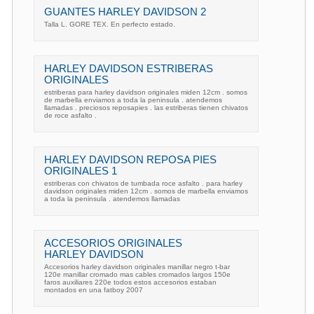
GUANTES HARLEY DAVIDSON 2
Talla L. GORE TEX. En perfecto estado.
HARLEY DAVIDSON ESTRIBERAS
ORIGINALES
estriberas para harley davidson originales miden 12cm . somos
de marbella enviamos a toda la peninsula . atendemos
llamadas . preciosos reposapies . las estriberas tienen chivatos
de roce asfalto .
HARLEY DAVIDSON REPOSA PIES
ORIGINALES 1
estriberas con chivatos de tumbada roce asfalto . para harley
davidson originales miden 12cm . somos de marbella enviamos
a toda la peninsula . atendemos llamadas
ACCESORIOS ORIGINALES
HARLEY DAVIDSON
Accesorios harley davidson originales manillar negro t-bar
120e manillar cromado mas cables cromados largos 150e
faros auxiliares 220e todos estos accesorios estaban
montados en una fatboy 2007