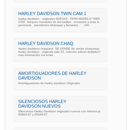
HARLEY DAVIDSON TWIN CAM 1
harley davidson . originales NUEVAS . PARA MODELO TWIN
CAM . bloques cromados de las barillas . enviamos a toda la
peninsula . atendemos whatsapp y llamadas . . . 24h
HARLEY DAVIDSON CHAQ
Harley davidson chaqueta. SE VENDE Se vende chaquetas
harley davidson , originala talla 52, colecion edicon limitada!!!
mas información vía email .
AMORTIGUADORES DE HARLEY
DAVIDSON
Amortiguadores de harley davidson Originales
SILENCIOSOS HARLEY
DAVIDSON NUEVOS
Silenciosos Harley Davidson originales nuevos con referencia
65863-07 y 65949-07