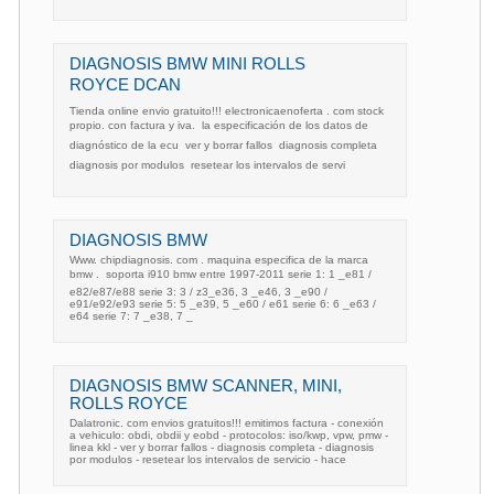
DIAGNOSIS BMW MINI ROLLS
ROYCE DCAN
Tienda online envio gratuito!!! electronicaenoferta . com stock
propio. con factura y iva.  la especificación de los datos de
diagnóstico de la ecu  ver y borrar fallos  diagnosis completa 
diagnosis por modulos  resetear los intervalos de servi
DIAGNOSIS BMW
Www. chipdiagnosis. com . maquina especifica de la marca
bmw .  soporta i910 bmw entre 1997-2011 serie 1: 1 _e81 /
e82/e87/e88 serie 3: 3 / z3_e36, 3 _e46, 3 _e90 /
e91/e92/e93 serie 5: 5 _e39, 5 _e60 / e61 serie 6: 6 _e63 /
e64 serie 7: 7 _e38, 7 _
DIAGNOSIS BMW SCANNER, MINI,
ROLLS ROYCE
Dalatronic. com envios gratuitos!!! emitimos factura - conexión
a vehiculo: obdi, obdii y eobd - protocolos: iso/kwp, vpw, pmw -
linea kkl - ver y borrar fallos - diagnosis completa - diagnosis
por modulos - resetear los intervalos de servicio - hace