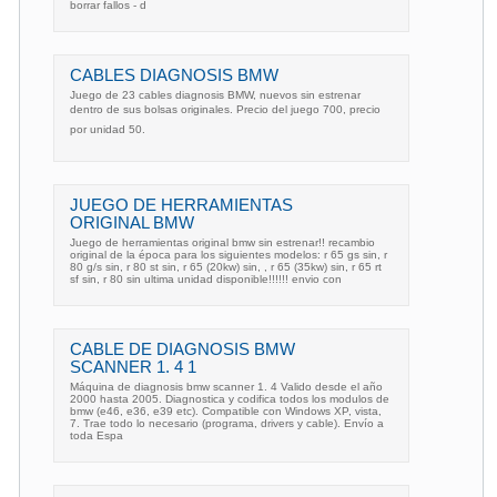
borrar fallos - d
CABLES DIAGNOSIS BMW
Juego de 23 cables diagnosis BMW, nuevos sin estrenar
dentro de sus bolsas originales. Precio del juego 700, precio
por unidad 50.
JUEGO DE HERRAMIENTAS
ORIGINAL BMW
Juego de herramientas original bmw sin estrenar!! recambio
original de la época para los siguientes modelos: r 65 gs sin, r
80 g/s sin, r 80 st sin, r 65 (20kw) sin, , r 65 (35kw) sin, r 65 rt
sf sin, r 80 sin ultima unidad disponible!!!!!! envio con
CABLE DE DIAGNOSIS BMW
SCANNER 1. 4 1
Máquina de diagnosis bmw scanner 1. 4 Valido desde el año
2000 hasta 2005. Diagnostica y codifica todos los modulos de
bmw (e46, e36, e39 etc). Compatible con Windows XP, vista,
7. Trae todo lo necesario (programa, drivers y cable). Envío a
toda Espa