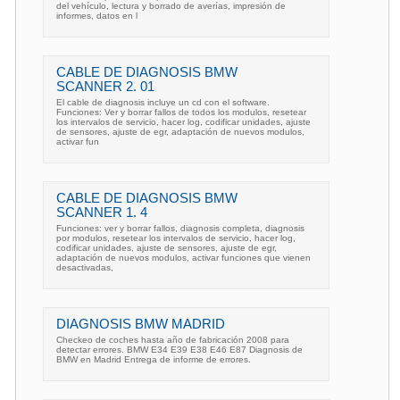
del vehículo, lectura y borrado de averías, impresión de
informes, datos en l
CABLE DE DIAGNOSIS BMW
SCANNER 2. 01
El cable de diagnosis incluye un cd con el software.
Funciones: Ver y borrar fallos de todos los modulos, resetear
los intervalos de servicio, hacer log, codificar unidades, ajuste
de sensores, ajuste de egr, adaptación de nuevos modulos,
activar fun
CABLE DE DIAGNOSIS BMW
SCANNER 1. 4
Funciones: ver y borrar fallos, diagnosis completa, diagnosis
por modulos, resetear los intervalos de servicio, hacer log,
codificar unidades, ajuste de sensores, ajuste de egr,
adaptación de nuevos modulos, activar funciones que vienen
desactivadas,
DIAGNOSIS BMW MADRID
Checkeo de coches hasta año de fabricación 2008 para
detectar errores. BMW E34 E39 E38 E46 E87 Diagnosis de
BMW en Madrid Entrega de informe de errores.