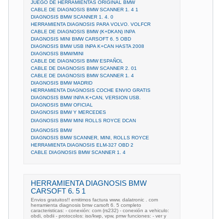
JUEGO DE HERRAMIENTAS ORIGINAL BMW
CABLE DE DIAGNOSIS BMW SCANNER 1. 4 1
DIAGNOSIS BMW SCANNER 1. 4. 0
HERRAMIENTA DIAGNOSIS PARA VOLVO. VOLFCR
CABLE DE DIAGNOSIS BMW (K+DKAN) INPA
DIAGNOSIS MINI BMW CARSOFT 6. 5 OBD
DIAGNOSIS BMW USB INPA K+CAN HASTA 2008
DIAGNOSIS BMW/MINI
CABLE DE DIAGNOSIS BMW ESPAÑOL
CABLE DE DIAGNOSIS BMW SCANNER 2. 01
CABLE DE DIAGNOSIS BMW SCANNER 1. 4
DIAGNOSIS BMW MADRID
HERRAMIENTA DIAGNOSIS COCHE ENVIO GRATIS
DIAGNOSIS BMW INPA K+CAN, VERSION USB.
DIAGNOSIS BMW OFICIAL
DIAGNOSIS BMW Y MERCEDES
DIAGNOSIS BMW MINI ROLLS ROYCE DCAN
DIAGNOSIS BMW
DIAGNOSIS BMW SCANNER, MINI, ROLLS ROYCE
HERRAMIENTA DIAGNOSIS ELM-327 OBD 2
CABLE DIAGNOSIS BMW SCANNER 1. 4
HERRAMIENTA DIAGNOSIS BMW
CARSOFT 6. 5 1
Envios gratuitos!! emitimos factura www. dalatronic . com
herramienta diagnosis bmw carsoft 6. 5 completo
caracteristicas: - conexión: com (rs232) - conexión a vehiculo:
obdi, obdii - protocolos: iso/kwp, vpw, pmw funciones: - ver y