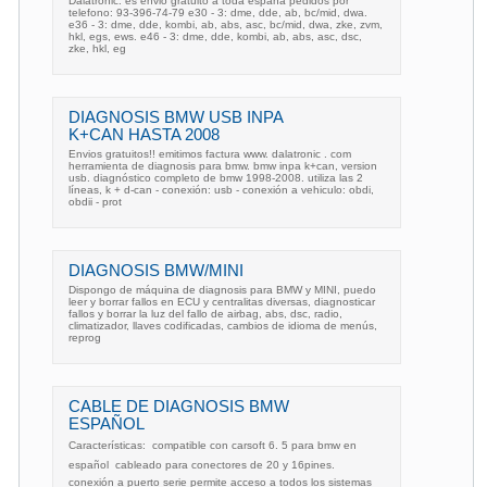
Dalatronic. es envio gratuito a toda españa pedidos por
telefono: 93-396-74-79 e30 - 3: dme, dde, ab, bc/mid, dwa.
e36 - 3: dme, dde, kombi, ab, abs, asc, bc/mid, dwa, zke, zvm,
hkl, egs, ews. e46 - 3: dme, dde, kombi, ab, abs, asc, dsc,
zke, hkl, eg
DIAGNOSIS BMW USB INPA
K+CAN HASTA 2008
Envios gratuitos!! emitimos factura www. dalatronic . com
herramienta de diagnosis para bmw. bmw inpa k+can, version
usb. diagnóstico completo de bmw 1998-2008. utiliza las 2
líneas, k + d-can - conexión: usb - conexión a vehiculo: obdi,
obdii - prot
DIAGNOSIS BMW/MINI
Dispongo de máquina de diagnosis para BMW y MINI, puedo
leer y borrar fallos en ECU y centralitas diversas, diagnosticar
fallos y borrar la luz del fallo de airbag, abs, dsc, radio,
climatizador, llaves codificadas, cambios de idioma de menús,
reprog
CABLE DE DIAGNOSIS BMW
ESPAÑOL
Características:  compatible con carsoft 6. 5 para bmw en
español  cableado para conectores de 20 y 16pines. 
conexión a puerto serie permite acceso a todos los sistemas