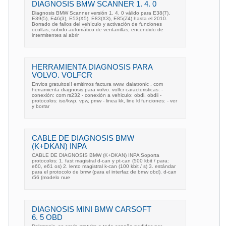
DIAGNOSIS BMW SCANNER 1. 4. 0
Diagnosis BMW Scanner versión 1. 4. 0 válido para E38(7),
E39(5), E46(3), E53(X5), E83(X3), E85(Z4) hasta el 2010.
Borrado de fallos del vehículo y activación de funciones
ocultas, subido automático de ventanillas, encendido de
intermitentes al abrir
HERRAMIENTA DIAGNOSIS PARA
VOLVO. VOLFCR
Envios gratuitos!! emitimos factura www. dalatronic . com
herramienta diagnosis para volvo. volfcr caracteristicas: -
conexión: com rs232 - conexión a vehiculo: obdi, obdii -
protocolos: iso/kwp, vpw, pmw - linea kk, line kl funciones: - ver
y borrar
CABLE DE DIAGNOSIS BMW
(K+DKAN) INPA
CABLE DE DIAGNOSIS BMW (K+DKAN) INPA Soporta
protocolos: 1. fast magistral d-can y pt-can (500 kbit / para:
e60, e61 os) 2. lento magistral k-can (100 kbit / s) 3. estándar
para el protocolo de bmw (para el interfaz de bmw obd). d-can
r56 (modelo nue
DIAGNOSIS MINI BMW CARSOFT
6. 5 OBD