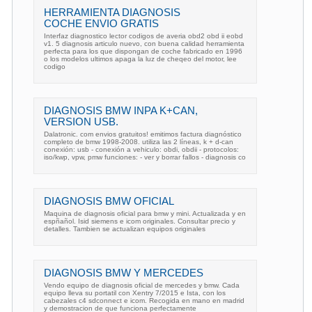
HERRAMIENTA DIAGNOSIS
COCHE ENVIO GRATIS
Interfaz diagnostico lector codigos de averia obd2 obd ii eobd
v1. 5 diagnosis articulo nuevo, con buena calidad herramienta
perfecta para los que dispongan de coche fabricado en 1996
o los modelos ultimos apaga la luz de cheqeo del motor, lee
codigo
DIAGNOSIS BMW INPA K+CAN,
VERSION USB.
Dalatronic. com envios gratuitos! emitimos factura diagnóstico
completo de bmw 1998-2008. utiliza las 2 líneas, k + d-can
conexión: usb - conexión a vehiculo: obdi, obdii - protocolos:
iso/kwp, vpw, pmw funciones: - ver y borrar fallos - diagnosis co
DIAGNOSIS BMW OFICIAL
Maquina de diagnosis oficial para bmw y mini. Actualizada y en
espñañol. Isid siemens e icom originales. Consultar precio y
detalles. Tambien se actualizan equipos originales
DIAGNOSIS BMW Y MERCEDES
Vendo equipo de diagnosis oficial de mercedes y bmw. Cada
equipo lleva su portatil con Xentry 7/2015 e Ista, con los
cabezales c4 sdconnect e icom. Recogida en mano en madrid
y demostracion de que funciona perfectamente