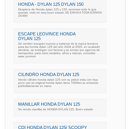
HONDA - DYLAN 125 DYLAN 150
Despiece de Honda dylan 125 y 150, tenemos todo lo que
querais, todo en muy buen estado SE ENVIA A TODA ESPAñA
24/48h
ESCAPE LEOVINCE HONDA
DYLAN 125
Se venden escapes nuevos a estrenar de la marca leovince
para las honda dylan 125 del año 2004 al 2005, en acabado
aluminio, se entregan con factura y se envian por agencia de
transportes, para otros modelos, años y marcas, consultar. . .
www. puntom
CILINDRO HONDA DYLAN 125
Vendo cilindro honda dylan 125 con su piston esta con muy
poco uso es original honda dylan tiene 7000km se entrarían
preferiblemente en mano
MANILLAR HONDA DYLAN 125
Se vende manillar de HONDA DYLAN 125. Buen estado
CDI HONDA DYLAN 125/ SCOOPY