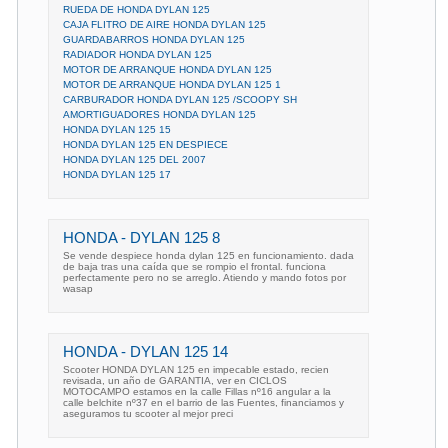
RUEDA DE HONDA DYLAN 125
CAJA FLITRO DE AIRE HONDA DYLAN 125
GUARDABARROS HONDA DYLAN 125
RADIADOR HONDA DYLAN 125
MOTOR DE ARRANQUE HONDA DYLAN 125
MOTOR DE ARRANQUE HONDA DYLAN 125 1
CARBURADOR HONDA DYLAN 125 /SCOOPY SH
AMORTIGUADORES HONDA DYLAN 125
HONDA DYLAN 125 15
HONDA DYLAN 125 EN DESPIECE
HONDA DYLAN 125 DEL 2007
HONDA DYLAN 125 17
HONDA - DYLAN 125 8
Se vende despiece honda dylan 125 en funcionamiento. dada
de baja tras una caída que se rompio el frontal. funciona
perfectamente pero no se arreglo. Atiendo y mando fotos por
wasap
HONDA - DYLAN 125 14
Scooter HONDA DYLAN 125 en impecable estado, recien
revisada, un año de GARANTIA, ver en CICLOS
MOTOCAMPO estamos en la calle Fillas nº16 angular a la
calle belchite nº37 en el barrio de las Fuentes, financiamos y
aseguramos tu scooter al mejor preci