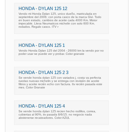
HONDA - DYLAN 125 12
Vendo mi Honda Dylan 125, unico dueño, matriculada en
septiembre del 2006; con porta casco de la marca Givi. Todo
en buen estado, cambios de aceite cada 4000 Km. Motor
impecable. Lleva Neumaticos michelin con solo 600 Km.
rodados. Regalo casco. ITV r
HONDA - DYLAN 125 1
Vendo Honda Dylan 125 del 2004 - 26000 km la vendo por no
poder usar se puede ver y probar. Color granate
HONDA - DYLAN 125 2 3
Se vende honda dylan 125 con variados j. costa va perfecta
ruedas nuevas michelin y se entrega con revisión de aceite
filtros y aceite recién echo con factura. Itv recién pasada este
mes. Color Granate
HONDA - DYLAN 125 4
Se vende honda dylan 125 recien hecho rodillos, correa,
cubiertas al 90%, itv pasada 8/6/15. no negocio nada
abstenerse recateadores. Color AZUL