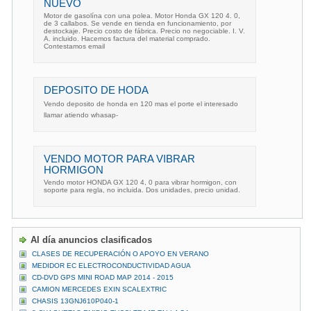
NUEVO
Motor de gasolína con una polea. Motor Honda GX 120 4. 0,
de 3 callabos. Se vende en tienda en funcionamiento, por
destockaje. Precio costo de fábrica. Precio no negociable. I. V.
A. incluido. Hacemos factura del material comprado.
Contestamos email
DEPOSITO DE HODA
Vendo deposito de honda en 120 mas el porte el interesado
llamar atiendo whasap-
VENDO MOTOR PARA VIBRAR
HORMIGON
Vendo motor HONDA GX 120 4, 0 para vibrar hormigon, con
soporte para regla, no incluida. Dos unidades, precio unidad.
Al día anuncios clasificados
CLASES DE RECUPERACIÓN O APOYO EN VERANO
MEDIDOR EC ELECTROCONDUCTIVIDAD AGUA
CD-DVD GPS MINI ROAD MAP 2014 - 2015
CAMION MERCEDES EXIN SCALEXTRIC
CHASIS 13GNJ610P040-1