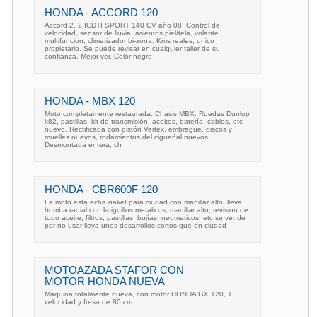
HONDA - ACCORD 120
Accord 2. 2 ICDTI SPORT 140 CV año 08. Control de
velocidad, sensor de lluvia, asientos piel/tela, volante
multifuncion, climatizador bi-zona. Kms reales, unico
propietario. Se puede revisar en cualquier taller de su
confianza. Mejor ver. Color negro
HONDA - MBX 120
Moto completamente restaurada. Chasis MBX. Ruedas Dunlop
k82, pastillas, kit de transmisión, aceites, batería, cables, etc
nuevo. Rectificada con pistón Vertex, embrague, discos y
muelles nuevos, rodamientos del cigueñal nuevos.
Desmontada entera, ch
HONDA - CBR600F 120
La moto esta echa naket para ciudad con manillar alto, lleva
bomba radial con latiguillos metalicos, manillar alto, revisión de
todo aceite, filtros, pastillas, bujías, neumaticos, etc se vende
por no usar lleva unos desarrollos cortos que en ciudad
MOTOAZADA STAFOR CON
MOTOR HONDA NUEVA
Maquina totalmente nueva, con motor HONDA GX 120, 1
velocidad y fresa de 80 cm