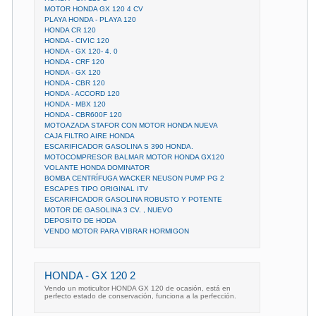
MOTOR HONDA GX 120 4 CV
PLAYA HONDA - PLAYA 120
HONDA CR 120
HONDA - CIVIC 120
HONDA - GX 120- 4. 0
HONDA - CRF 120
HONDA - GX 120
HONDA - CBR 120
HONDA - ACCORD 120
HONDA - MBX 120
HONDA - CBR600F 120
MOTOAZADA STAFOR CON MOTOR HONDA NUEVA
CAJA FILTRO AIRE HONDA
ESCARIFICADOR GASOLINA S 390 HONDA.
MOTOCOMPRESOR BALMAR MOTOR HONDA GX120
VOLANTE HONDA DOMINATOR
BOMBA CENTRÍFUGA WACKER NEUSON PUMP PG 2
ESCAPES TIPO ORIGINAL ITV
ESCARIFICADOR GASOLINA ROBUSTO Y POTENTE
MOTOR DE GASOLINA 3 CV. , NUEVO
DEPOSITO DE HODA
VENDO MOTOR PARA VIBRAR HORMIGON
HONDA - GX 120 2
Vendo un moticultor HONDA GX 120 de ocasión, está en
perfecto estado de conservación, funciona a la perfección.