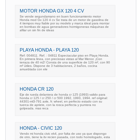
MOTOR HONDA GX 120 4 CV
Se vende segundamano en buen funcionamiento motor
Honda mod Gx 120 4 cv Se trata de un motor de gasolina de
4 tiempos muy fiable por su modelo y marca ideal para montar
en bombas de agua generadores hormigoneras máquinas de
afilar un sin fin de ideas
PLAYA HONDA - PLAYA 120
Ref: 004811. Ref. : 04811 Espectacular piso en Playa Honda.
En primera linea, con preciosas vistas al Mar Menor. ¡Con
terraza de 40 m2! Consta de una superficie de 120 m², con 90
m² útiles. Dispone de 3 habitaciones, 2 baños, cocina
amueblada con ele
HONDA CR 120
Eje de rueda delantera de honda cr 125 (1993) valido para
honda cr 125 / cr 250 / cr 500 1992, 1993, 1994. ref original:
44301-ml3-791 axle, fr. wheel, en perfecto estado con su
tuerca de apriete, con la rosca perfecta y puntera no
golpeada. mas reca
HONDA - CIVIC 120
Vendo mi honda civic ek4, por falta de uso ya que dispongo
de otro, tiene la itv recien pasada, con todo homologado, esta