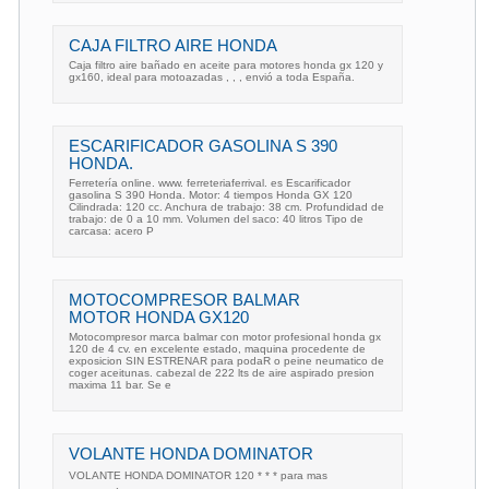
CAJA FILTRO AIRE HONDA
Caja filtro aire bañado en aceite para motores honda gx 120 y
gx160, ideal para motoazadas , , , envió a toda España.
ESCARIFICADOR GASOLINA S 390
HONDA.
Ferretería online. www. ferreteriaferrival. es Escarificador
gasolina S 390 Honda. Motor: 4 tiempos Honda GX 120
Cilindrada: 120 cc. Anchura de trabajo: 38 cm. Profundidad de
trabajo: de 0 a 10 mm. Volumen del saco: 40 litros Tipo de
carcasa: acero P
MOTOCOMPRESOR BALMAR
MOTOR HONDA GX120
Motocompresor marca balmar con motor profesional honda gx
120 de 4 cv. en excelente estado, maquina procedente de
exposicion SIN ESTRENAR para podaR o peine neumatico de
coger aceitunas. cabezal de 222 lts de aire aspirado presion
maxima 11 bar. Se e
VOLANTE HONDA DOMINATOR
VOLANTE HONDA DOMINATOR 120 * * * para mas