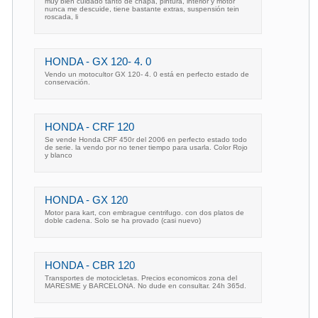
muy bien cuidado tanto de chapa, pintura, interior y motor
nunca me descuide, tiene bastante extras, suspensión tein
roscada, li
HONDA - GX 120- 4. 0
Vendo un motocultor GX 120- 4. 0 está en perfecto estado de
conservación.
HONDA - CRF 120
Se vende Honda CRF 450r del 2006 en perfecto estado todo
de serie. la vendo por no tener tiempo para usarla. Color Rojo
y blanco
HONDA - GX 120
Motor para kart, con embrague centrifugo. con dos platos de
doble cadena. Solo se ha provado (casi nuevo)
HONDA - CBR 120
Transportes de motocicletas. Precios economicos zona del
MARESME y BARCELONA. No dude en consultar. 24h 365d.