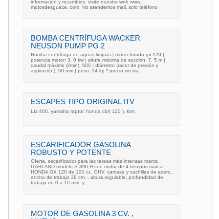
información y recambios, visite nuestra web www.
motosdesguace. com. No atendemos mail, solo teléfono
BOMBA CENTRÍFUGA WACKER
NEUSON PUMP PG 2
Bomba centrífuga de aguas limpias | motor honda gx 120 |
potencia motor: 3. 0 kw | altura máxima de succión: 7, 5 m |
caudal máximo (l/min): 600 | diámetro (racor de presión y
aspiración): 50 mm | peso: 24 kg * precio sin iva.
ESCAPES TIPO ORIGINAL ITV
Ltz 400. yamaha raptor. honda cbr( 120 ). ktm.
ESCARIFICADOR GASOLINA
ROBUSTO Y POTENTE
Oferta, escarificador para las tareas más intensas marca
GARLAND modelo S 390 H con motor de 4 tiempos marca
HONDA GX 120 de 120 cc. OHV, carcasa y cuchillas de acero,
ancho de trabajo 38 cm. , altura regulable, profundidad de
trabajo de 0 a 10 mm. y
MOTOR DE GASOLINA 3 CV. ,