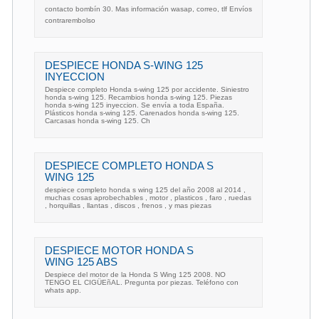
contacto bombín 30. Mas información wasap, correo, tlf Envíos
contrarembolso
DESPIECE HONDA S-WING 125
INYECCION
Despiece completo Honda s-wing 125 por accidente. Siniestro
honda s-wing 125. Recambios honda s-wing 125. Piezas
honda s-wing 125 inyeccion. Se envía a toda España.
Plásticos honda s-wing 125. Carenados honda s-wing 125.
Carcasas honda s-wing 125. Ch
DESPIECE COMPLETO HONDA S
WING 125
despiece completo honda s wing 125 del año 2008 al 2014 ,
muchas cosas aprobechables , motor , plasticos , faro , ruedas
, horquillas , llantas , discos , frenos , y mas piezas
DESPIECE MOTOR HONDA S
WING 125 ABS
Despiece del motor de la Honda S Wing 125 2008. NO
TENGO EL CIGÜEñAL. Pregunta por piezas. Teléfono con
whats app.