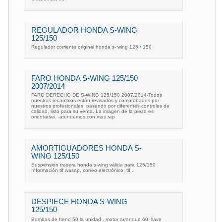
REGULADOR HONDA S-WING
125/150
Regulador corriente original honda s- wing 125 / 150
FARO HONDA S-WING 125/150
2007/2014
FARO DERECHO DE S-WING 125/150 2007/2014-Todos
nuestros recambios están revisados y comprobados por
nuestros profesionales, pasando por diferentes controles de
calidad, listo para su venta. La imagen de la pieza es
orientativa. -atendemos con mas rap
AMORTIGUADORES HONDA S-
WING 125/150
Suspensión trasera honda s-wing válida para 125/150 .
Información tlf wasap, correo electrónico, tlf .
DESPIECE HONDA S-WING
125/150
Bombas de freno 50 la unidad , motor arranque 60, llave