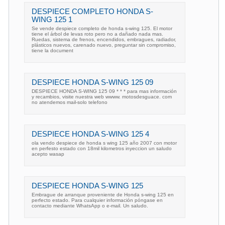
DESPIECE COMPLETO HONDA S-
WING 125 1
Se vende despiece completo de honda s-wing 125. El motor
tiene el árbol de levas roto pero no a dañado nada mas.
Ruedas, sistema de frenos, encendidos, embragues, radiador,
plásticos nuevos, carenado nuevo, preguntar sin compromiso,
tiene la document
DESPIECE HONDA S-WING 125 09
DESPIECE HONDA S-WING 125 09 * * * para mas información
y recambios, visite nuestra web wwww. motosdesguace. com
no atendemos mail-solo telefono
DESPIECE HONDA S-WING 125 4
ola vendo despiece de honda s wing 125 año 2007 con motor
en perfesto estado con 18mil kilometros inyeccion un saludo
acepto wasap
DESPIECE HONDA S-WING 125
Embrague de arranque proveniente de Honda s-wing 125 en
perfecto estado. Para cualquier información póngase en
contacto mediante WhatsApp o e-mail. Un saludo.