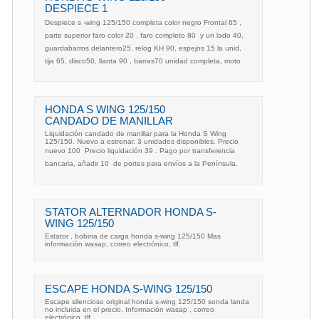
DESPIECE 1
Despiece s -wing 125/150 completa color negro Frontal 65 ,
parte superior faro color 20 , faro completo 80  y un lado 40,
guardabarros delantero25, relog KH 90, espejos 15 la unid,
tija 65, disco50, llanta 90 , barras70 unidad completa, moto
HONDA S WING 125/150
CANDADO DE MANILLAR
Liquidación candado de manillar para la Honda S Wing
125/150. Nuevo a estrenar. 3 unidades disponibles. Precio
nuevo 100  Precio liquidación 39 . Pago por transferencia
bancaria, añadir 10  de portes para envíos a la Península.
STATOR ALTERNADOR HONDA S-
WING 125/150
Estator , bobina de carga honda s-wing 125/150 Mas
información wasap, correo electrónico, tlf.
ESCAPE HONDA S-WING 125/150
Escape silencioso original honda s-wing 125/150 sonda landa
no incluida en el precio. Información wasap , correo
electrónico, tlf.