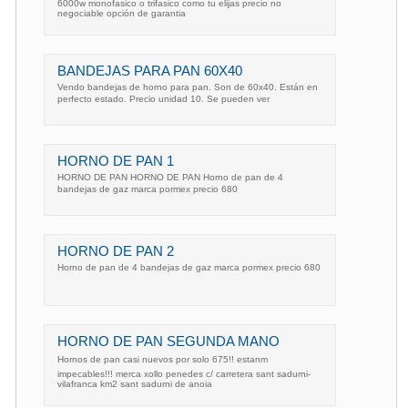
6000w monofasico o trifasico como tu elijas precio no
negociable opción de garantia
BANDEJAS PARA PAN 60X40
Vendo bandejas de horno para pan. Son de 60x40. Están en
perfecto estado. Precio unidad 10. Se pueden ver
HORNO DE PAN 1
HORNO DE PAN HORNO DE PAN Horno de pan de 4
bandejas de gaz marca pormex precio 680 
HORNO DE PAN 2
Horno de pan de 4 bandejas de gaz marca pormex precio 680
HORNO DE PAN SEGUNDA MANO
Hornos de pan casi nuevos por solo 675!! estanm
impecables!!! merca xollo penedes c/ carretera sant sadurni-
vilafranca km2 sant sadurni de anoia