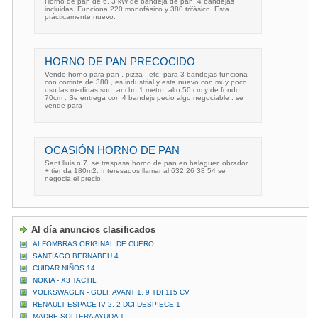
Horno de pan de 6, 3 kW de bandeja de pan. 4 bandejas
incluidas. Funciona 220 monofásico y 380 trifásico. Esta
prácticamente nuevo.
HORNO DE PAN PRECOCIDO
Vendo horno para pan , pizza , etc. para 3 bandejas funciona
con corrinte de 380 , es industrial y esta nuevo con muy poco
uso las medidas son: ancho 1 metro, alto 50 cm y de fondo
70cm . Se entrega con 4 bandejs pecio algo negociable . se
vende para
OCASIÓN HORNO DE PAN
Sant lluis n 7. se traspasa horno de pan en balaguer, obrador
+ tienda 180m2. Interesados llamar al ‪632 26 38 54‬ se
negocia el precio.
Al día anuncios clasificados
ALFOMBRAS ORIGINAL DE CUERO
SANTIAGO BERNABEU 4
CUIDAR NIÑOS 14
NOKIA - X3 TACTIL
VOLKSWAGEN - GOLF AVANT 1. 9 TDI 115 CV
RENAULT ESPACE IV 2. 2 DCI DESPIECE 1
MADRE SOLTERA AYUDA 1