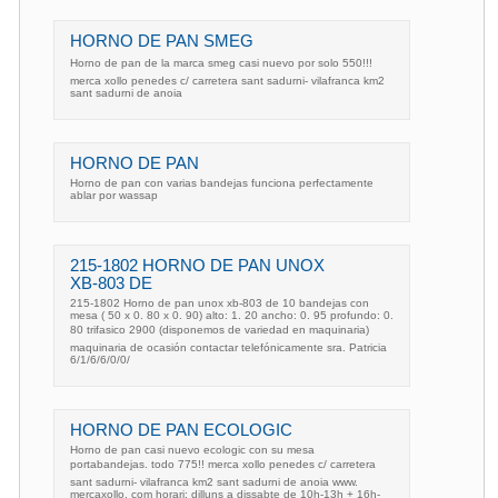
HORNO DE PAN SMEG
Horno de pan de la marca smeg casi nuevo por solo 550!!!
merca xollo penedes c/ carretera sant sadurni- vilafranca km2
sant sadurni de anoia
HORNO DE PAN
Horno de pan con varias bandejas funciona perfectamente
ablar por wassap
215-1802 HORNO DE PAN UNOX
XB-803 DE
215-1802 Horno de pan unox xb-803 de 10 bandejas con
mesa ( 50 x 0. 80 x 0. 90) alto: 1. 20 ancho: 0. 95 profundo: 0.
80 trifasico 2900 (disponemos de variedad en maquinaria)
maquinaria de ocasión contactar telefónicamente sra. Patricia
6/1/6/6/0/0/
HORNO DE PAN ECOLOGIC
Horno de pan casi nuevo ecologic con su mesa
portabandejas. todo 775!! merca xollo penedes c/ carretera
sant sadurni- vilafranca km2 sant sadurni de anoia www.
mercaxollo. com horari: dilluns a dissabte de 10h-13h + 16h-