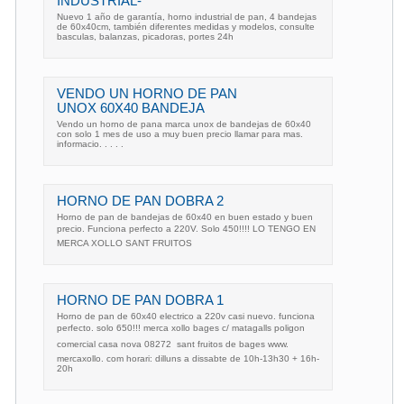
INDUSTRIAL-
Nuevo 1 año de garantía, horno industrial de pan, 4 bandejas
de 60x40cm, también diferentes medidas y modelos, consulte
basculas, balanzas, picadoras, portes 24h
VENDO UN HORNO DE PAN
UNOX 60X40 BANDEJA
Vendo un horno de pana marca unox de bandejas de 60x40
con solo 1 mes de uso a muy buen precio llamar para mas.
informacio. . . . .
HORNO DE PAN DOBRA 2
Horno de pan de bandejas de 60x40 en buen estado y buen
precio. Funciona perfecto a 220V. Solo 450!!!! LO TENGO EN
MERCA XOLLO SANT FRUITOS
HORNO DE PAN DOBRA 1
Horno de pan de 60x40 electrico a 220v casi nuevo. funciona
perfecto. solo 650!!! merca xollo bages c/ matagalls poligon
comercial casa nova 08272  sant fruitos de bages www.
mercaxollo. com horari: dilluns a dissabte de 10h-13h30 + 16h-
20h