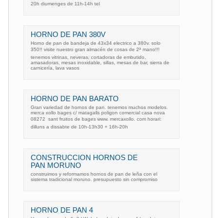
20h diumenges de 11h-14h tel
HORNO DE PAN 380V
Horno de pan de bandeja de 43x34 electrico a 380v. solo
350!! visite nuestro gran almacén de cosas de 2ª mano!!!
tenemos vitrinas, neveras, cortadoras de embutido,
amasadoras, mesas inoxidable, sillas, mesas de bar, sierra de
carnicería, lava vasos
HORNO DE PAN BARATO
Gran variedad de hornos de pan. tenemos muchos modelos.
merca xollo bages c/ matagalls poligon comercial casa nova
08272  sant fruitos de bages www. mercaxollo. com horari:
dilluns a dissabte de 10h-13h30 + 16h-20h
CONSTRUCCION HORNOS DE
PAN MORUNO
construimos y reformamos hornos de pan de leña con el
sistema tradicional moruno. presupuesto sin compromiso
HORNO DE PAN 4