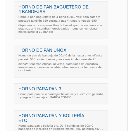
HORNO DE PAN BAGUETERO DE
4 BANDEJAS
Horno d pan baguettero de 4 band 60x40 vale para carne y
pescado también 750-cocina a gas 4 fuego c mueble 650-
disponemos d campanas filtronic homologado -campanas con
sistemas anti incendios homologadas- horno convencional
marca lainox d 10 bandej
HORNO DE PAN UNOX
Horno de pan de bandeja de 60x40 de la marca unox trifasico
por solo 500. visite nuestro gran almacén de cosas de 2ª
mano!!! tenemos vitrinas, neveras, cortadoras de embutido,
amasadoras, mesas inoxidable, sillas, mesas de bar, sierra de
carnicería,
HORNO PARA PAN 3
Horno para pan de 4 bandejas 60x40 muy nuevo con garantia
. y regalo 4 bandejas . MARCA ESMEG
HORNO PARA PAN Y BOLLERÍA
ETC
Horno para pan y bollería etc. De 4 bandejas de 60x40
bandejas no incluidas en el precio marca RMG potencia 6kv . .