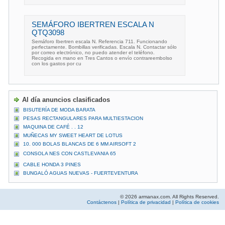
SEMÁFORO IBERTREN ESCALA N
QTQ3098
Semáforo Ibertren escala N. Referencia 711. Funcionando
perfectamente. Bombillas verificadas. Escala N. Contactar sólo
por correo electrónico, no puedo atender el teléfono.
Recogida en mano en Tres Cantos o envío contrareembolso
con los gastos por cu
Al día anuncios clasificados
BISUTERÍA DE MODA BARATA
PESAS RECTANGULARES PARA MULTIESTACION
MAQUINA DE CAFÉ . . 12
MUÑECAS MY SWEET HEART DE LOTUS
10. 000 BOLAS BLANCAS DE 6 MM AIRSOFT 2
CONSOLA NES CON CASTLEVANIA 65
CABLE HONDA 3 PINES
BUNGALÓ AGUAS NUEVAS - FUERTEVENTURA
© 2026 armanax.com. All Rights Reserved.
Contáctenos
|
Política de privacidad
|
Política de cookies