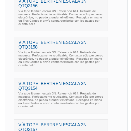
VÍA TOPE IBERTREN ESCALA 3N
QTQ3156
Vía tope Ibertren escala 3N. Referencia 614. Retirada de
maqueta. Perfectamente reutilizable. Contactar sólo por correo
electrónico, no puedo atender el teléfono. Recogida en mano
en Tres Cantos o envío contrareembolso con los gastos por
cuenta del c
VÍA TOPE IBERTREN ESCALA 3N
QTQ3158
Vía tope Ibertren escala 3N. Referencia 614. Retirada de
maqueta. Perfectamente reutilizable. Contactar sólo por correo
electrónico, no puedo atender el teléfono. Recogida en mano
en Tres Cantos o envío contrareembolso con los gastos por
cuenta del c
VÍA TOPE IBERTREN ESCALA 3N
QTQ3154
Vía tope Ibertren escala 3N. Referencia 614. Retirada de
maqueta. Perfectamente reutilizable. Contactar sólo por correo
electrónico, no puedo atender el teléfono. Recogida en mano
en Tres Cantos o envío contrareembolso con los gastos por
cuenta del c
VÍA TOPE IBERTREN ESCALA 3N
QTQ3157