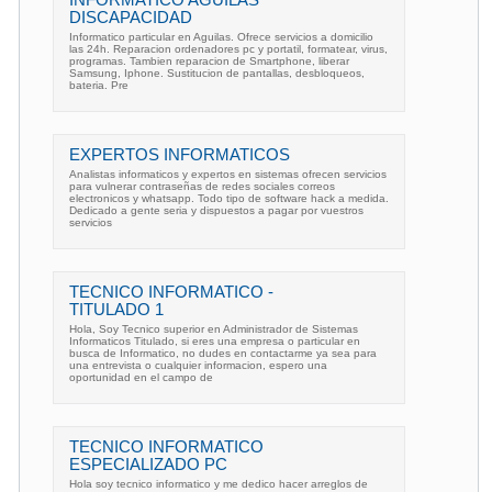
DISCAPACIDAD
Informatico particular en Aguilas. Ofrece servicios a domicilio
las 24h. Reparacion ordenadores pc y portatil, formatear, virus,
programas. Tambien reparacion de Smartphone, liberar
Samsung, Iphone. Sustitucion de pantallas, desbloqueos,
bateria. Pre
EXPERTOS INFORMATICOS
Analistas informaticos y expertos en sistemas ofrecen servicios
para vulnerar contraseñas de redes sociales correos
electronicos y whatsapp. Todo tipo de software hack a medida.
Dedicado a gente seria y dispuestos a pagar por vuestros
servicios
TECNICO INFORMATICO -
TITULADO 1
Hola, Soy Tecnico superior en Administrador de Sistemas
Informaticos Titulado, si eres una empresa o particular en
busca de Informatico, no dudes en contactarme ya sea para
una entrevista o cualquier informacion, espero una
oportunidad en el campo de
TECNICO INFORMATICO
ESPECIALIZADO PC
Hola soy tecnico informatico y me dedico hacer arreglos de