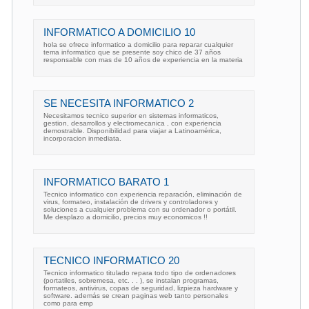
INFORMATICO A DOMICILIO 10
hola se ofrece informatico a domicilio para reparar cualquier
tema informatico que se presente soy chico de 37 años
responsable con mas de 10 años de experiencia en la materia
SE NECESITA INFORMATICO 2
Necesitamos tecnico superior en sistemas informaticos,
gestion, desarrollos y electromecanica , con experiencia
demostrable. Disponibilidad para viajar a Latinoamérica,
incorporacion inmediata.
INFORMATICO BARATO 1
Tecnico informatico con experiencia reparación, eliminación de
virus, formateo, instalación de drivers y controladores y
soluciones a cualquier problema con su ordenador o portátil.
Me desplazo a domicilio, precios muy economicos !!
TECNICO INFORMATICO 20
Tecnico informatico titulado repara todo tipo de ordenadores
(portatiles, sobremesa, etc. . . ), se instalan programas,
formateos, antivirus, copas de seguridad, lizpieza hardware y
software. además se crean paginas web tanto personales
como para emp