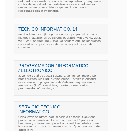
ordenadores formateos con sistemas operativos y programas
copias de seguridad mantenimientos de ordenadores en
empresas. tengo muchisima experiencia en todo lo
relacionado con la informatica
TÉCNICO INFORMATICO, 14
tecnico informatico jb, reparaciones de pc, portatil, tablet y
moviles instalaciones de sistema operativo windows xp, vista,
wd7, wd8, android, linux, mac, antivirus y todo los programas,
esenciales recuperaciones de archivos y soluciones de
conexion
PROGRAMADOR / INFORMATICO
/ ELECTRONICO
Joven de 20 años busca trabajo, a tiempo completo o por
horas sueltas, sin ningun compromiso. Tecnico informatico,
diseñador web, programador de Arduino, programador de
automatas (PLC), electricista, diseñador electronico,
programador informatico, di
SERVICIO TECNICO
INFORMATICO
Chico joven se ofrece para servicio a domicilio. Soluciono
problemas informaticos: Formateo equipos, Reparacion de
hardware y sofware, recuperacion de archivos, eliminar virus,
instalacion de aparatos electronicos etc. Aparte de eso hablo
euskera y i