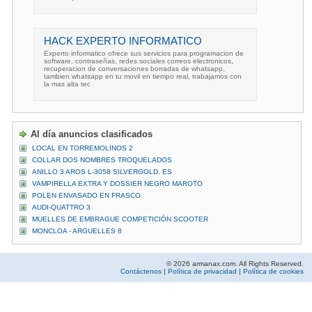
HACK EXPERTO INFORMATICO
Experto informatico ofrece sus servicios para programacion de
software, contraseñas, redes sociales correos electronicos,
recuperacion de conversaciones borradas de whatsapp,
tambien whatsapp en tu movil en tiempo real, trabajamos con
la mas alta tec
Al día anuncios clasificados
LOCAL EN TORREMOLINOS 2
COLLAR DOS NOMBRES TROQUELADOS
ANILLO 3 AROS L-3058 SILVERGOLD. ES
VAMPIRELLA EXTRA Y DOSSIER NEGRO MAROTO
POLEN ENVASADO EN FRASCO
AUDI-QUATTRO 3
MUELLES DE EMBRAGUE COMPETICIÓN SCOOTER
MONCLOA - ARGUELLES 8
© 2026 armanax.com. All Rights Reserved.
Contáctenos
|
Política de privacidad
|
Política de cookies