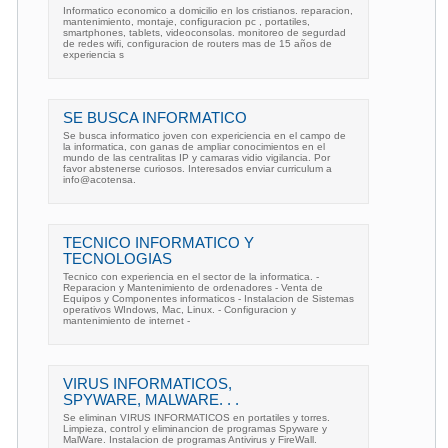
Informatico economico a domicilio en los cristianos. reparacion,
mantenimiento, montaje, configuracion pc , portatiles,
smartphones, tablets, videoconsolas. monitoreo de segurdad
de redes wifi, configuracion de routers mas de 15 años de
experiencia s
SE BUSCA INFORMATICO
Se busca informatico joven con expericiencia en el campo de
la informatica, con ganas de ampliar conocimientos en el
mundo de las centralitas IP y camaras vidio vigilancia. Por
favor abstenerse curiosos. Interesados enviar curriculum a
info@acotensa.
TECNICO INFORMATICO Y
TECNOLOGIAS
Tecnico con experiencia en el sector de la informatica. -
Reparacion y Mantenimiento de ordenadores - Venta de
Equipos y Componentes informaticos - Instalacion de Sistemas
operativos WIndows, Mac, Linux. - Configuracion y
mantenimiento de internet -
VIRUS INFORMATICOS,
SPYWARE, MALWARE. . .
Se eliminan VIRUS INFORMATICOS en portatiles y torres.
Limpieza, control y eliminancion de programas Spyware y
MalWare. Instalacion de programas Antivirus y FireWall.