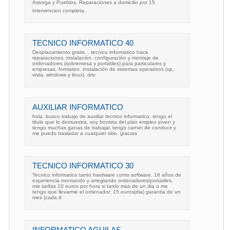
Astorga y Pueblos. Reparaciones a domicilio por 15
intervencion completa.
TECNICO INFORMATICO 40
Desplazamiento gratis. . tecnico informatico hace
reparaciones, instalación, configuración y montaje de
ordenadores (sobremesa y portátiles) para particulares y
empresas. formateo. instalación de sistemas operativos (xp,
vista, windows y linux). driv
AUXILIAR INFORMATICO
hola, busco trabajo de auxiliar tecnico informatico, tengo el
titulo que lo demuestra, soy bonista del plan empleo joven y
tengo muchas ganas de trabajar, tengo carnet de conducir y
me puedo trasladar a cualquier sitio. gracias
TECNICO INFORMATICO 30
Tecnico informatico tanto hardware como software. 16 años de
experiencia montando y arreglando ordenadores/portatiles.
mis tarifas 10 euros por hora si tardo mas de un dia o me
tengo que llevarme el ordenador: 15 euros(dia) garantia de un
mes (cada d
INFORMATICO AGUILAS