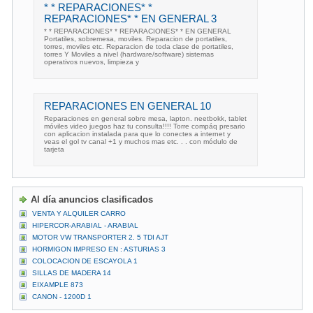
* * REPARACIONES* *
REPARACIONES* * EN GENERAL 3
* * REPARACIONES* * REPARACIONES* * EN GENERAL
Portatiles, sobremesa, moviles. Reparacion de portatiles,
torres, moviles etc. Reparacion de toda clase de portatiles,
torres Y Moviles a nivel (hardware/software) sistemas
operativos nuevos, limpieza y
REPARACIONES EN GENERAL 10
Reparaciones en general sobre mesa, lapton. neetbokk, tablet
móviles video juegos haz tu consulta!!!! Torre compáq presario
con aplicacion instalada para que lo conectes a internet y
veas el gol tv canal +1 y muchos mas etc. . . con módulo de
tarjeta
Al día anuncios clasificados
VENTA Y ALQUILER CARRO
HIPERCOR-ARABIAL - ARABIAL
MOTOR VW TRANSPORTER 2. 5 TDI AJT
HORMIGON IMPRESO EN : ASTURIAS 3
COLOCACION DE ESCAYOLA 1
SILLAS DE MADERA 14
EIXAMPLE 873
CANON - 1200D 1