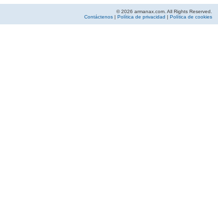
© 2026 armanax.com. All Rights Reserved.
Contáctenos
|
Política de privacidad
|
Política de cookies