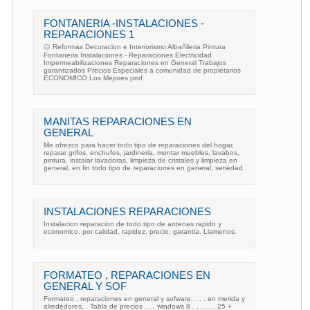
FONTANERIA -INSTALACIONES -
REPARACIONES 1
۞ Reformas Decoracion e Interiorismo Albañileria Pintura
Fontaneria Instalaciones - Reparaciones Electricidad
Impermeabilizaciones Reparaciones en General Trabajos
garantizados Precios Especiales a comunidad de propietarios
ECONOMICO Los Mejores prof
MANITAS REPARACIONES EN
GENERAL
Me ofrezco para hacer todo tipo de reparaciones del hogar,
reparar grifos, enchufes, jardineria, montar muebles, lavabos,
pintura, instalar lavadoras, limpieza de cristales y limpieza en
general, en fin todo tipo de reparaciones en general, seriedad
INSTALACIONES REPARACIONES
Instalacion reparacion de todo tipo de antenas rapido y
economico. por calidad, rapidez, precio, garantia. Llamenos.
FORMATEO , REPARACIONES EN
GENERAL Y SOF
Formateo , reparaciones en general y sofware. . . . en merida y
alrededores. . Tabla de precios . . . windows 8 . . . . . . 25 +