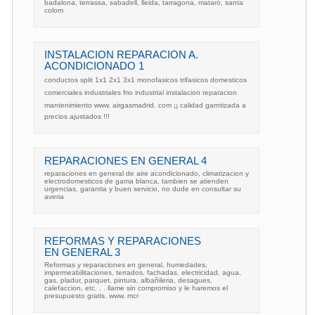
badalona, terrassa, sabadell, lleida, tarragona, mataró, santa
colom
INSTALACION REPARACION A.
ACONDICIONADO 1
conductos split 1x1 2x1 3x1 monofasicos trifasicos domesticos
comerciales industriales frio industrial instalacion reparacion
mantenimiento www. airgasmadrid. com ¡¡ calidad garntizada a
precios ajustados !!!
REPARACIONES EN GENERAL 4
reparaciones en general de aire acondicionado, climatizacion y
electrodomesticos de gama blanca, tambien se atienden
urgencias, garantia y buen servicio, no dude en consultar su
averia
REFORMAS Y REPARACIONES
EN GENERAL 3
Reformas y reparaciones en general, humedades,
impermeabilitaciones, terrados, fachadas, electricidad, agua,
gas, pladur, parquet, pintura, albañileria, desagues,
calefaccion, etc. . . llame sin compromiso y le haremos el
presupuesto gratis. www. mcr