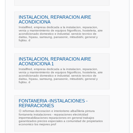
INSTALACION, REPARACION AIRE
ACONDICIONA
Installfred, empresa dedicada a la instalacion, reparacion,
venta y mantenimiento de equipos frigorificos, hosteleria, aire
acondicionado domestico e industrial. servicio tecnico de
daitsu, hiyasu, samsung, panasonic, mitsubishi, general y
fujitsu. d
INSTALACION, REPARACION AIRE
ACONDICIONA 1
Installfred, empresa dedicada a la instalacion, reparacion,
venta y mantenimiento de equipos frigorificos, hosteleria, aire
acondicionado domestico e industrial. servicio tecnico de
daitsu, hiyasu, samsung, panasonic, mitsubishi, general y
fujitsu. d
FONTANERIA -INSTALACIONES -
REPARACIONES
۞ reformas decoracion e interiorismo albañileria pintura
fontaneria instalaciones - reparaciones electricidad
impermeabilizaciones reparaciones en general trabajos
garantizados precios especiales a comunidad de propietarios
economico los mejores prof