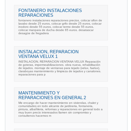
FONTANERO INSTALACIONES
REPARACIONES
fontanero instalaciones reparaciones precios, colocar sifon de
lavabo desde 25 euros, colocar grifo desde 25 euros, colocar
inodoro desde 55 euros, colocar termo desde 55 euros,
colocar manpara de ducha desde 65 euros. desatascar
desagüe de fregadera
INSTALACION, REPARACION
VENTANA VELUX 1
INSTALACION, REPARACION VENTANA VELUX Reparación
de goteras, impermeabilizaciones. obra nueva, rehabilitación
de tejados. montaje de ventanas para tejado (velux, faelux),
claraboyas mantenimiento y limpieza de tejados y canalones.
reparaciones para p
MANTENIMIENTO Y
REPARACIONES EN GENERAL 2
Me encargo de hacer mantenimiento en viviendas, chalet y
comunidades en todo alicante de jardineria, fontaneria,
pintura, albañileria, reformas y reparaciones en general todo a
muy buen precio interesados llamen sin compromiso y
consultenos hacemos m