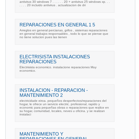
antivirus 30 windows 7 . . . . . . 20 + antivirus 25 windows xp. . .
. . . . 20 incluido antivirus . actualizacion de dri
REPARACIONES EN GENERAL 1 5
Arreglos en general percianas, grifos , sisternas reparaciones
en general trabajos responsables , todo lo que se piense que
no tiene solucion pues las tienen
ELECTRISISTA INSTALACIONES
REPARACIONES
Electrisista economico. instalacione reparaciones Muy
economico.
INSTALACION - REPARACION -
MANTENIMIENTO 2
electricidade eiroa. pequeños desperfectos/reparaciones del
hogar, le ofrece un servicio electric. profesional, rapido y
economic para pequeñas obras o reparaciones que realice en
su hogar, comunidad, locales, neves u oficina. y se realizan
instalaci
MANTENIMIENTO Y