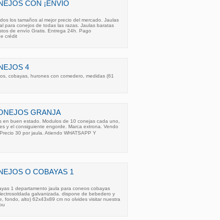
NEJOS CON ¡ENVÍO
dos los tamaños al mejor precio del mercado. Jaulas
al para conejos de todas las razas. Jaulas baratas
tos de envío Gratis. Entrega 24h. Pago
e crédit
NEJOS 4
jos, cobayas, hurones con comedero, medidas (61
CONEJOS GRANJA
s en buen estado. Modulos de 10 conejas cada uno,
s y el consiguiente engorde. Marca extrona. Vendo
 Precio 30 por jaula. Atiendo WHATSAPP Y
NEJOS O COBAYAS 1
ayas 1 departamento jaula para coneos cobayas
electrosoldada galvanizada. dispone de bebedero y
, fondo, alto) 62x43x89 cm no olvides visitar nuestra
pu