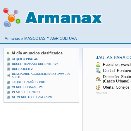
Armanax
»
MASCOTAS Y AGRICULTURA
Al día anuncios clasificados
JAULAS PARA C
ALQUILO PISO 46
BUSCO TRABAJO URGENTE 126
Publisher: www.
BULLDOCER 2
Ciudad: Ponteve
BOMBA AIRE ACONDICIONADO BMW E39
Dirección: Sout
530 D
(Casco Urbano) 
TAQUILLON AÑOS 1900
Oferta: Conejos
VENDO COBAYAS. 25
PLATO DE CENTRO
Anuncio
SE VENDE O SE CAMBIA 289