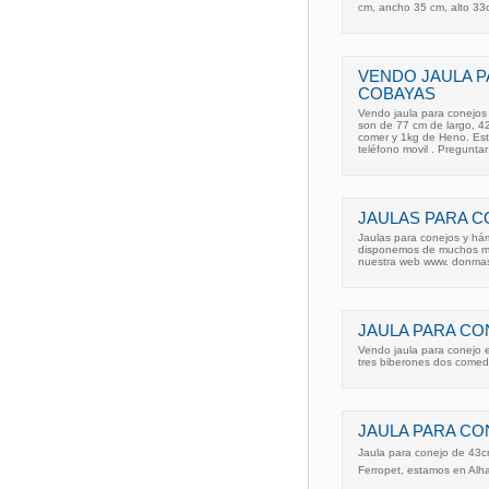
cm, ancho 35 cm, alto 33
VENDO JAULA P
COBAYAS
Vendo jaula para conejos
son de 77 cm de largo, 42
comer y 1kg de Heno. Est
teléfono movil . Pregunta
JAULAS PARA 
Jaulas para conejos y hám
disponemos de muchos mo
nuestra web www. donmas
JAULA PARA CO
Vendo jaula para conejo 
tres biberones dos comed
JAULA PARA CO
Jaula para conejo de 43cm
Ferropet, estamos en Alhaur