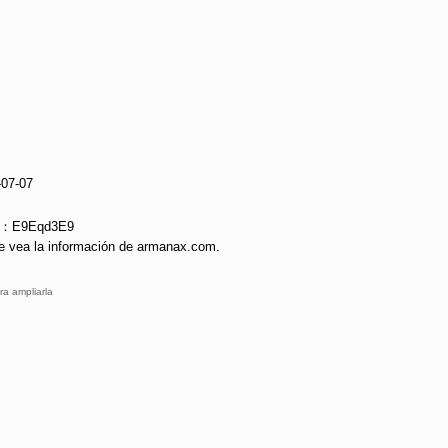
-07-07
ie：E9Eqd3E9
e vea la información de armanax.com.
ra ampliarla