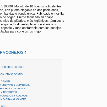
70106001 Módulo de 10 huecos polivalentes
de, con puerta plegable en dos posiciones,
 en bandas o banda única. Fabricado en varilla
o de origen. Frente fabricado en chapa
es nido de plástico: más higiénicos, térmicos y
a engorde totalmente plano con el máximo
 espacio y más confortable para los conejos,
Jaulas para conejos los mejor
ARA CONEJOS 4
 PERDICES LIEBRES
2
ON ¡ENVÍO GRATIS!
4
 GRANJA
O COBAYAS 1 DEPARTAME
HINCHILLA O COBAYA.
S Y ROEDORES
A CONEJOS Y COBAYAS
EN O GRAXAL CAMBRE
6
 TOY 1