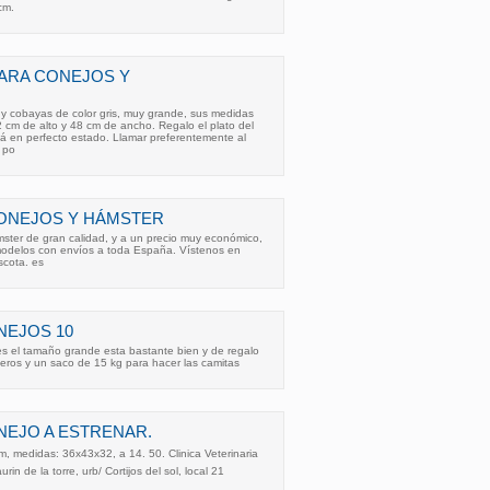
cm.
ARA CONEJOS Y
 y cobayas de color gris, muy grande, sus medidas
 cm de alto y 48 cm de ancho. Regalo el plato del
á en perfecto estado. Llamar preferentemente al
r po
CONEJOS Y HÁMSTER
ster de gran calidad, y a un precio muy económico,
delos con envíos a toda España. Vístenos en
cota. es
NEJOS 10
es el tamaño grande esta bastante bien y de regalo
eros y un saco de 15 kg para hacer las camitas
NEJO A ESTRENAR.
, medidas: 36x43x32, a 14. 50. Clinica Veterinaria
in de la torre, urb/ Cortijos del sol, local 21