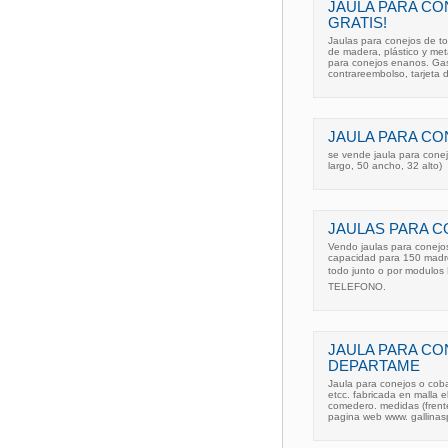
JAULA PARA CO
GRATIS!
Jaulas para conejos de to
de madera, plástico y met
para conejos enanos. Gas
contrareembolso, tarjeta d
JAULA PARA CO
se vende jaula para cone
largo, 50 ancho, 32 alto)
JAULAS PARA 
Vendo jaulas para conejo
capacidad para 150 madre
todo junto o por modulos
TELEFONO.
JAULA PARA CO
DEPARTAME
Jaula para conejos o cob
etcc. fabricada en malla 
comedero. medidas (frente
pagina web www. gallinas