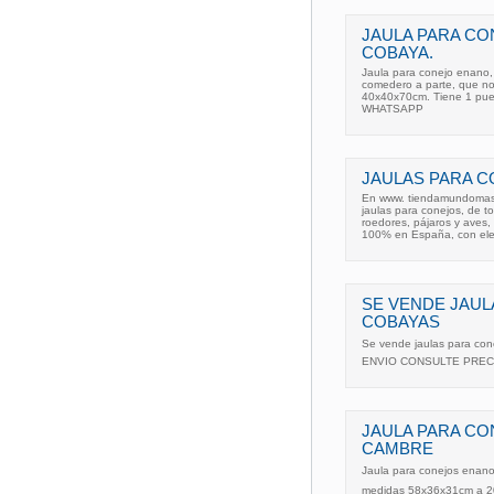
JAULA PARA CO
COBAYA.
Jaula para conejo enano, 
comedero a parte, que no
40x40x70cm. Tiene 1 puert
WHATSAPP
JAULAS PARA 
En www. tiendamundomasco
jaulas para conejos, de t
roedores, pájaros y aves, 
100% en España, con el
SE VENDE JAUL
COBAYAS
Se vende jaulas para co
ENVIO CONSULTE PREC
JAULA PARA CO
CAMBRE
Jaula para conejos enano
medidas 58x36x31cm a 20.