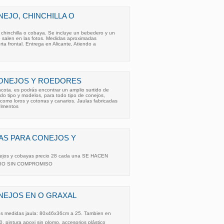
NEJO, CHINCHILLA O
chinchilla o cobaya. Se incluye un bebedero y un
 salen en las fotos. Medidas aproximadas
a frontal. Entrega en Alicante, Atiendo a
CONEJOS Y ROEDORES
ta. es podrás encontrar un amplio surtido de
odo tipo y modelos, para todo tipo de conejos,
como loros y cotorras y canarios. Jaulas fabricadas
elmentos
AS PARA CONEJOS Y
nejos y cobayas precio 28 cada una SE HACEN
IO SIN COMPROMISO
NEJOS EN O GRAXAL
s medidas jaula: 80x46x36cm a 25. Tambien en
 pintura apoxi sin plomo. accesorios plástico