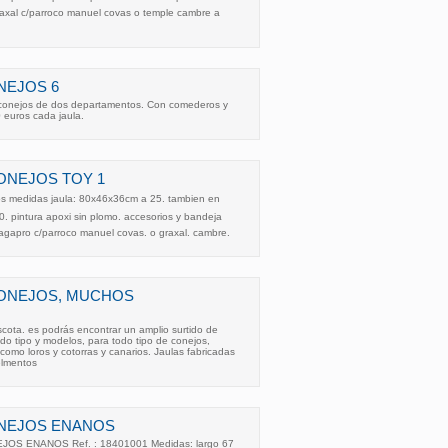
raxal c/parroco manuel covas o temple cambre a
NEJOS 6
 conejos de dos departamentos. Con comederos y
0 euros cada jaula.
ONEJOS TOY 1
s medidas jaula: 80x46x36cm a 25. tambien en
. pintura apoxi sin plomo. accesorios y bandeja
n agapro c/parroco manuel covas. o graxal. cambre.
CONEJOS, MUCHOS
ta. es podrás encontrar un amplio surtido de
odo tipo y modelos, para todo tipo de conejos,
como loros y cotorras y canarios. Jaulas fabricadas
elmentos
ONEJOS ENANOS
OS ENANOS Ref. : 18401001 Medidas: largo 67