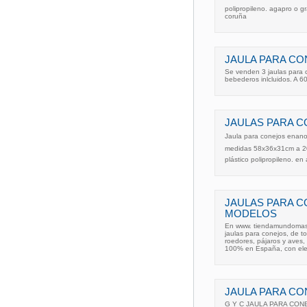
polipropileno. agapro o g
coruña
JAULA PARA CO
Se venden 3 jaulas para
bebederos inlcluidos. A 6
JAULAS PARA C
Jaula para conejos enano
medidas 58x36x31cm a 20
plástico polipropileno. e
JAULAS PARA 
MODELOS
En www. tiendamundomasco
jaulas para conejos, de t
roedores, pájaros y aves, 
100% en España, con el
JAULA PARA C
G Y C JAULA PARA CONEJ