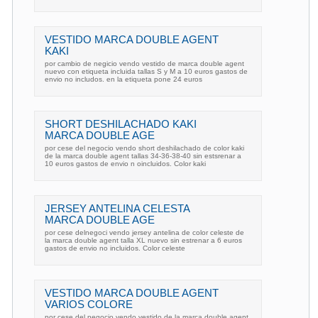
VESTIDO MARCA DOUBLE AGENT
KAKI
por cambio de negicio vendo vestido de marca double agent
nuevo con etiqueta incluida tallas S y M a 10 euros gastos de
envio no includos. en la etiqueta pone 24 euros
SHORT DESHILACHADO KAKI
MARCA DOUBLE AGE
por cese del negocio vendo short deshilachado de color kaki
de la marca double agent tallas 34-36-38-40 sin estsrenar a
10 euros gastos de envio n oincluidos. Color kaki
JERSEY ANTELINA CELESTA
MARCA DOUBLE AGE
por cese delnegoci vendo jersey antelina de color celeste de
la marca double agent talla XL nuevo sin estrenar a 6 euros
gastos de envio no incluidos. Color celeste
VESTIDO MARCA DOUBLE AGENT
VARIOS COLORE
por cese del negocio vendo vestido de la marca double agent