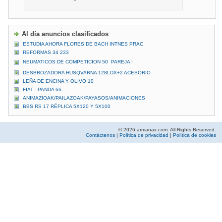
Al día anuncios clasificados
ESTUDIA AHORA FLORES DE BACH INTNES PRAC
REFORMAS 34 233
NEUMATICOS DE COMPETICION 50  PAREJA !
DESBROZADORA HUSQVARNA 128LDX+2 ACESORIO
LEÑA DE ENCINA Y OLIVO 10
FIAT - PANDA 66
ANIMAZIOAK/PAILAZOAK/PAYASOS/ANIMACIONES
BBS RS 17 RÉPLICA 5X120 Y 5X100
© 2026 armanax.com. All Rights Reserved.
Contáctenos
|
Política de privacidad
|
Política de cookies