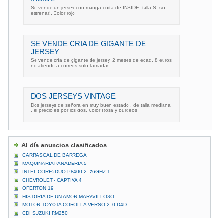
Se vende un jersey con manga corta de INSIDE, talla S, sin
estrenar!. Color rojo
SE VENDE CRIA DE GIGANTE DE
JERSEY
Se vende cría de gigante de jersey, 2 meses de edad. 8 euros
no atiendo a correos solo llamadas
DOS JERSEYS VINTAGE
Dos jerseys de señora en muy buen estado , de talla mediana
, el precio es por los dos. Color Rosa y burdeos
Al día anuncios clasificados
CARRASCAL DE BARREGA
MAQUINARIA PANADERIA 5
INTEL CORE2DUO P8400 2. 26GHZ 1
CHEVROLET - CAPTIVA 4
OFERTON 19
HISTORIA DE UN AMOR MARAVILLOSO
MOTOR TOYOTA COROLLA VERSO 2, 0 D4D
CDI SUZUKI RM250