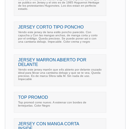
se publico en Jersey y el otro es de 1985 Huguenot Heritage
de los protestantes Hugonotes. Los dos estan en perfecto
estado.
JERSEY CORTO TIPO PONCHO
Vendo este jersey de lana estilo poncho parecido. Con
capucha y Con las mangas anchas, de manga corta y corto
por el ombligo. Queda precioso. Se puede poner asi o con
una camiseta debajo. Impecable. Color crema y negro
JERSEY MARRON ABIERTO POR
DELANTE
Vendo este jersey marrón que e4s abierto por delante cruzado
ideal para llevar una camiseta debajo y que se te vea. Queda
precioso. Es de marca Sfera talla M. Sin nada de uso.
Impecable
TOP PROMOD
Top promod como nuevo. A estrenar con bordes de
lentejuelas. Color Negro
JERSEY CON MANGA CORTA
INSIDE