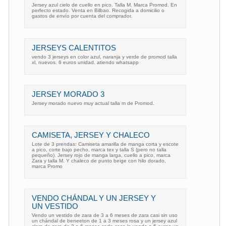
Jersey azul cielo de cuello en pico. Talla M. Marca Promod. En
perfecto estado. Venta en Bilbao. Recogida a domicilio o
gastos de envío por cuenta del comprador.
JERSEYS CALENTITOS
vendo 3 jerseys en color azul, naranja y verde de promod talla
xl, nuevos. 6 euros unidad. atiendo whatsapp
JERSEY MORADO 3
Jersey morado nuevo muy actual talla m de Promod.
CAMISETA, JERSEY Y CHALECO
Lote de 3 prendas: Camiseta amarilla de manga corta y escote
a pico, corte bajo pecho, marca tex y talla S (pero no talla
pequeño). Jersey rojo de manga larga, cuello a pico, marca
Zara y talla M. Y chaleco de punto beige con hilo dorado,
marca Promo
VENDO CHÁNDAL Y UN JERSEY Y
UN VESTIDO
Vendo un vestido de zara de 3 a 6 meses de zara casi sin uso
un chándal de beneeton de 1 a 3 meses rosa y un jersey azul