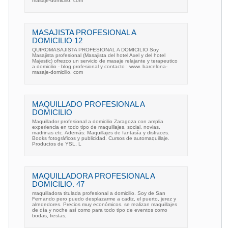
masaje-domicilio. com
MASAJISTA PROFESIONAL A
DOMICILIO 12
QUIROMASAJISTA PROFESIONAL A DOMICILIO Soy
Masajista profesional (Masajista del hotel Axel y del hotel
Majestic) ofrezco un servicio de masaje relajante y terapeutico
a domicilio - blog profesional y contacto : www. barcelona-
masaje-domicilio. com
MAQUILLADO PROFESIONAL A
DOMICILIO
Maquillador profesional a domicilio Zaragoza con amplia
experiencia en todo tipo de maquillajes, social, novias,
madrinas etc. Además: Maquillajes de fantasía y disfraces.
Books fotográficos y publicidad. Cursos de automaquillaje.
Productos de YSL, L
MAQUILLADORA PROFESIONAL A
DOMICILIO. 47
maquilladora titulada profesional a domicilio. Soy de San
Fernando pero puedo desplazarme a cadiz, el puerto, jerez y
alrededores. Precios muy económicos. se realizan maquillajes
de día y noche así como para todo tipo de eventos como
bodas, fiestas,