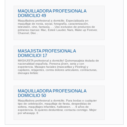
MAQUILLADORA PROFESIONAL A
DOMICILIO 49
Maquilladora profesional a domicilio. Especializada en
maquillaje de novia, social, fotografía, caracterización,
televisión, cine, fantasía. . . Uso exclusivo de productos de
primeras marcas: Mac, Esteé Lauder, Nars, Make up Forever,
Channel, Dior. .
MASAJISTA PROFESIONAL A
DOMICILIO! 17
MASAJISTA profesional a domicilio! Quiromasajista titulada de
nacionalidad española. Persona jóven, seria y con
experiencia. Masajes faciales (mascarillas y Peeling) y
capilares, relajantes, contra dolores articulares, contracturas,
drenajes linfátic
MAQUILLADORA PROFESIONAL A
DOMICILIO 50
Maquilladora profesional a domicilio. Para bodas o cualquier
tipo de celebración, maquillaje de fiesta, despedidas de
soltera, maquillajes infantiles, halloween. . . 9 años de
experiencia. Si quieres deslumbrar, contacta conmigo. Mejor
por whasapp. 6