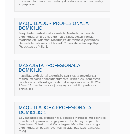
asesoro a la hora de maquillar y doy clases de automaquillaje
a grupos re
MAQUILLADOR PROFESIONAL A
DOMICILIO
Maquillador profesional a domicilio Marbella con amplia
experiencia en todo tipo de maquillajes, social, novias,
madrinas etc. Además: Maquillajes de fantasía y disfraces.
Books fotográficos y publicidad. Cursos de automaquillaje.
Productos de YSL, L
MASAJISTA PROFESIONAL A
DOMICILIO
masajista profesional a domicilio con mucha experiencia
realiza: masajes descontracturantes, relajantes, deportivos,
circulatorios, reflexologia podal , drenajes linfaticos. 1h 25e
30min 15e. (solo para mujeres)voy a domicilio. pedir cita
previa. (no
MAQUILLADORA PROFESIONAL A
DOMICILIO 1
Soy maquilladora profesional a domicilio y ofrezco mis servicios
para toda la provincia de guipuzcoa. He trabajado para la
firma Nars, Shiseido y el Corte Ingles. Maquilladora con gran
experiencia en bodas, eventos, fiestas, bautizos, pasarela,
fotog