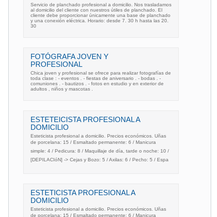
Servicio de planchado profesional a domicilio. Nos trasladamos
al domicilio del cliente con nuestros útiles de planchado. El
cliente debe proporcionar únicamente una base de planchado
y una conexión eléctrica. Horario: desde 7. 30 h hasta las 20.
30
FOTÓGRAFA JOVEN Y
PROFESIONAL
Chica joven y profesional se ofrece para realizar fotografías de
toda clase : - eventos . - fiestas de aniversario . - bodas . -
comuniones . - bautizos . - fotos en estudio y en exterior de
adultos , niños y mascotas .
ESTETEICISTA PROFESIONAL A
DOMICILIO
Esteticista profesional a domicilio. Precios económicos. Uñas
de porcelana: 15 / Esmaltado permanente: 6 / Manicura
simple: 4 / Pedicura: 8 / Maquillaje de día, tarde o noche: 10 /
[DEPILACIóN] -> Cejas y Bozo: 5 / Axilas: 6 / Pecho: 5 / Espa
ESTETICISTA PROFESIONAL A
DOMICILIO
Esteticista profesional a domicilio. Precios económicos. Uñas
de porcelana: 15 / Esmaltado permanente: 6 / Manicura