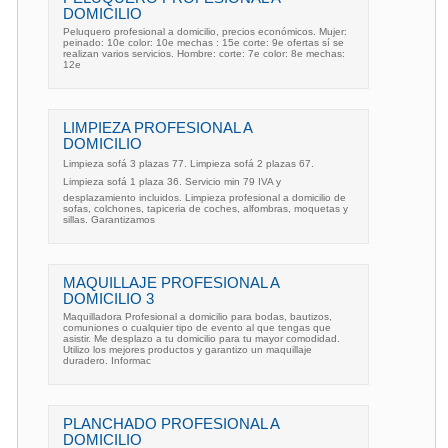
DOMICILIO
Peluquero profesional a domicilio, precios económicos. Mujer:
peinado: 10e color: 10e mechas : 15e corte: 9e ofertas sí se
realizan varios servicios. Hombre: corte: 7e color: 8e mechas:
12e
LIMPIEZA PROFESIONAL A
DOMICILIO
Limpieza sofá 3 plazas 77. Limpieza sofá 2 plazas 67.
Limpieza sofá 1 plaza 36. Servicio min 79 IVA y
desplazamiento incluidos. Limpieza profesional a domicilio de
sofas, colchones, tapiceria de coches, alfombras, moquetas y
sillas. Garantizamos
MAQUILLAJE PROFESIONAL A
DOMICILIO 3
Maquilladora Profesional a domicilio para bodas, bautizos,
comuniones o cualquier tipo de evento al que tengas que
asistir. Me desplazo a tu domicilio para tu mayor comodidad.
Utilizo los mejores productos y garantizo un maquillaje
duradero. Informac
PLANCHADO PROFESIONAL A
DOMICILIO