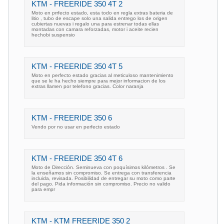
KTM - FREERIDE 350 4T 2
Moto en prrfecto estado, esta todo en regla extras bateria de
litio , tubo de escape solo una salida entrego los de origen
cubiertas nuevas i regalo una para estrenar todas ellas
montadas con camara reforzadas, motor i aceite recien
hechobi suspensio
KTM - FREERIDE 350 4T 5
Moto en perfecto estado gracias al meticuloso mantenimiento
que se le ha hecho siempre para mejor informacion de los
extras llamen por telefono gracias. Color naranja
KTM - FREERIDE 350 6
Vendo por no usar en perfecto estado
KTM - FREERIDE 350 4T 6
Moto de Dirección. Seminueva con poquísimos kilómetros . Se
la enseñamos sin compromiso. Se entrega con transferencia
incluida, revisada. Posibilidad de entregar su moto como parte
del pago. Pida información sin compromiso. Precio no valido
para empr
KTM - KTM FREERIDE 350 2