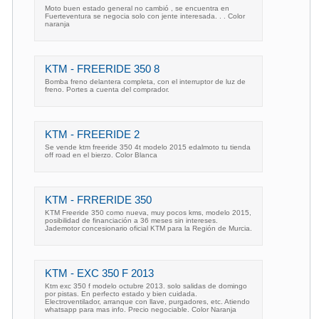
Moto buen estado general no cambió , se encuentra en
Fuerteventura se negocia solo con jente interesada. . . Color
naranja
KTM - FREERIDE 350 8
Bomba freno delantera completa, con el interruptor de luz de
freno. Portes a cuenta del comprador.
KTM - FREERIDE 2
Se vende ktm freeride 350 4t modelo 2015 edalmoto tu tienda
off road en el bierzo. Color Blanca
KTM - FRRERIDE 350
KTM Freeride 350 como nueva, muy pocos kms, modelo 2015,
posibilidad de financiación a 36 meses sin intereses.
Jademotor concesionario oficial KTM para la Región de Murcia.
KTM - EXC 350 F 2013
Ktm exc 350 f modelo octubre 2013. solo salidas de domingo
por pistas. En perfecto estado y bien cuidada.
Electroventilador, arranque con llave, purgadores, etc. Atiendo
whatsapp para mas info. Precio negociable. Color Naranja