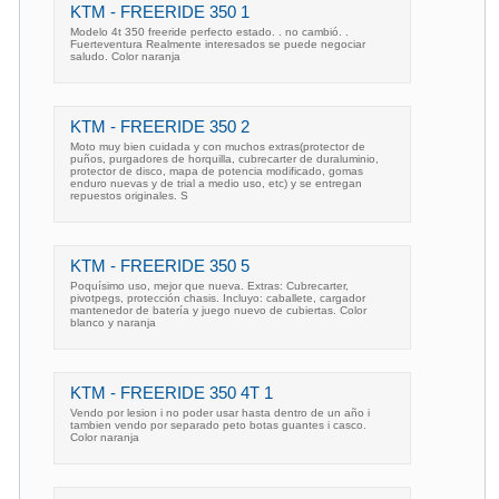
KTM - FREERIDE 350 1
Modelo 4t 350 freeride perfecto estado. . no cambió. .
Fuerteventura Realmente interesados se puede negociar
saludo. Color naranja
KTM - FREERIDE 350 2
Moto muy bien cuidada y con muchos extras(protector de
puños, purgadores de horquilla, cubrecarter de duraluminio,
protector de disco, mapa de potencia modificado, gomas
enduro nuevas y de trial a medio uso, etc) y se entregan
repuestos originales. S
KTM - FREERIDE 350 5
Poquísimo uso, mejor que nueva. Extras: Cubrecarter,
pivotpegs, protección chasis. Incluyo: caballete, cargador
mantenedor de batería y juego nuevo de cubiertas. Color
blanco y naranja
KTM - FREERIDE 350 4T 1
Vendo por lesion i no poder usar hasta dentro de un año i
tambien vendo por separado peto botas guantes i casco.
Color naranja