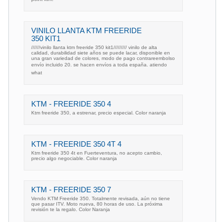
VINILO LLANTA KTM FREERIDE
350 KIT1
//////vinilo llanta ktm freeride 350 kit1///////// vinilo de alta
calidad, durabilidad siete años se puede lacar, disponible en
una gran variedad de colores, modo de pago contrareembolso
envío incluido 20. se hacen envíos a toda españa. atiendo
what
KTM - FREERIDE 350 4
Ktm freeride 350, a estrenar, precio especial. Color naranja
KTM - FREERIDE 350 4T 4
Ktm freeride 350 4t en Fuerteventura, no acepto cambio,
precio algo negociable. Color naranja
KTM - FREERIDE 350 7
Vendo KTM Freeride 350. Totalmente revisada, aún no tiene
que pasar ITV. Moto nueva, 80 horas de uso. La próxima
revisión te la regalo. Color Naranja