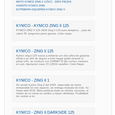
MOTO KYMCO ZING II 125CC , GRIS PIEZAS
ASIENTO KYMCO ZING
ESTRIBERA IZQUIERDA KYMCO ZING II
KYMCO - KYMCO ZING II 125
KYMCO ZING II 125 2004 Zing II 125 para despiece, , pata de
cabra 35, preguntar pieza gracias. Color negra
KYMCO - ZING II 125
Kymco zing ii 125 nueva a estrenar con dos años de garantia
oficial y un año de seguro a todo riesgo gratis durante el
primer año. se conduce con CARNET B (de coche). estamos
en avd. diputacion nave 15 12004 castellon. Color Negro
KYMCO - ZING II 1
Se vende Kymco Zing II del 2005. Impecable de motor,
inmejorable en ese aspecto, se entrega revisada de todo. Itv
hasta abril 2016. Moto perfecta dado su mínimo consumo, el
motivo de su venta es cambio a mayor cilindrada. Posibilidad
de cambio si int
KYMCO - ZING II DARKSIDE 125