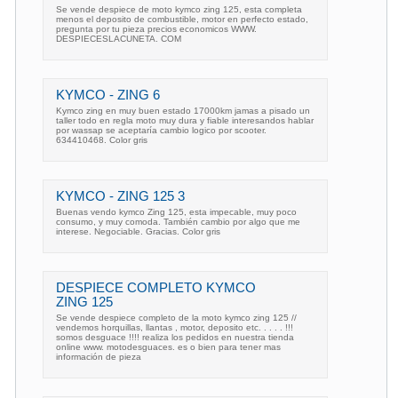
Se vende despiece de moto kymco zing 125, esta completa
menos el deposito de combustible, motor en perfecto estado,
pregunta por tu pieza precios economicos WWW.
DESPIECESLACUNETA. COM
KYMCO - ZING 6
Kymco zing en muy buen estado 17000km jamas a pisado un
taller todo en regla moto muy dura y fiable interesandos hablar
por wassap se aceptaría cambio logico por scooter.
634410468. Color gris
KYMCO - ZING 125 3
Buenas vendo kymco Zing 125, esta impecable, muy poco
consumo, y muy comoda. También cambio por algo que me
interese. Negociable. Gracias. Color gris
DESPIECE COMPLETO KYMCO
ZING 125
Se vende despiece completo de la moto kymco zing 125 //
vendemos horquillas, llantas , motor, deposito etc. . . . . !!!
somos desguace !!!! realiza los pedidos en nuestra tienda
online www. motodesguaces. es o bien para tener mas
información de pieza