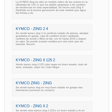
La KYMCO Zing ha sido un modelo mítico de las custom en la
cilindrada de 125 cc que ha sabido adaptarse a los cambios
de tendencias en esta especialidad. De hecho esta Zing II
DarkSide es la tercera generación de este modelo que sigue
las formas y de
KYMCO - ZING 2 4
Se vende kymco zing 2 en perfecto estado de pintura, siempre
guardada en garaje, caja de cambios recien cambiada,
cambios de aceite y filtros al dia, con itv hasta 2016 y seguro
en vigor. Se puede aceptar cambios por otra moto que me
interese. Escuch
KYMCO - ZING II 125 2
Vendo kymco zing ii 125 color negro en buen estado. todo de
serie, revisada. mejor ver. Color Negro
KYMCO ZING - ZING
Se vende kymco zing en muy buen estado en garaje mas
informacion pornerse en contacto
KYMCO - ZING II 2
Se vende moto kymco zing ii 125cc en buen estado y itv en