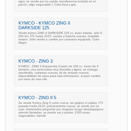
vigor, se vende por no usarla, transferencia incluida en el
precio ( algo negociable ). Color Azul y gris
KYMCO - KYMCO ZING II
DARKSIDE 125
Vendo kymco ZING II DARKSIDE 125 cc, buen estado, sólo 9.
000 km, ITV hasta 2015, ruedas y batería nuevas, respaldo
trasero. Sólo vendo o cambio por caravana equipada. Color
Negro
KYMCO - ZING 3
KYMCO - ZING II Estupenda Custon de 150 cc, motor de 4
tiempos, una motocicleta muy divertida y ligera, se entrega
transferida, cubiertas nuevas, kit de arrastre nuevos,
disponibilidad de wasa para mas informacion. acepto cambio
por moto de mas cilin
KYMCO - ZING II 5
Se vende Kymco Zing II como nueva, sin golpes ni caidas, ITV
pasada hasta 2015, prácticamente nueva, se vende por no
usar, interesados preguntar por Jorge(no tengo whatsapp)pero
atiendo llamadas, se puede ver y probar, 1500 euros
negociables, transfe