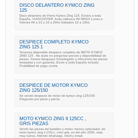
DISCO DELANTERO KYMCO ZING
125
Disco delantero de Freno Kymco Zing 125. Envios a toda
España. VIASCOOTER. Avda vallcarca 69 08023 Lunes a
Viernes 09 a 14 y 16 a 20hs Sabados 10 a 14hs.
DESPIECE COMPLETO KYMCO
ZING 125 1
Tenemos disponible despiece completo de MOTO KYMCO
ZING 125 . No dude en preguntar precios y disponibilidad de
piezas. Somos desguace homologado y ofrecemos las piezas
revisadas y con garantía. Envío a toda España incluido.
Posibilidad de pago contra
DESPIECE DE MOTOR KYMCO
ZING 125/150
Se vende despieze de motor de kymco zing 125/150
Preguntar por pieza y precio
MOTO KYMCO ZING II 125CC ,
GRIS PIEZAS
Vendo las piezas del bastidor y motor, menos carburador, de
moto kymco zing ii 125cc, color gris, es del año 2004, esta
muy nueva. Atiendo whatsapp, móvil y email.