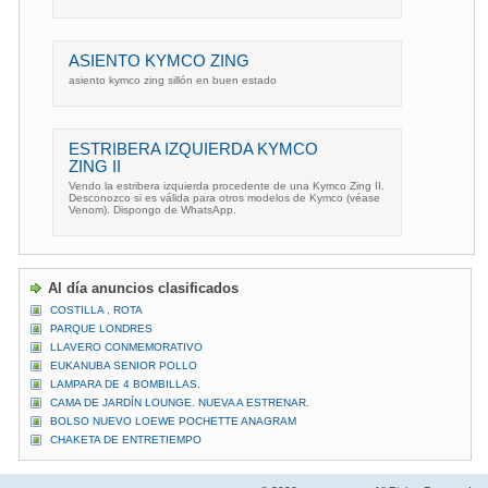
ASIENTO KYMCO ZING
asiento kymco zing sillón en buen estado
ESTRIBERA IZQUIERDA KYMCO
ZING II
Vendo la estribera izquierda procedente de una Kymco Zing II.
Desconozco si es válida para otros modelos de Kymco (véase
Venom). Dispongo de WhatsApp.
Al día anuncios clasificados
COSTILLA , ROTA
PARQUE LONDRES
LLAVERO CONMEMORATIVO
EUKANUBA SENIOR POLLO
LAMPARA DE 4 BOMBILLAS.
CAMA DE JARDÍN LOUNGE. NUEVA A ESTRENAR.
BOLSO NUEVO LOEWE POCHETTE ANAGRAM
CHAKETA DE ENTRETIEMPO