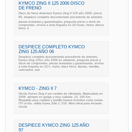
KYMCO ZING II 125 2006 DISCO
DE FRENO
Disco de freno delantero Kymco Zing II 125 año 2006, precio
90, despiece completo documentado procedente de siniestro,
piezas revisadas y garantizadas, pregunte precio y stock sin
compromiso, envíos a toda España en 24 horas, motor, discos
freno, ll
DESPIECE COMPLETO KYMCO
ZING 125 AÑO 06
Despiece completo documentado procedente de siniestro,
Kymco Zing 125cc año 2006 en adelante, pregunte precio y
stock sin compromiso, piezas revisadas y garantizadas, envíos
a toda España en 24 h, motor, disco freno, llantas, manillar,
carenados, sub
KYMCO - ZING II 7
Vendo Kymco Zing II por cambio de cilindrada. Matriculada en
2006, siempre en garaje y muy cuidada. 15. 100 Km.
Respaldo para copiloto y parrilla trasera incluidos como extras.
ITV al día, válida hasta Julio 2. 016. Moto ideal para iniciarse,
circula
DESPIECE KYMCO ZING 125 AÑO
97