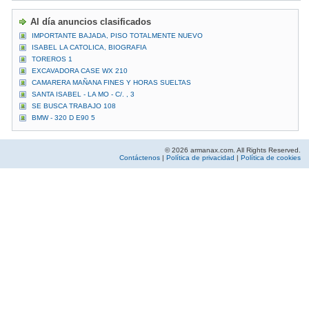
Al día anuncios clasificados
IMPORTANTE BAJADA, PISO TOTALMENTE NUEVO
ISABEL LA CATOLICA, BIOGRAFIA
TOREROS 1
EXCAVADORA CASE WX 210
CAMARERA MAÑANA FINES Y HORAS SUELTAS
SANTA ISABEL - LA MO - C/. , 3
SE BUSCA TRABAJO 108
BMW - 320 D E90 5
© 2026 armanax.com. All Rights Reserved.
Contáctenos
|
Política de privacidad
|
Política de cookies