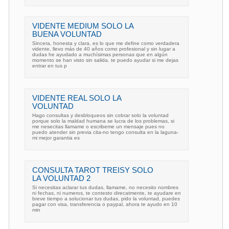
VIDENTE MEDIUM SOLO LA
BUENA VOLUNTAD
Sincera, honesta y clara, es lo que me define como verdadera
vidente, llevo más de 40 años como profesional y sin lugar a
dudas he ayudado a muchísimas personas que en algún
momento se han visto sin salida. te puedo ayudar si me dejas
entrar en tus p
VIDENTE REAL SOLO LA
VOLUNTAD
Hago consultas y desbloqueos sin cobrar solo la voluntad
porque solo la maldad humana se lucra de los problemas, si
me nesecitas llamame o escribeme un mensaje pues no
puedo atender sin previa cita-no tengo consulta en la laguna-
mi mejor garantia es
CONSULTA TAROT TREISY SOLO
LA VOLUNTAD 2
Si necesitas aclarar tus dudas, llamame, no necesito nombres
ni fechas, ni numeros, te contesto direcatmente, te ayudare en
breve tiempo a solucionar tus dudas, pido la voluntad, puedes
pagar con visa, transferencia o paypal, ahora te ayudo en 10
min