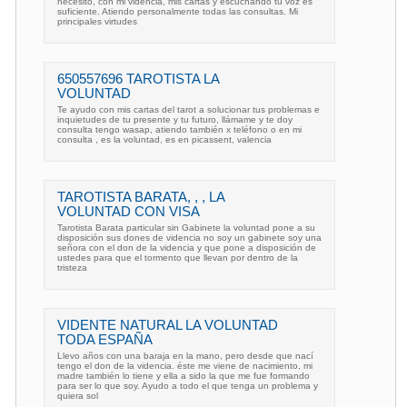
necesito, con mi videncia, mis cartas y escuchando tu voz es
suficiente. Atiendo personalmente todas las consultas. Mi
principales virtudes
650557696 TAROTISTA LA
VOLUNTAD
Te ayudo con mis cartas del tarot a solucionar tus problemas e
inquietudes de tu presente y tu futuro, llámame y te doy
consulta tengo wasap, atiendo también x teléfono o en mi
consulta , es la voluntad, es en picassent, valencia
TAROTISTA BARATA, , , LA
VOLUNTAD CON VISA
Tarotista Barata particular sin Gabinete la voluntad pone a su
disposición sus dones de videncia no soy un gabinete soy una
señora con el don de la videncia y que pone a disposición de
ustedes para que el tormento que llevan por dentro de la
tristeza
VIDENTE NATURAL LA VOLUNTAD
TODA ESPAÑA
Llevo años con una baraja en la mano, pero desde que nací
tengo el don de la videncia. éste me viene de nacimiento, mi
madre también lo tiene y ella a sido la que me fue formando
para ser lo que soy. Ayudo a todo el que tenga un problema y
quiera sol