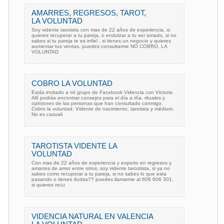
AMARRES, REGRESOS, TAROT,
LA VOLUNTAD
Soy vidente tarotista con mas de 22 años de experiencia, si
quieres recuperar a tu pareja, o endulzar a tu ser amado, si no
sabes si tu pareja te es infiel , si tienes un negocio y quieres
aumentar tus ventas, puedes consultarme NO COBRO, LA
VOLUNTAD
COBRO LA VOLUNTAD
Estás invitado a mí grupo de Facebook Videncia con Victoria
Allí podrás encontrar consejos para el día a día, rituales y
opiniones de las personas que han consultado conmigo.
Cobro la voluntad. Vidente de nacimiento, tarotista y médium.
No es casuali
TAROTISTA VIDENTE LA
VOLUNTAD
Con mas de 22 años de experiencia y experto en regresos y
amarres de amor entre otros, soy vidente tarostista, si ya no
sabes como recuperar a tu pareja, si no sabes lo que esta
pasando o tienes dudas?? puedes llamarme al 606 606 301,
si quieres recu
VIDENCIA NATURAL EN VALENCIA