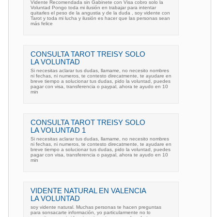
Vidente Recomendada sin Gabinete con Visa cobro solo la
Voluntad Pongo toda mi ilusión en trabajar para intentar
quitarles el peso de la angustia y de la duda , soy vidente con
Tarot y toda mi lucha y ilusión es hacer que las personas sean
más felice
CONSULTA TAROT TREISY SOLO
LA VOLUNTAD
Si necesitas aclarar tus dudas, llamame, no necesito nombres
ni fechas, ni numeros, te contesto direcatmente, te ayudare en
breve tiempo a solucionar tus dudas, pido la voluntad, puedes
pagar con visa, transferencia o paypal, ahora te ayudo en 10
min
CONSULTA TAROT TREISY SOLO
LA VOLUNTAD 1
Si necesitas aclarar tus dudas, llamame, no necesito nombres
ni fechas, ni numeros, te contesto direcatmente, te ayudare en
breve tiempo a solucionar tus dudas, pido la voluntad, puedes
pagar con visa, transferencia o paypal, ahora te ayudo en 10
min
VIDENTE NATURAL EN VALENCIA
LA VOLUNTAD
soy vidente natural. Muchas personas te hacen preguntas
para sonsacarte información, yo particularmente no lo