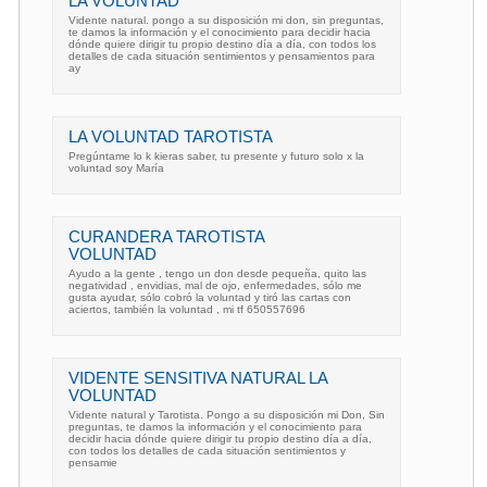
LA VOLUNTAD
Vidente natural. pongo a su disposición mi don, sin preguntas,
te damos la información y el conocimiento para decidir hacia
dónde quiere dirigir tu propio destino día a día, con todos los
detalles de cada situación sentimientos y pensamientos para
ay
LA VOLUNTAD TAROTISTA
Pregúntame lo k kieras saber, tu presente y futuro solo x la
voluntad soy María
CURANDERA TAROTISTA
VOLUNTAD
Ayudo a la gente , tengo un don desde pequeña, quito las
negatividad , envidias, mal de ojo, enfermedades, sólo me
gusta ayudar, sólo cobró la voluntad y tiró las cartas con
aciertos, también la voluntad , mi tf 650557696
VIDENTE SENSITIVA NATURAL LA
VOLUNTAD
Vidente natural y Tarotista. Pongo a su disposición mi Don, Sin
preguntas, te damos la información y el conocimiento para
decidir hacia dónde quiere dirigir tu propio destino día a día,
con todos los detalles de cada situación sentimientos y
pensamie