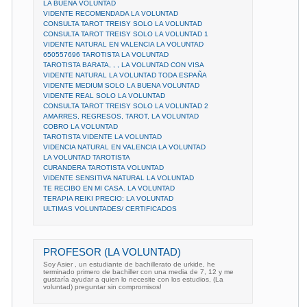
LA BUENA VOLUNTAD
VIDENTE RECOMENDADA LA VOLUNTAD
CONSULTA TAROT TREISY SOLO LA VOLUNTAD
CONSULTA TAROT TREISY SOLO LA VOLUNTAD 1
VIDENTE NATURAL EN VALENCIA LA VOLUNTAD
650557696 TAROTISTA LA VOLUNTAD
TAROTISTA BARATA, , , LA VOLUNTAD CON VISA
VIDENTE NATURAL LA VOLUNTAD TODA ESPAÑA
VIDENTE MEDIUM SOLO LA BUENA VOLUNTAD
VIDENTE REAL SOLO LA VOLUNTAD
CONSULTA TAROT TREISY SOLO LA VOLUNTAD 2
AMARRES, REGRESOS, TAROT, LA VOLUNTAD
COBRO LA VOLUNTAD
TAROTISTA VIDENTE LA VOLUNTAD
VIDENCIA NATURAL EN VALENCIA LA VOLUNTAD
LA VOLUNTAD TAROTISTA
CURANDERA TAROTISTA VOLUNTAD
VIDENTE SENSITIVA NATURAL LA VOLUNTAD
TE RECIBO EN MI CASA. LA VOLUNTAD
TERAPIA REIKI PRECIO: LA VOLUNTAD
ULTIMAS VOLUNTADES/ CERTIFICADOS
PROFESOR (LA VOLUNTAD)
Soy Asier , un estudiante de bachillerato de urkide, he
terminado primero de bachiller con una media de 7, 12 y me
gustaría ayudar a quien lo necesite con los estudios, (La
voluntad) preguntar sin compromisos!