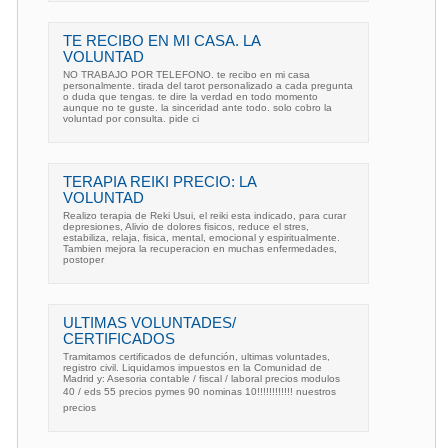
TE RECIBO EN MI CASA. LA
VOLUNTAD
NO TRABAJO POR TELEFONO. te recibo en mi casa
personalmente. tirada del tarot personalizado a cada pregunta
o duda que tengas. te dire la verdad en todo momento
aunque no te guste. la sinceridad ante todo. solo cobro la
voluntad por consulta. pide ci
TERAPIA REIKI PRECIO: LA
VOLUNTAD
Realizo terapia de Reki Usui, el reiki esta indicado, para curar
depresiones, Alivio de dolores fisicos, reduce el stres,
estabiliza, relaja, fisica, mental, emocional y espiritualmente.
Tambien mejora la recuperacion en muchas enfermedades,
postoper
ULTIMAS VOLUNTADES/
CERTIFICADOS
Tramitamos certificados de defunción, ultimas voluntades,
registro civil. Liquidamos impuestos en la Comunidad de
Madrid y: Asesoria contable / fiscal / laboral precios modulos
40 / eds 55 precios pymes 90 nominas 10!!!!!!!!!!!! nuestros
precios