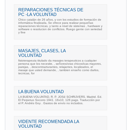
REPARACIONES TÉCNICAS DE
PC -LA VOLUNTAD
Chico catalán de 26 años, y con los estudios de formación de
informática finalizada, Se ofrece para realizar pequeñas
reparaciones técnicas, y tanto a nivel de sistemas , hardware y
software o resolucion de conflictos. Ruego gente con seriedad
y fine
MASAJES, CLASES, LA
VOLUNTAD
fisioterapeuta titulado da masajes terapeuticos a cualquier
persona que los necesite, , señores/oras chicos/icas mayores,
parejas, , descontrazturantes, relajantes, localizados, el
masaje que usted demande, , tambien enseño como darlos,
tecnicas, for
LA BUENA VOLUNTAD
LA BUENA VOLUNTAD, R. P. JOSé SCHRIJVERS. Madrid. Ed.
El Perpetuo Socorro 1941. 16x10. 126 pags. Traducción por
el P. Andrés Goy . Gastos de envío no incluidos.
VIDENTE RECOMENDADA LA
VOLUNTAD