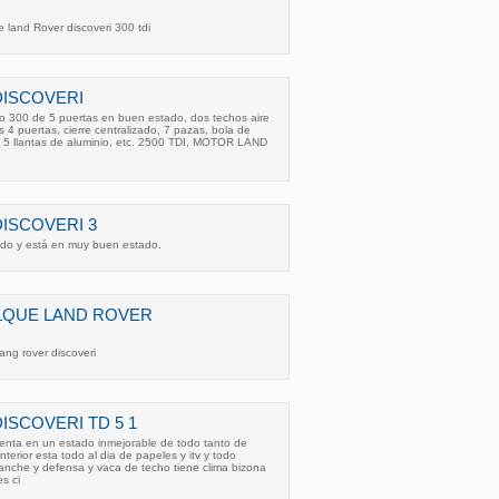
 land Rover discoveri 300 tdi
DISCOVERI
o 300 de 5 puertas en buen estado, dos techos aire
 4 puertas, cierre centralizado, 7 pazas, bola de
, 5 llantas de aluminio, etc. 2500 TDI, MOTOR LAND
DISCOVERI 3
do y está en muy buen estado.
LQUE LAND ROVER
ng rover discoveri
ISCOVERI TD 5 1
venta en un estado inmejorable de todo tanto de
terior esta todo al dia de papeles y itv y todo
che y defensa y vaca de techo tiene clima bizona
es ci