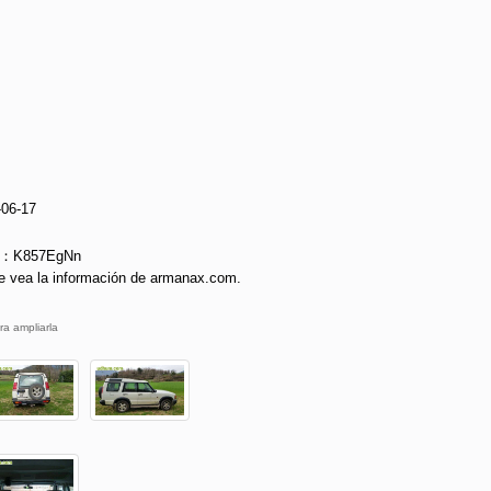
-06-17
ie：K857EgNn
e vea la información de armanax.com.
ra ampliarla