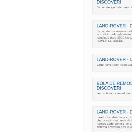
DISCOVERI
Se vende eje delantero de
LAND-ROVER - 
Se vende discoveri model
acondicionado, elevalunas
remolque para 3500 kilos
ROVER EL BUENO.
LAND-ROVER - 
Land Rover 200 Restaura
BOLA DE REMO
DISCOVERI
vendo bola de remolque ra
LAND-ROVER - D
Land rover discovery en 
chapa y pintura como de in
homologado como el engan
sistema antirrobo dos llav