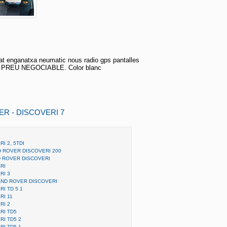
at enganatxa neumatic nous radio gps pantalles
etc PREU NEGOCIABLE. Color blanc
ER - DISCOVERI 7
I 2, 5TDI
D ROVER DISCOVERI 200
D ROVER DISCOVERI
RI
RI 3
ND ROVER DISCOVERI
I TD 5 1
RI 11
RI 2
RI TD5
RI TD5 2
RI TD5 1