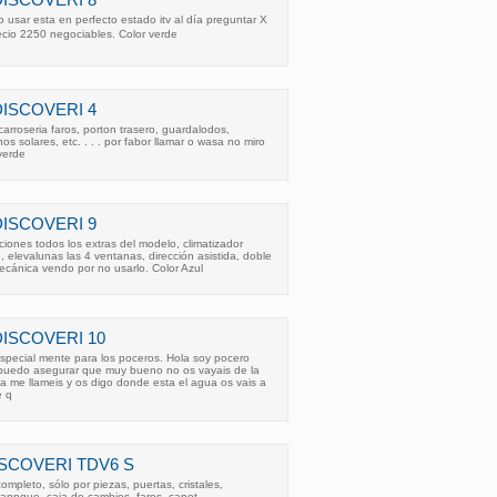
DISCOVERI 8
 usar esta en perfecto estado itv al día preguntar X
cio 2250 negociables. Color verde
DISCOVERI 4
rroseria faros, porton trasero, guardalodos,
hos solares, etc. . . . por fabor llamar o wasa no miro
verde
DISCOVERI 9
iones todos los extras del modelo, climatizador
o, elevalunas las 4 ventanas, dirección asistida, doble
mecánica vendo por no usarlo. Color Azul
DISCOVERI 10
especial mente para los poceros. Hola soy pocero
 puedo asegurar que muy bueno no os vayais de la
a me llameis y os digo donde esta el agua os vais a
e q
SCOVERI TDV6 S
mpleto, sólo por piezas, puertas, cristales,
rannque, caja de cambios, faros, capot. . .