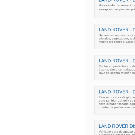
LAND-ROVER - 
Hola vendo discovery X no
wasap sin compromiso pre
LAND-ROVER - 
Se venden repuestos de ca
cristales, sarpicadero, tec
mucho los correos. Color 
LAND-ROVER - 
Coche en perfectas condic
bizona, cierre centralizad
llave se acepta revisión 
LAND-ROVER - 
Este anuncio va dirigido 
pero tambien zahori y os
finca si haber sacado agu
quedar de piedra como s
LAND ROVER DI
Vehículo para desguace co
elevalunas, alternador, ar