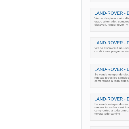
LAND-ROVER - D
Vendo despiece motor disc
etado alternador, compres
discoveri, ranger rover , 
LAND-ROVER - 
Vendo discoveri X no usa
condiciones preguntar s
LAND-ROVER - 
Se vende estupendo discov
nuevas todos los cambios
compromiso a toda prueba --
LAND-ROVER - D
Se vende estupendo discov
nuevas todos los cambios
compromiso a toda prueba --
toyota todo camino