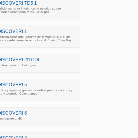
ISCOVERI TD5 1
iciones tanto interior como esterior, cuatro
sados llamar para fotos. Color gris
DISCOVERI 1
ibucion cambiada, gancho de remolque, ITV al dia,
ciona perfectamente reductora, 4x4, etc. Color Rojo
ISCOVERI 200TDI
n buen estado. Color gria
DISCOVERI 5
dos juegos de gomas de rodaje para cinco años y
ro y aluminio. Color blanco
DISCOVERI 6
mentacion al dia