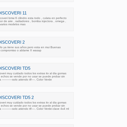
ISCOVERI 11
overi bmw 6 cilindro esta todo , culata en perfecto
or de aire , radiadores , bomba injectora , omega ,
y varios modelos mas
DISCOVERI 2
rlo ya tiene sus años pero esta en mui Buenas
in compromiso o ablame X wasap
DISCOVERI TD5
eri muy cuidado todos los extras itv al dia gomas
 echos se vende por no usar se puede probar sin
----------solo atiendo tlf----. Color Verde
ISCOVERI TD5 2
eri muy cuidado todos los extras itv al dia gomas
 echos se vende por no usar se puede probar sin
----------solo atiendo tlf----. Color Verde-clave 4x4 ml