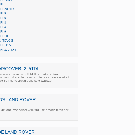
RI 1
RI 200TDI
RI 5
RI 6
RI 8
RI 4
RI 9
RI 10
I TDV6 S
RI TD 5
I 2. 5 4X4
ISCOVERI 2, 5TDI
 rover discoveri 300 tdi lleva cable estante
rco esnorkel volante ect cubiertas nuevas aceite i
odo perf tiene algun bollo solo wassap
OS LAND ROVER
de land rover discoveri 200 , se envian fotos por
DE LAND ROVER