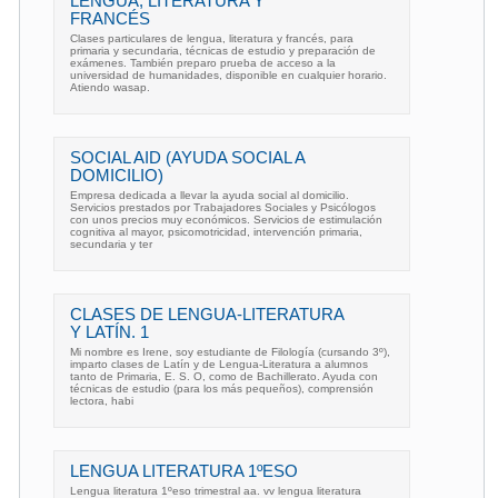
LENGUA, LITERATURA Y
FRANCÉS
Clases particulares de lengua, literatura y francés, para
primaria y secundaria, técnicas de estudio y preparación de
exámenes. También preparo prueba de acceso a la
universidad de humanidades, disponible en cualquier horario.
Atiendo wasap.
SOCIAL AID (AYUDA SOCIAL A
DOMICILIO)
Empresa dedicada a llevar la ayuda social al domicilio.
Servicios prestados por Trabajadores Sociales y Psicólogos
con unos precios muy económicos. Servicios de estimulación
cognitiva al mayor, psicomotricidad, intervención primaria,
secundaria y ter
CLASES DE LENGUA-LITERATURA
Y LATÍN. 1
Mi nombre es Irene, soy estudiante de Filología (cursando 3º),
imparto clases de Latín y de Lengua-Literatura a alumnos
tanto de Primaria, E. S. O, como de Bachillerato. Ayuda con
técnicas de estudio (para los más pequeños), comprensión
lectora, habi
LENGUA LITERATURA 1ºESO
Lengua literatura 1ºeso trimestral aa. vv lengua literatura