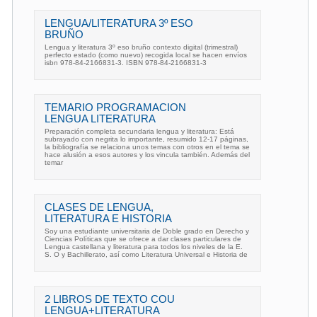
LENGUA/LITERATURA 3º ESO
BRUÑO
Lengua y literatura 3º eso bruño contexto digital (trimestral)
perfecto estado (como nuevo) recogida local se hacen envíos
isbn 978-84-2166831-3. ISBN 978-84-2166831-3
TEMARIO PROGRAMACION
LENGUA LITERATURA
Preparación completa secundaria lengua y literatura: Está
subrayado con negrita lo importante, resumido 12-17 páginas,
la bibliografía se relaciona unos temas con otros en el tema se
hace alusión a esos autores y los vincula también. Además del
temar
CLASES DE LENGUA,
LITERATURA E HISTORIA
Soy una estudiante universitaria de Doble grado en Derecho y
Ciencias Políticas que se ofrece a dar clases particulares de
Lengua castellana y literatura para todos los niveles de la E.
S. O y Bachillerato, así como Literatura Universal e Historia de
2 LIBROS DE TEXTO COU
LENGUA+LITERATURA