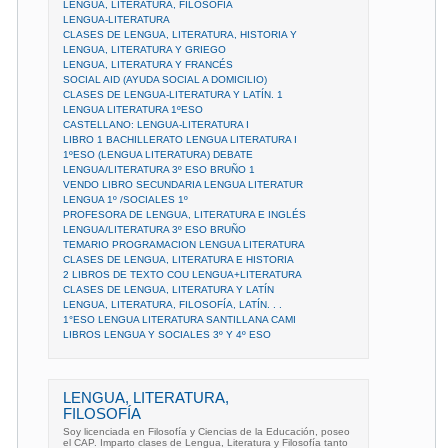
LENGUA, LITERATURA, FILOSOFÍA
LENGUA-LITERATURA
CLASES DE LENGUA, LITERATURA, HISTORIA Y
LENGUA, LITERATURA Y GRIEGO
LENGUA, LITERATURA Y FRANCÉS
SOCIAL AID (AYUDA SOCIAL A DOMICILIO)
CLASES DE LENGUA-LITERATURA Y LATÍN. 1
LENGUA LITERATURA 1ºESO
CASTELLANO: LENGUA-LITERATURA I
LIBRO 1 BACHILLERATO LENGUA LITERATURA I
1ºESO (LENGUA LITERATURA) DEBATE
LENGUA/LITERATURA 3º ESO BRUÑO 1
VENDO LIBRO SECUNDARIA LENGUA LITERATUR
LENGUA 1º /SOCIALES 1º
PROFESORA DE LENGUA, LITERATURA E INGLÉS
LENGUA/LITERATURA 3º ESO BRUÑO
TEMARIO PROGRAMACION LENGUA LITERATURA
CLASES DE LENGUA, LITERATURA E HISTORIA
2 LIBROS DE TEXTO COU LENGUA+LITERATURA
CLASES DE LENGUA, LITERATURA Y LATÍN
LENGUA, LITERATURA, FILOSOFÍA, LATÍN. . .
1°ESO LENGUA LITERATURA SANTILLANA CAMI
LIBROS LENGUA Y SOCIALES 3º Y 4º ESO
LENGUA, LITERATURA,
FILOSOFÍA
Soy licenciada en Filosofía y Ciencias de la Educación, poseo
el CAP. Imparto clases de Lengua, Literatura y Filosofía tanto