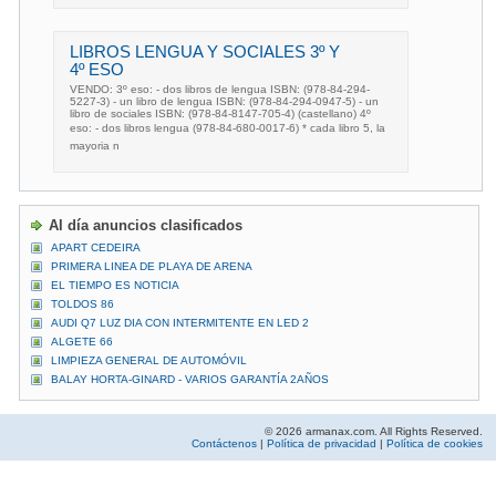
LIBROS LENGUA Y SOCIALES 3º Y
4º ESO
VENDO: 3º eso: - dos libros de lengua ISBN: (978-84-294-
5227-3) - un libro de lengua ISBN: (978-84-294-0947-5) - un
libro de sociales ISBN: (978-84-8147-705-4) (castellano) 4º
eso: - dos libros lengua (978-84-680-0017-6) * cada libro 5, la
mayoria n
Al día anuncios clasificados
APART CEDEIRA
PRIMERA LINEA DE PLAYA DE ARENA
EL TIEMPO ES NOTICIA
TOLDOS 86
AUDI Q7 LUZ DIA CON INTERMITENTE EN LED 2
ALGETE 66
LIMPIEZA GENERAL DE AUTOMÓVIL
BALAY HORTA-GINARD - VARIOS GARANTÍA 2AÑOS
© 2026 armanax.com. All Rights Reserved.
Contáctenos
|
Política de privacidad
|
Política de cookies