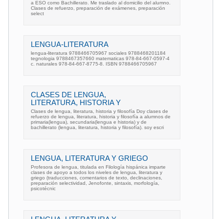
a ESO como Bachillerato. Me traslado al domicilio del alumno.
Clases de refuerzo, preparación de exámenes, preparación
select
LENGUA-LITERATURA
lengua-literatura 9788466705967 sociales 9788468201184
tegnologia 9788467357660 matematicas 978-84-667-0597-4
c. naturales 978-84-667-8775-8. ISBN 9788466705967
CLASES DE LENGUA,
LITERATURA, HISTORIA Y
Clases de lengua, literatura, historia y filosofía Doy clases de
refuerzo de lengua, literatura, historia y filosofía a alumnos de
primaria(lengua), secundaria(lengua e historia) y de
bachillerato (lengua, literatura, historia y filosofía). soy escri
LENGUA, LITERATURA Y GRIEGO
Profesora de lengua, titulada en Filología hispánica imparte
clases de apoyo a todos los niveles de lengua, literatura y
griego (traducciones, comentarios de texto, declinaciones,
preparación selectividad, Jenofonte, sintaxis, morfología,
psicotécnic