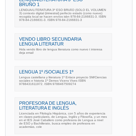
BRUÑO 1
LENGUA/LITERATURA 3º ESO BRUñO (SOLO EL VOLUMEN
3) contexto digital (trimestral) perfecto estado (como nuevo)
recogida local se hacen envíos isbn 978-84-2166831-3. ISBN
978-84-2166831-3. ISBN 978-84-2166831-3
VENDO LIBRO SECUNDARIA
LENGUA LITERATUR
Hola vendo libro de lengua literatura como nuevo t interesa
deja email
LENGUA 1º /SOCIALES 1º
Lengua castellana y literatura 1º Enlace proyecto SM/Ciencias
sociales e historia 1º Demos Vicens Vives ISBN
9788431611972. ISBN 9788467509274
PROFESORA DE LENGUA,
LITERATURA E INGLÉS
Licenciada en Filología Hispánica, con 5 años de experiencia
en clases particulares, de Lengua, Inglés y Filosofía, y un mes
en el IES José Caballero como profesora de Lengua a nivel
de ESO y Bachillerato, busca empleo de profesora en
academias, cole