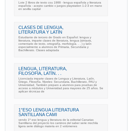
Lote 2 libros de texto cou 1988 - lengua española y literatura
española - acepto cambio x juegos playstation 1-2-3 en mano
en sevilla capital
CLASES DE LENGUA,
LITERATURA Y LATÍN
Estudiante de tercero de Grado en Español: lengua y
literatura, imparte clases de literatura, lengua (sintaxis,
comentario de texto, ortografía, morfología. . . ) y latín
especialmente a alumnos de Primaria, Secundaria y
Bachillerato. Clases adaptada
LENGUA, LITERATURA,
FILOSOFÍA, LATÍN. . .
Licenciada imparte clases de Lengua y Literatura, Latín,
Griego, Filosofía. Niveles: Secundaria, Bachillerato, PAU y
Universidad. También preparo a alumnos para pruebas de
acceso a módulos y Universidad para mayores de 25 años. Se
aplican técnicas de
1°ESO LENGUA LITERATURA
SANTILLANA CAMI
vendo 1º eso lengua y literatura de la editorial Canarias
Santillana del proyecto los caminos del saber serie mochila
ligera serie diálogo materia en 2 volúmenes