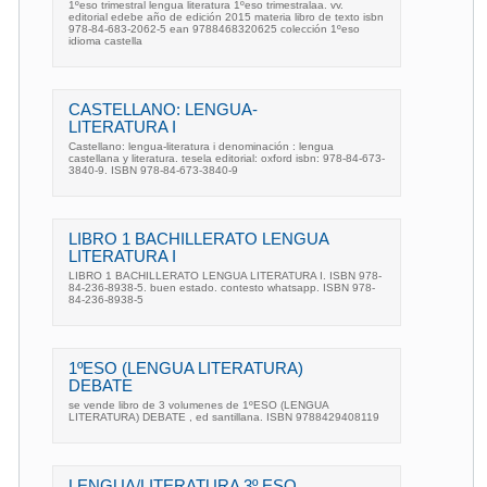
1ºeso trimestral lengua literatura 1ºeso trimestralaa. vv.
editorial edebe año de edición 2015 materia libro de texto isbn
978-84-683-2062-5 ean 9788468320625 colección 1ºeso
idioma castella
CASTELLANO: LENGUA-
LITERATURA I
Castellano: lengua-literatura i denominación : lengua
castellana y literatura. tesela editorial: oxford isbn: 978-84-673-
3840-9. ISBN 978-84-673-3840-9
LIBRO 1 BACHILLERATO LENGUA
LITERATURA I
LIBRO 1 BACHILLERATO LENGUA LITERATURA I. ISBN 978-
84-236-8938-5. buen estado. contesto whatsapp. ISBN 978-
84-236-8938-5
1ºESO (LENGUA LITERATURA)
DEBATE
se vende libro de 3 volumenes de 1ºESO (LENGUA
LITERATURA) DEBATE , ed santillana. ISBN 9788429408119
LENGUA/LITERATURA 3º ESO