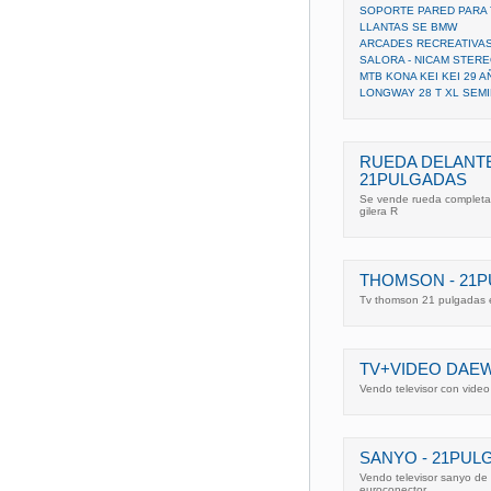
SOPORTE PARED PARA
LLANTAS SE BMW
ARCADES RECREATIVA
SALORA - NICAM STER
MTB KONA KEI KEI 29 A
LONGWAY 28 T XL SEM
RUEDA DELANT
21PULGADAS
Se vende rueda completa c
gilera R
THOMSON - 21
Tv thomson 21 pulgadas e
TV+VIDEO DAE
Vendo televisor con vide
SANYO - 21PUL
Vendo televisor sanyo 
euroconector