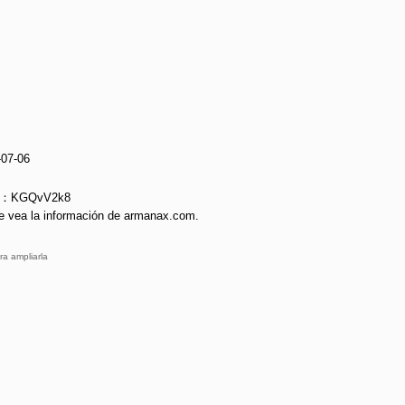
-07-06
ie：KGQvV2k8
e vea la información de armanax.com.
ra ampliarla