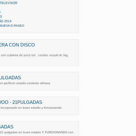
 TELEVISOR
S
EO
ÑO 2014
INUEVA D PASEO
ERA CON DISCO
on cubierta de puch tzx . condor. suzuki dr. big.
PULGADAS
n perfecto estado contesto whtasa
WOO - 21PULGADAS
o incorporado en buen estado y funcionando
GADAS
de 21 pulgadas en buen estado Y FUNCIONANDO con