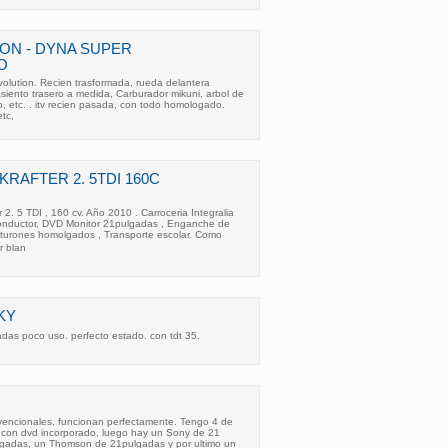
ON - DYNA SUPER
O
ution. Recien trasformada, rueda delantera
siento trasero a medida, Carburador mikuni, arbol de
, etc. . itv recien pasada, con todo homologado.
etc,
RAFTER 2. 5TDI 160C
2. 5 TDI , 160 cv. Año 2010 . Carroceria Integralia
onductor, DVD Monitor 21pulgadas , Enganche de
turones homolgados , Transporte escolar. Como
r blan
KY
adas poco uso. perfecto estado. con tdt 35.
nvencionales, funcionan perfectamente. Tengo 4 de
 con dvd incorporado, luego hay un Sony de 21
lgadas, un Thomson de 21pulgadas y por ultimo un