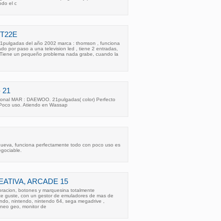
odo el c
T22E
 21pulgadas del año 2002 marca : thomson , funciona
do por paso a una television led , tiene 2 entradas,
a, Tiene un pequeño problema nada grabe, cuando la
 21
ional MAR : DAEWOO. 21pulgadas( color) Perfecto
 Poco uso. Atiendo en Wassap
ueva, funciona perfectamente todo con poco uso es
egociable.
ATIVA, ARCADE 15
oracion, botones y marquesina totalmente
e guste, con un gestor de emuladores de mas de
endo, nintendo, nintendo 64, sega megadrive ,
neo geo, monitor de