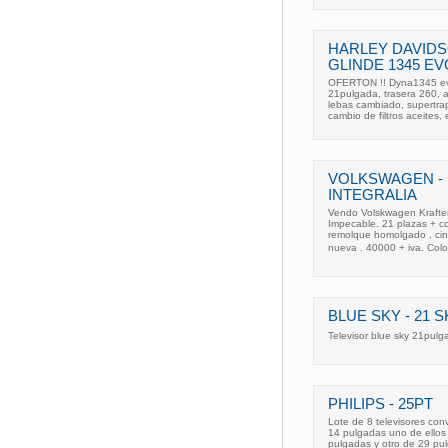
HARLEY DAVIDS
GLINDE 1345 EV
OFERTON !! Dyna1345 evol
21pulgada, trasera 260, a
lebas cambiado, supertrap
cambio de filtros aceites, 
VOLKSWAGEN - K
INTEGRALIA
Vendo Volskwagen Krafter 
Impecable. 21 plazas + c
remolque homolgado , cin
nueva . 40000 + iva. Colo
BLUE SKY - 21 S
Televisor blue sky 21pulg
PHILIPS - 25PT
Lote de 8 televisores co
14 pulgadas uno de ellos
pulgadas y otro de 29 pu