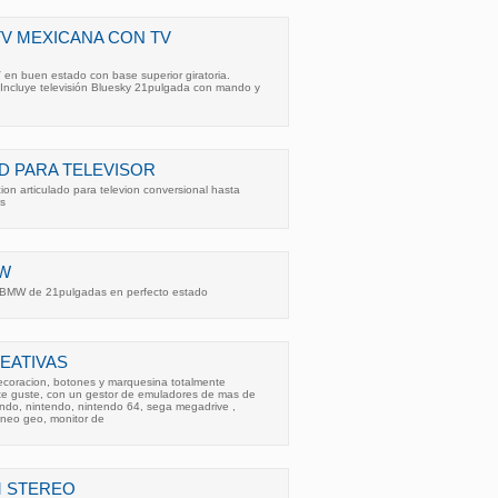
V MEXICANA CON TV
en buen estado con base superior giratoria.
ncluye televisión Bluesky 21pulgada con mando y
D PARA TELEVISOR
ion articulado para televion conversional hasta
s
MW
e BMW de 21pulgadas en perfecto estado
EATIVAS
coracion, botones y marquesina totalmente
e guste, con un gestor de emuladores de mas de
endo, nintendo, nintendo 64, sega megadrive ,
neo geo, monitor de
M STEREO