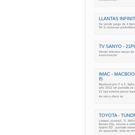
LLANTAS INFINI
Se vende juego de 4 llant
50 S contactar preferible
TV SANYO - 21
Vendo televisor sanyo 
euroconector
IMAC - MACBO
I5
Macbook pro i7 a 2, 9ghz 
año 2012 sin pantalla se p
21 hp) externa precio bas
de ram y disco ss
TOYOTA - TUNDR
Limited, tundra5. 7l, 390c
llantas 20p, neuma a est
tarjeta SD , pantalla tra
de aparcamie, bola de re