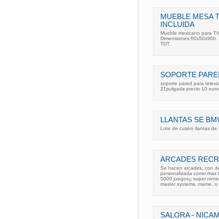
MUEBLE MESA T
INCLUIDA
Mueble mexicano para TV 
Dimensiones 60x50x90h. I
TDT.
SOPORTE PARE
soporte pared para televic
21pulgada precio 10 euro
LLANTAS SE B
Lote de cuatro llantas d
ARCADES RECR
Se hacen arcades, con de
personalizada como mas t
5000 juegos¡¡ super nint
master systems, mame, o 
SALORA - NICA