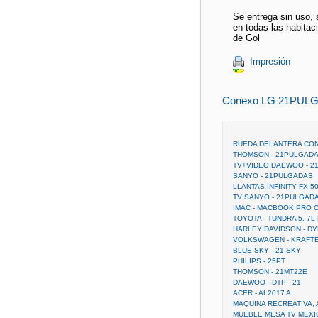
Se entrega sin uso,
en todas las habitac
de Gol
Impresión
Conexo LG 21PUL
RUEDA DELANTERA CO
THOMSON - 21PULGAD
TV+VIDEO DAEWOO - 
SANYO - 21PULGADAS
LLANTAS INFINITY FX 
TV SANYO - 21PULGAD
IMAC - MACBOOK PRO 
TOYOTA - TUNDRA 5. 7L
HARLEY DAVIDSON - DY
VOLKSWAGEN - KRAFTER
BLUE SKY - 21 SKY
PHILIPS - 25PT
THOMSON - 21MT22E
DAEWOO - DTP - 21
ACER - AL2017 A
MAQUINA RECREATIVA, 
MUEBLE MESA TV MEXI