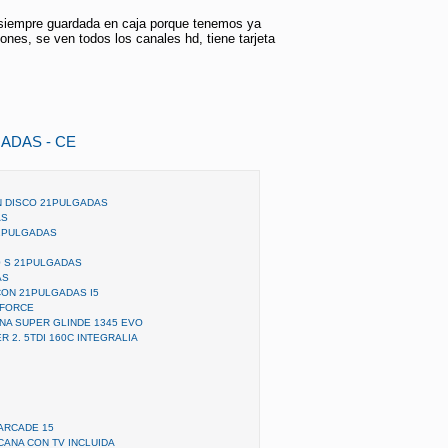
 siempre guardada en caja porque tenemos ya
iones, se ven todos los canales hd, tiene tarjeta
GADAS - CE
N DISCO 21PULGADAS
AS
21PULGADAS
50 S 21PULGADAS
AS
CON 21PULGADAS I5
-FORCE
NA SUPER GLINDE 1345 EVO
 2. 5TDI 160C INTEGRALIA
ARCADE 15
CANA CON TV INCLUIDA