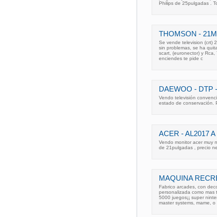
Philips de 25pulgadas . T
THOMSON - 21M
Se vende television (crt)
sin problemas, se ha quita
scart, (euronector) y Rc
enciendes te pide c
DAEWOO - DTP -
Vendo televisión convenc
estado de conservación.
ACER - AL2017 A
Vendo monitor acer muy n
de 21pulgadas , precio n
MAQUINA RECRE
Fabrico arcades, con dec
personalizada como mas t
5000 juegos¡¡ super nint
master systems, mame, o 