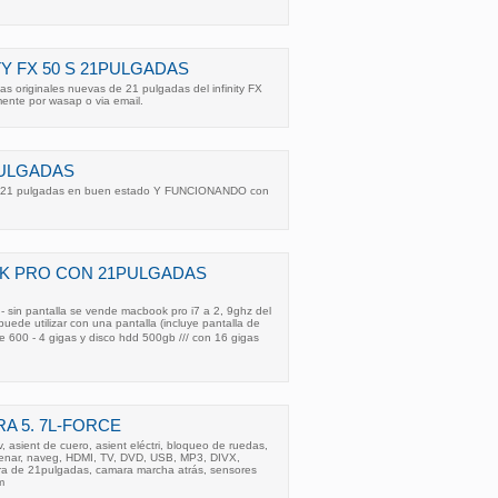
TY FX 50 S 21PULGADAS
as originales nuevas de 21 pulgadas del infinity FX
mente por wasap o via email.
PULGADAS
de 21 pulgadas en buen estado Y FUNCIONANDO con
OK PRO CON 21PULGADAS
- sin pantalla se vende macbook pro i7 a 2, 9ghz del
uede utilizar con una pantalla (incluye pantalla de
e 600 - 4 gigas y disco hdd 500gb /// con 16 gigas
A 5. 7L-FORCE
v, asient de cuero, asient eléctri, bloqueo de ruedas,
renar, naveg, HDMI, TV, DVD, USB, MP3, DIVX,
sera de 21pulgadas, camara marcha atrás, sensores
m