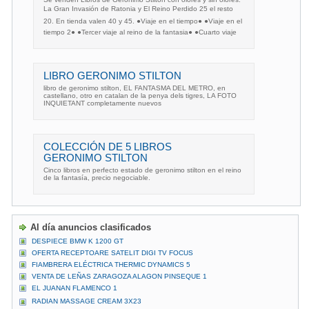
La Gran Invasión de Ratonia y El Reino Perdido 25 el resto
20. En tienda valen 40 y 45. ●Viaje en el tiempo● ●Viaje en el
tiempo 2● ●Tercer viaje al reino de la fantasia● ●Cuarto viaje
LIBRO GERONIMO STILTON
libro de geronimo stilton, EL FANTASMA DEL METRO, en
castellano, otro en catalan de la penya dels tigres, LA FOTO
INQUIETANT completamente nuevos
COLECCIÓN DE 5 LIBROS
GERONIMO STILTON
Cinco libros en perfecto estado de geronimo stilton en el reino
de la fantasía, precio negociable.
Al día anuncios clasificados
DESPIECE BMW K 1200 GT
OFERTA RECEPTOARE SATELIT DIGI TV FOCUS
FIAMBRERA ELÉCTRICA THERMIC DYNAMICS 5
VENTA DE LEÑAS ZARAGOZA ALAGON PINSEQUE 1
EL JUANAN FLAMENCO 1
RADIAN MASSAGE CREAM 3X23