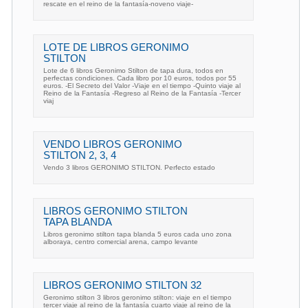
rescate en el reino de la fantasía-noveno viaje-
LOTE DE LIBROS GERONIMO
STILTON
Lote de 6 libros Geronimo Stilton de tapa dura, todos en
perfectas condiciones. Cada libro por 10 euros, todos por 55
euros. -El Secreto del Valor -Viaje en el tiempo -Quinto viaje al
Reino de la Fantasía -Regreso al Reino de la Fantasía -Tercer
viaj
VENDO LIBROS GERONIMO
STILTON 2, 3, 4
Vendo 3 libros GERONIMO STILTON. Perfecto estado
LIBROS GERONIMO STILTON
TAPA BLANDA
Libros geronimo stilton tapa blanda 5 euros cada uno zona
alboraya, centro comercial arena, campo levante
LIBROS GERONIMO STILTON 32
Geronimo stilton 3 libros geronimo stilton: viaje en el tiempo
tercer viaje al reino de la fantasía cuarto viaje al reino de la