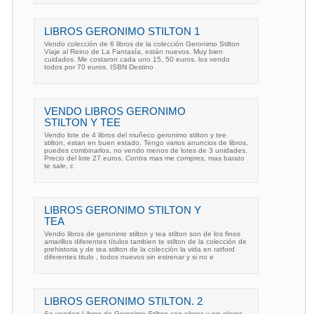
LIBROS GERONIMO STILTON 1
Vendo colección de 6 libros de la colección Geronimo Stilton
Viaje al Reino de La Fantasía, están nuevos. Muy bien
cuidados. Me costaron cada uno 15, 50 euros. los vendo
todos por 70 euros. ISBN Destino
VENDO LIBROS GERONIMO
STILTON Y TEE
Vendo lote de 4 libros del muñeco geronimo stilton y tee
stilton, estan en buen estado. Tengo varios anuncios de libros,
puedes combinarlos, no vendo menos de lotes de 3 unidades.
Precio del lote 27 euros. Contra mas me compres, mas barato
te sale, c
LIBROS GERONIMO STILTON Y
TEA
Vendo libros de geronimo stilton y tea stilton son de los finos
amarillos diferentes títulos tambien te stilton de la colección de
prehistoria y de tea stilton de la colección la vida en ratford
diferentes titulo , todos nuevos sin estrenar y si no e
LIBROS GERONIMO STILTON. 2
Se venden Libros de Geronimo Stilton con olores y sin olores.