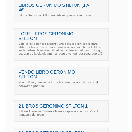
LIBROS GERONIMO STILTON (1 A
46)
Libros Geronimo Stilton en catalán, precio a negociar.
LOTE LIBROS GERONIMO
STILTON
Lote libros geronimo stilton: ¡ uno para todos y todos para
stilton!, el descubrimiento de américa, la revancha del club de
las lagartijas, la estafa del coliseo, el tesoro del barco vikingo,
esperando la ola gigante. se puede vender por separado a 5
VENDO LIBRO GERONIMO
STILTON
Vendo libro geronimo stilton el extraño caso de la noche de
halloween por 3 50
2 LIBROS GERONIMO STILTON 1
2 libros Geronimo Stilton -Quien a raptado a lánguida? -El
fantasma del metro