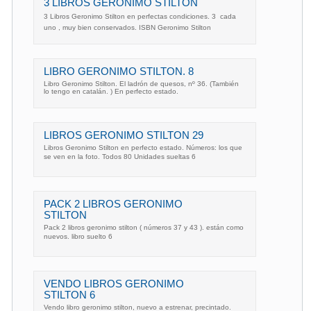
3 LIBROS GERONIMO STILTON
3 Libros Geronimo Stilton en perfectas condiciones. 3  cada
uno , muy bien conservados. ISBN Geronimo Stilton
LIBRO GERONIMO STILTON. 8
Libro Geronimo Stilton. El ladrón de quesos, nº 36. (También
lo tengo en catalán. ) En perfecto estado.
LIBROS GERONIMO STILTON 29
Libros Geronimo Stilton en perfecto estado. Números: los que
se ven en la foto. Todos 80 Unidades sueltas 6
PACK 2 LIBROS GERONIMO
STILTON
Pack 2 libros geronimo stilton ( números 37 y 43 ). están como
nuevos. libro suelto 6 
VENDO LIBROS GERONIMO
STILTON 6
Vendo libro geronimo stilton, nuevo a estrenar, precintado.