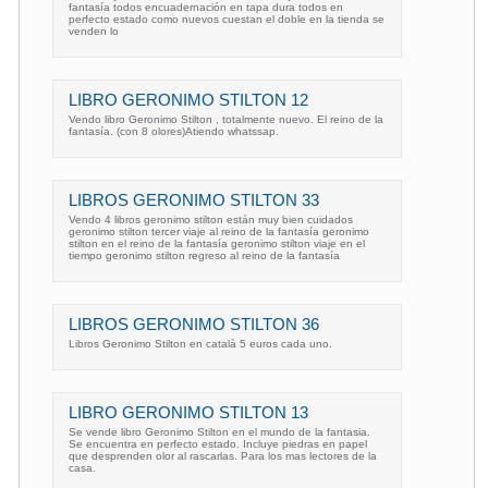
fantasía todos encuadernación en tapa dura todos en
perfecto estado como nuevos cuestan el doble en la tienda se
venden lo
LIBRO GERONIMO STILTON 12
Vendo libro Geronimo Stilton , totalmente nuevo. El reino de la
fantasía. (con 8 olores)Atiendo whatssap.
LIBROS GERONIMO STILTON 33
Vendo 4 libros geronimo stilton están muy bien cuidados
geronimo stilton tercer viaje al reino de la fantasía geronimo
stilton en el reino de la fantasía geronimo stilton viaje en el
tiempo geronimo stilton regreso al reino de la fantasía
LIBROS GERONIMO STILTON 36
Libros Geronimo Stilton en català 5 euros cada uno.
LIBRO GERONIMO STILTON 13
Se vende libro Geronimo Stilton en el mundo de la fantasia.
Se encuentra en perfecto estado. Incluye piedras en papel
que desprenden olor al rascarlas. Para los mas lectores de la
casa.