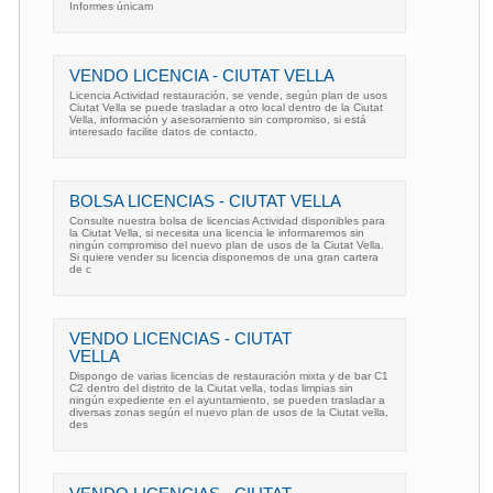
Informes únicam
VENDO LICENCIA - CIUTAT VELLA
Licencia Actividad restauración, se vende, según plan de usos
Ciutat Vella se puede trasladar a otro local dentro de la Ciutat
Vella, información y asesoramiento sin compromiso, si está
interesado facilite datos de contacto.
BOLSA LICENCIAS - CIUTAT VELLA
Consulte nuestra bolsa de licencias Actividad disponibles para
la Ciutat Vella, si necesita una licencia le informaremos sin
ningún compromiso del nuevo plan de usos de la Ciutat Vella.
Si quiere vender su licencia disponemos de una gran cartera
de c
VENDO LICENCIAS - CIUTAT
VELLA
Dispongo de varias licencias de restauración mixta y de bar C1
C2 dentro del distrito de la Ciutat vella, todas limpias sin
ningún expediente en el ayuntamiento, se pueden trasladar a
diversas zonas según el nuevo plan de usos de la Ciutat vella,
des