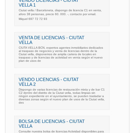
VENDO LICENCIAS - CIUTAT
VELLA 1
Ciutat vella / Barceloneta, dispongo de licencia C1 en venta,
aforo 38 personas, precio 60. 000. -, contacto por email.
Miquel 697 72 72 93
VENTA DE LICENCIAS - CIUTAT
VELLA
CIUTA VELLA BCN, expertos agentes inmobiliarios dedicados
al traspaso de negocios y venta de licencias dentro de la
Ciutat vella, disponemos de amplia cartera de locales en
traspaso y de licencias de actividad en venta según el nuevo
plan de usos de
VENDO LICENCIAS - CIUTAT
VELLA 2
Dispongo de varias licencias de restauración mixta y de bar C1
C2 dentro del distrito de la Ciutat vella, todas limpias sin
ningún expediente en el ayuntamiento, se pueden trasladar a
diversas zonas según el nuevo plan de usos de la Ciutat vella,
des
BOLSA DE LICENCIAS - CIUTAT
VELLA
Consulte nuestra bolsa de licencias Actividad disponibles para