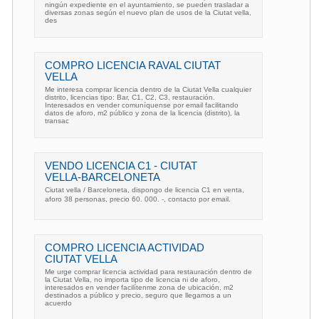
ningún expediente en el ayuntamiento, se pueden trasladar a
diversas zonas según el nuevo plan de usos de la Ciutat vella,
des
COMPRO LICENCIA RAVAL CIUTAT
VELLA
Me interesa comprar licencia dentro de la Ciutat Vella cualquier
distrito, licencias tipo: Bar, C1, C2, C3, restauración.
Interesados en vender comuníquense por email facilitando
datos de aforo, m2 público y zona de la licencia (distrito), la
transac
VENDO LICENCIA C1 - CIUTAT
VELLA-BARCELONETA
Ciutat vella / Barceloneta, dispongo de licencia C1 en venta,
aforo 38 personas, precio 60. 000. -, contacto por email.
COMPRO LICENCIA ACTIVIDAD
CIUTAT VELLA
Me urge comprar licencia actividad para restauración dentro de
la Ciutat Vella, no importa tipo de licencia ni de aforo,
interesados en vender facilítenme zona de ubicación, m2
destinados a público y precio, seguro que llegamos a un
acuerdo