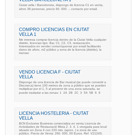
Ciutat vella / Barceloneta, dispongo de licencia C1 en venta,
aforo 38 personas, precio 60. 000. -, contacto por email.
COMPRO LICENCIAS EN CIUTAT
VELLA 1
Me interesa comprar licencia dentro de la Ciutat Vella cualquier
distrito, licencias tipo: Bar, C1, C2, C3, restauración.
Interesados en vender comuníquense por email facilitando
datos de aforo, m2 público y zona de la licencia (distrito), la
transac
VENDO LICENCIA F - CIUTAT
VELLA
Dispongo de una licencia de Bar musical (se puede convertir a
Discoteca) tiene 100 metros de zona a público que se pueden
multiplicar por el 1, 5 al provenir de una zona saturada, se
puede trasladar a las zonas: 1  2A  2B  2C  3  5A  5B  6  9
LICENCIA HOSTELERIA - CIUTAT
VELLA
BCN Exclusive Business comercializa en venta Licencia de
Actividades de Restauració Mixta 2. 3. 4. 1 otorgada para local
situado en Zona 4 con 220 mts. (aprox. ) a zona de uso
público. Precio de Venta: 260. 000, 00 Euros. Ref. V2124S.