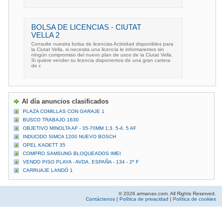
BOLSA DE LICENCIAS - CIUTAT
VELLA 2
Consulte nuestra bolsa de licencias Actividad disponibles para
la Ciutat Vella, si necesita una licencia le informaremos sin
ningún compromiso del nuevo plan de usos de la Ciutat Vella.
Si quiere vender su licencia disponemos de una gran cartera
de c
Al día anuncios clasificados
PLAZA COMILLAS CON GARAJE 1
BUSCO TRABAJO 1630
OBJETIVO MINOLTA AF - 35-70MM 1;3. 5-4. 5 AF
INDUCIDO SIMCA 1200 NUEVO BOSCH
OPEL KADETT 35
COMPRO SAMSUNG BLOQUEADOS IMEI
VENDO PISO PLAYA - AVDA. ESPAÑA - 134 - 2º F
CARRUAJE LANDÓ 1
© 2026 armanax.com. All Rights Reserved.
Contáctenos
|
Política de privacidad
|
Política de cookies