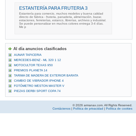
ESTANTERÍA PARA FRUTERIA 3
Estantería para comercio, muchos modelos y buena calidad
directo de fábrica - fruteria, panaderia, alimentación, bazar,
estaciones, ferreterías, estanco, librerías, archivos y industrial.
Se puede personalizar en muchos colores entrega 3-4 días.
Me p
Al día anuncios clasificados
AUNAR TAPICERIA
MERCEDES-BENZ - ML 320 1 12
MOTOCULTOR TEXAS 950
PREMIOS PLANETA 14
TARIMA DE MADERA DE EXTERIOR BARATA
CAMBIO DE VIBRADOR IPHONE 4
FOTÓMETRO WESTON MASTER V
PIEZAS DERBI SPORT COPA 74
© 2026 armanax.com. All Rights Reserved.
Contáctenos
|
Política de privacidad
|
Política de cookies