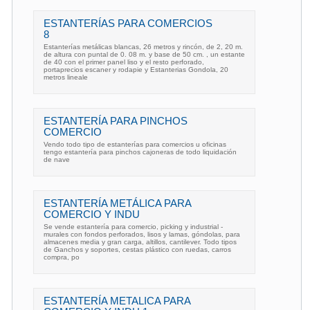
ESTANTERÍAS PARA COMERCIOS
8
Estanterías metálicas blancas, 26 metros y rincón, de 2, 20 m.
de altura con puntal de 0. 08 m. y base de 50 cm. , un estante
de 40 con el primer panel liso y el resto perforado,
portaprecios escaner y rodapie y Estanterias Gondola, 20
metros lineale
ESTANTERÍA PARA PINCHOS
COMERCIO
Vendo todo tipo de estanterías para comercios u oficinas
tengo estantería para pinchos cajoneras de todo liquidación
de nave
ESTANTERÍA METÁLICA PARA
COMERCIO Y INDU
Se vende estantería para comercio, picking y industrial -
murales con fondos perforados, lisos y lamas, góndolas, para
almacenes media y gran carga, altillos, cantilever. Todo tipos
de Ganchos y soportes, cestas plástico con ruedas, carros
compra, po
ESTANTERÍA METALICA PARA