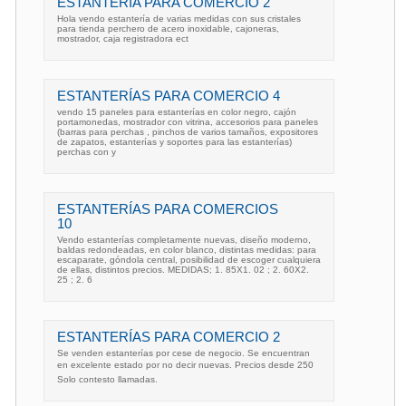
ESTANTERÍA PARA COMERCIO 2
Hola vendo estantería de varias medidas con sus cristales
para tienda perchero de acero inoxidable, cajoneras,
mostrador, caja registradora ect
ESTANTERÍAS PARA COMERCIO 4
vendo 15 paneles para estanterías en color negro, cajón
portamonedas, mostrador con vitrina, accesorios para paneles
(barras para perchas , pinchos de varios tamaños, expositores
de zapatos, estanterías y soportes para las estanterías)
perchas con y
ESTANTERÍAS PARA COMERCIOS
10
Vendo estanterías completamente nuevas, diseño moderno,
baldas redondeadas, en color blanco, distintas medidas: para
escaparate, góndola central, posibilidad de escoger cualquiera
de ellas, distintos precios. MEDIDAS; 1. 85X1. 02 ; 2. 60X2.
25 ; 2. 6
ESTANTERÍAS PARA COMERCIO 2
Se venden estanterías por cese de negocio. Se encuentran
en excelente estado por no decir nuevas. Precios desde 250
Solo contesto llamadas.