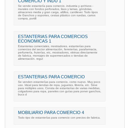
COMERCIO Y INDU 1
Se vende estantería para comercio, industria y archivos -
murales con fondos perforados, lisos y lamas, góndolas,
almacenes media y gran carga, altillos, cantilever. Todo tipos
de Ganchos y soportes, cestas plástico con ruedas, carros
compra, portill
ESTANTERIAS PARA COMERCIOS
ECONOMICAS 1
Estanterias comerciales, mostradores. estanterías para
comercios del sector alimentación, ferreterías, parafarmacia,
perfumería, fruterías, etc, mostradores, vitrinas directamente
de fabrica. montajes de supermercados o tiendas de
alimentación. regul
ESTANTERIAS PARA COMERCIO
Se venden estanterías para comercio, como nuevo. Muy poco
uso. Ideal para tiendas de ropa, juguetes, librería, etc. Sirve
para múltiples usos. Consta de estanterías de varias medidas,
colgadores para ropa, paneles con guías para poner ganchos,
bucs d
MOBILIARIO PARA COMERCIO 4
Todo tipo de estanterías para comercio con precios de fabrica.