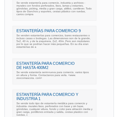
Se vende estantería para comercio, industria y archivos -
murales con fondos perforados, lisos, lamas y estantes,
góndolas, picking, media y gran carga, altillos, cantilever. Todo
tipos de Ganchos y soportes, cestas plástico con ruedas,
carros compra
ESTANTERÍAS PARA COMERCIO 9
Se venden estanterías para comercios, bares restaurantes o
incluso casas o bodegas. Las dimensiones son de la grande,
5x2, 40 m, y de la esquinera, 2x2, 40m. Pero son modulares
por lo que se podrían hacer más pequeñas. En su día eran
estanterías de a
ESTANTERÍA PARA COMERCIO
DE HASTA 400M2
Se vende estantería semi-nueva para comercio, varios tipos
en altura y forma. Contactanos para verla. <www.
zoocomascota. com>
ESTANTERÍA PARA COMERCIO Y
INDUSTRIA 1
Se vende todo tipo de estantería metálica para comercio y
industria- murales lisos, perforados con base y sin base,
góndolas, cualquier altura, fondo y color para almacén media y
gran carga, portillones entrada y salida, cestas plastico con
ruedas, c