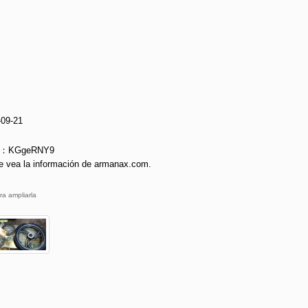
-09-21
ie：KGgeRNY9
e vea la información de armanax.com.
ra ampliarla