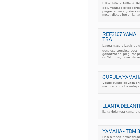
Piloto trasero Yamaha TD
documentado procedente d
pregunte precio y stock 
motor, discos freno, llant
REF2167 YAMAHA
TRA
Lateral trasero izquierdo
despiece completo docume
garantizadas, pregunte p
en 24 horas, motor, discos
CUPULA YAMAHA
Vendo cupula elevada givi
mano en cordoba malaga y
LLANTA DELANT
llanta delantera yamaha 
YAMAHA - TDM 8
Hola a todos, estoy anun