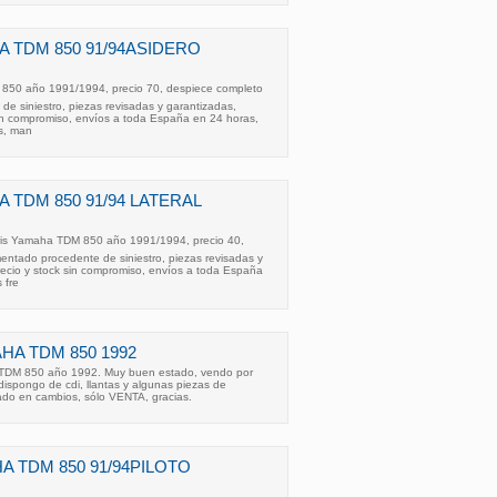
A TDM 850 91/94ASIDERO
850 año 1991/1994, precio 70, despiece completo
e siniestro, piezas revisadas y garantizadas,
sin compromiso, envíos a toda España en 24 horas,
as, man
 TDM 850 91/94 LATERAL
gris Yamaha TDM 850 año 1991/1994, precio 40,
ntado procedente de siniestro, piezas revisadas y
recio y stock sin compromiso, envíos a toda España
 fre
HA TDM 850 1992
M 850 año 1992. Muy buen estado, vendo por
dispongo de cdi, llantas y algunas piezas de
ado en cambios, sólo VENTA, gracias.
A TDM 850 91/94PILOTO