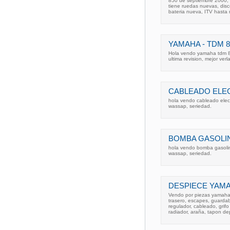
850 de septiembre 2000, 
tiene ruedas nuevas, disc
bateria nueva, ITV hasta
YAMAHA - TDM 8
Hola vendo yamaha tdm 85
ultima revision, mejor ver
CABLEADO ELEC
hola vendo cableado elec
wassap, seriedad.
BOMBA GASOLIN
hola vendo bomba gasoli
wassap, seriedad.
DESPIECE YAMA
Vendo por piezas yamaha 
trasero, escapes, guardab
regulador, cableado, grifo
radiador, araña, tapon d