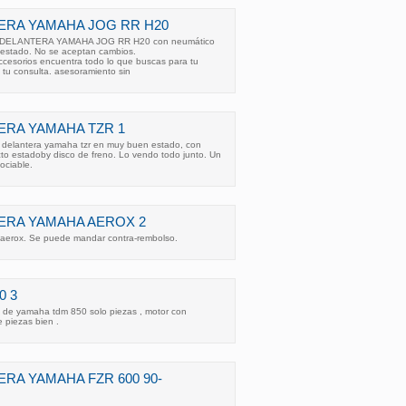
ERA YAMAHA JOG RR H20
TA DELANTERA YAMAHA JOG RR H20 con neumático
 estado. No se aceptan cambios.
esorios encuentra todo lo que buscas para tu
a tu consulta. asesoramiento sin
ERA YAMAHA TZR 1
 delantera yamaha tzr en muy buen estado, con
ecto estadoby disco de freno. Lo vendo todo junto. Un
ociable.
ERA YAMAHA AEROX 2
 aerox. Se puede mandar contra-rembolso.
0 3
 de yamaha tdm 850 solo piezas , motor con
e piezas bien .
RA YAMAHA FZR 600 90-