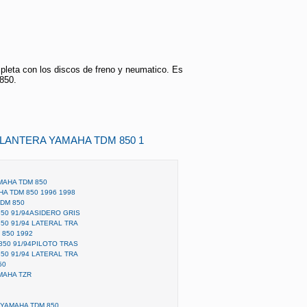
pleta con los discos de freno y neumatico. Es
850.
ELANTERA YAMAHA TDM 850 1
MAHA TDM 850
A TDM 850 1996 1998
DM 850
50 91/94ASIDERO GRIS
50 91/94 LATERAL TRA
850 1992
850 91/94PILOTO TRAS
50 91/94 LATERAL TRA
50
MAHA TZR
YAMAHA TDM 850