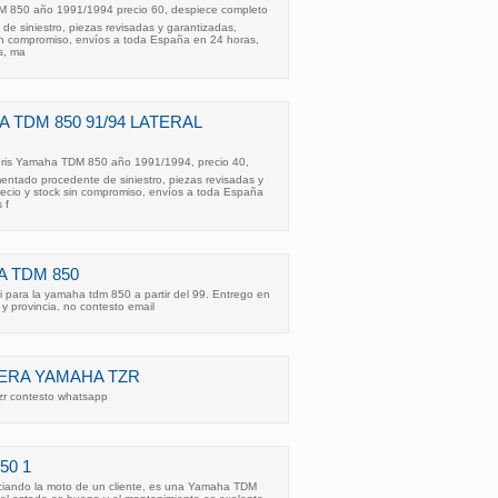
M 850 año 1991/1994 precio 60, despiece completo
e siniestro, piezas revisadas y garantizadas,
sin compromiso, envíos a toda España en 24 horas,
as, ma
 TDM 850 91/94 LATERAL
 gris Yamaha TDM 850 año 1991/1994, precio 40,
ntado procedente de siniestro, piezas revisadas y
recio y stock sin compromiso, envíos a toda España
 f
 TDM 850
 para la yamaha tdm 850 a partir del 99. Entrego en
 provincia. no contesto email
ERA YAMAHA TZR
tzr contesto whatsapp
50 1
ciando la moto de un cliente, es una Yamaha TDM