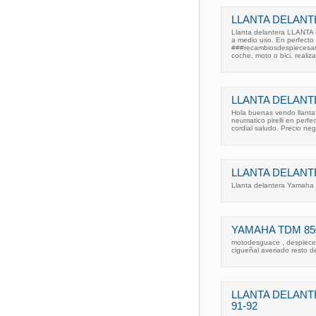
LLANTA DELANT
Llanta delantera LLAN
a medio uso. En perfecto
###recambiosdespiecesacc
coche, moto o bici. realiz
LLANTA DELANT
Hola buenas vendo llanta
neumatico pirelli en perf
cordial saludo. Precio neg
LLANTA DELANT
Llanta delantera Yamaha
YAMAHA TDM 85
motodesguace , despiece
cigueñal averiado resto d
LLANTA DELANTE
91-92