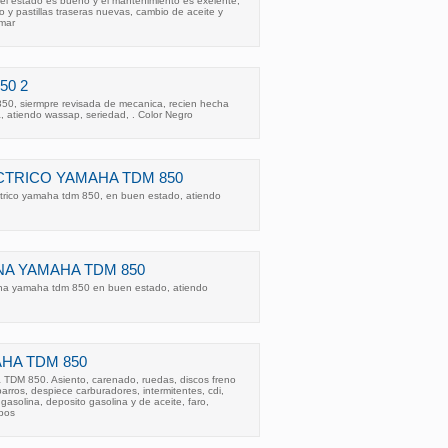
el estado es bueno y el mantenimiento es exelente,
o y pastillas traseras nuevas, cambio de aceite y
 mar
50 2
0, siermpre revisada de mecanica, recien hecha
la, atiendo wassap, seriedad, . Color Negro
TRICO YAMAHA TDM 850
trico yamaha tdm 850, en buen estado, atiendo
A YAMAHA TDM 850
na yamaha tdm 850 en buen estado, atiendo
HA TDM 850
TDM 850. Asiento, carenado, ruedas, discos freno
arros, despiece carburadores, intermitentes, cdi,
 gasolina, deposito gasolina y de aceite, faro,
epos