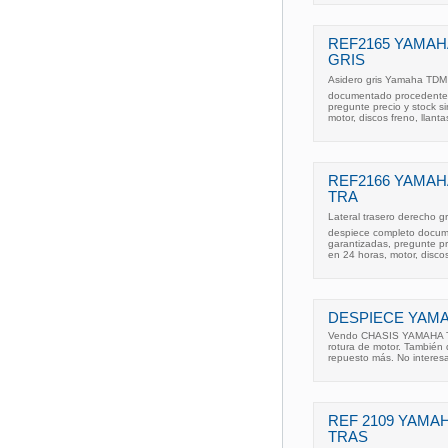
REF2165 YAMAH
GRIS
Asidero gris Yamaha TDM 
documentado procedente d
pregunte precio y stock 
motor, discos freno, llant
REF2166 YAMAHA
TRA
Lateral trasero derecho 
despiece completo docume
garantizadas, pregunte p
en 24 horas, motor, discos
DESPIECE YAMA
Vendo CHASIS YAMAHA TD
rotura de motor. También 
repuesto más. No interes
REF 2109 YAMAH
TRAS