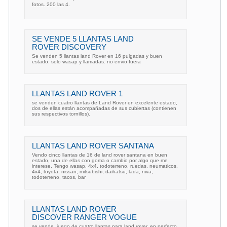
fotos. 200 las 4.
SE VENDE 5 LLANTAS LAND
ROVER DISCOVERY
Se venden 5 llantas land Rover en 16 pulgadas y buen
estado. solo wasap y llamadas. no envio fuera
LLANTAS LAND ROVER 1
se venden cuatro llantas de Land Rover en excelente estado,
dos de ellas están acompañadas de sus cubiertas (contienen
sus respectivos tornillos).
LLANTAS LAND ROVER SANTANA
Vendo cinco llantas de 16 de land rover santana en buen
estado, una de ellas con goma o cambio por algo que me
interese. Tengo wasap. 4x4, todoterreno, ruedas, neumaticos.
4x4, toyota, nissan, mitsubishi, daihatsu, lada, niva,
todoterreno, tacos, bar
LLANTAS LAND ROVER
DISCOVER RANGER VOGUE
se vende. juego de cuatro llantas para land rover, en perfecto