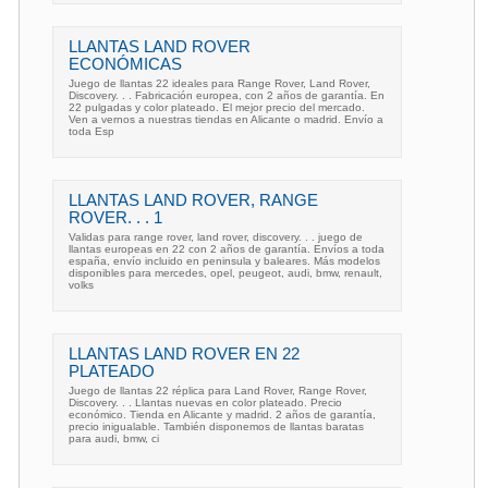
LLANTAS LAND ROVER
ECONÓMICAS
Juego de llantas 22 ideales para Range Rover, Land Rover,
Discovery. . . Fabricación europea, con 2 años de garantía. En
22 pulgadas y color plateado. El mejor precio del mercado.
Ven a vernos a nuestras tiendas en Alicante o madrid. Envío a
toda Esp
LLANTAS LAND ROVER, RANGE
ROVER. . . 1
Validas para range rover, land rover, discovery. . . juego de
llantas europeas en 22 con 2 años de garantía. Envíos a toda
españa, envío incluido en peninsula y baleares. Más modelos
disponibles para mercedes, opel, peugeot, audi, bmw, renault,
volks
LLANTAS LAND ROVER EN 22
PLATEADO
Juego de llantas 22 réplica para Land Rover, Range Rover,
Discovery. . . Llantas nuevas en color plateado. Precio
económico. Tienda en Alicante y madrid. 2 años de garantía,
precio inigualable. También disponemos de llantas baratas
para audi, bmw, ci