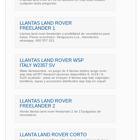
cualquier duda preguntar.
LLANTAS LAND ROVER
FREELANDER 1
Llantas land rover freelander y posibilidad de neumáticos para
éstas. Precio económico. Desguaces Lca . Atendemos
whatsapp. 600 557 321
LLANTAS LAND ROVER WSP
ITALY W2357 SV
Www. llantasonline. es juego de 4 llantas replica range rover
wsp italy w2357 liverpool opciones disponibles 8, 0x18 / 8,
5x20 acabado : plata se incluyen 4 llantas wsp italy originales,
tornillería, tapas y accesorios distribuidor wsp italy en españ
LLANTAS LAND ROVER
FREELANDER 2
Vendo llantas land rover freelander 2 de 17pulgadas sin
neumaticos
LLANTA LAND ROVER CORTO