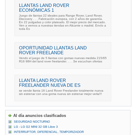
LLANTAS LAND ROVER
ECONÓMICAS 1
Juego de llantas 22 ideales para Range Rover, Land Rover,
Discovery . . . Fabricación europea, con 2 años de garantía.
En 22 pulgadas y color plateado. El mejor precio del mercado.
Ven a vernos a nuestras tiendas en Alicante o madrid. Envío a
toda Es
OPORTUNIDAD LLANTAS LAND
ROVER FREELANDE
Vendo el juego de 5 llantas con gomas nuevas medida 215/65
R16 98H del land rover freelander. . . . Se escuchan ofertas
LLANTA LAND ROVER
FREELANDER NUEVA DE ES
se vende llanta 16 Land Rover Freelander totalmente nueva
sin estrenar con una goma nueva sin estrenar mejor verla!!!
Al día anuncios clasificados
SEGURIDAD NOCTURNO
LG - LG G2 MINI 32 GB Libre 3
INTERRUPTOR, DIFERENCIAL, TEMPORIZADOR