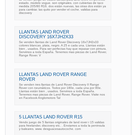
estado. modelo vogue. son originales. con cubiertas de taco
medida 205/80 R16. dos están nuevas, las otras dos están ya
para cambiar. las quito por vender el coche. validas para
discovery
LLANTAS LAND ROVER
DISCOVERY 16X7JH2X33
Se venden llantas de Land Rover Discovery 16x7JH2x33
colores blancas, plata, negro. A 25 e cada una. Llantas están
bien , usados. Para ser perfectas hay que repasar con pintura.
Servimos a toda España. Tenemos mas piezas de Land Rover,
Range Rover. V
LLANTAS LAND ROVER RANGE
ROVER
Se venden tres llantas de Land Rover Discovery II Range
Rover con neumáticos. Todos por 180e, cada una por 80e.
Llantas están bien , usados. Servimos a toda España.
Tenemos mas piezas de Land Rover, Range Rover. Visite nos
en Facebook Anglomotors Tal
5 LLANTAS LAND ROVER R15
Vendo juego de 5 llantas originales de land rover r 15 validas
para freelander, discovery etc. . Enviamos a toda la peninsula
y baleares. www. desguacesautocoche. com