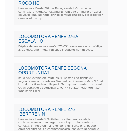
ROCO HO
Locomotora Renfe 309 de Roco, escala HO, corriente
continua, funciona correctamente, entrego en mano en zona
de Barcelona, no hago envíos contrareembolso, contactar por
email o whatsapp.
LOCOMOTORA RENFE 276 A
ESCALA HO
Réplica de locomotora renfe 276-031 ave a escala ho. código:
2716-electrotren nota: nuestros productos son nuevos.
LOCOMOTORA RENFE SEGONA
OPORTUNITAT
se vende locomotora renfe 7671. somos una tienda de
segunda mano ubicada en Martorell, en Germans Marti N 4, al
lado de La Gasolinera Repsol . Transporte gratuito a martorell.
Otras poblaciones consultar al 93-77-65-319. -639. 968. 314
Whatsapp Preci
LOCOMOTORA RENFE 276
IBERTREN N
Locomotora Renfe 276 Alsthom de Ibertren, escala N,
corriente continua, analógica, esta impecable, funciona
correcta, entrego en mano en zona de Barcelona, puedo
enviar certificada, no contrareembolso, contacto por email o