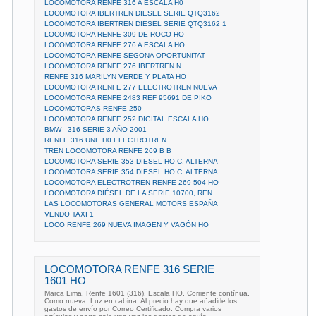
LOCOMOTORA RENFE 316 A ESCALA H0
LOCOMOTORA IBERTREN DIESEL SERIE QTQ3162
LOCOMOTORA IBERTREN DIESEL SERIE QTQ3162 1
LOCOMOTORA RENFE 309 DE ROCO HO
LOCOMOTORA RENFE 276 A ESCALA HO
LOCOMOTORA RENFE SEGONA OPORTUNITAT
LOCOMOTORA RENFE 276 IBERTREN N
RENFE 316 MARILYN VERDE Y PLATA HO
LOCOMOTORA RENFE 277 ELECTROTREN NUEVA
LOCOMOTORA RENFE 2483 REF 95691 DE PIKO
LOCOMOTORAS RENFE 250
LOCOMOTORA RENFE 252 DIGITAL ESCALA HO
BMW - 316 SERIE 3 AÑO 2001
RENFE 316 UNE H0 ELECTROTREN
TREN LOCOMOTORA RENFE 269 B B
LOCOMOTORA SERIE 353 DIESEL HO C. ALTERNA
LOCOMOTORA SERIE 354 DIESEL HO C. ALTERNA
LOCOMOTORA ELECTROTREN RENFE 269 504 HO
LOCOMOTORA DIÉSEL DE LA SERIE 10700, REN
LAS LOCOMOTORAS GENERAL MOTORS ESPAÑA
VENDO TAXI 1
LOCO RENFE 269 NUEVA IMAGEN Y VAGÓN HO
LOCOMOTORA RENFE 316 SERIE
1601 HO
Marca Lima. Renfe 1601 (316). Escala HO. Corriente contínua.
Como nueva. Luz en cabina. Al precio hay que añadirle los
gastos de envío por Correo Certificado. Compra varios