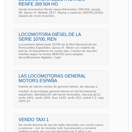
RENFE 269 504 HO
Vendo locomotora Renfe marca Electrotren 269-504, escala
H0. época IV. Modelo 2617. Nueva a estrenar. DIGITALIZADA.
Gastos de envío incluídos.
LOCOMOTORA DIÉSEL DE LA
SERIE 10700, REN
Locomotora diésel serie 10700 de la Red Nacional de los
Ferrocarriles Españoles. época III. Motor con volante de
inercia. Accionamiento en cuatro ejes. Llantas de tracción.
Interfaz según la norma NEM 652 para adaptar
decodificadores digitales. Cajet
LAS LOCOMOTORAS GENERAL
MOTORS ESPAÑA
historia de electro-motive de general motors, de macosa a
vossloh. la tecnología general motors en las locomotoras
españolas, liberalización del sector ferroviario, macosa gl-12,
renfe 1401, renfe 1900, feve 1420, renfe 333, seferif 1-2, msp
1001-10
VENDO TAXI 1
Se vende licencia de taxi de radio mercedes con coche nuevo
a estrenar , con vtc incluida todo funcionando a convenir
tambien puede ser con taxi mercedes de 5 años y vtc