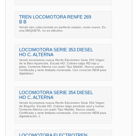
TREN LOCOMOTORA RENFE 269
B B
Vendo tren coleccionista en perfecto estado, como nuevo. Es
una MAQUETA, no es eléctrico.
LOCOMOTORA SERIE 353 DIESEL
HO C. ALTERNA
Vendo locomotora nueva Renfe Electrotren Serie 353 Virgen
de la Bien Aparecida. Escala HO. Colores talgo RD rojo y
plata. Corriente Alterna con patin Tipo Marklin. Nunca usada.
Certificada y serie limitada numerada. Con conector NEM para
digitalizaci
LOCOMOTORA SERIE 354 DIESEL
HO C. ALTERNA
Vendo locomotora nueva Renfe Electrotren Serie 354 Virgen
de Begoña. Escala HO. Colores talgo pendular azul y hueso.
Corriente Alterna con patin Tipo Marklin. Nunca usada.
Certificada y serie limitada numerada. Con conector NEM para
digitalización. L
LOCOMOTORA ELECTROTREN