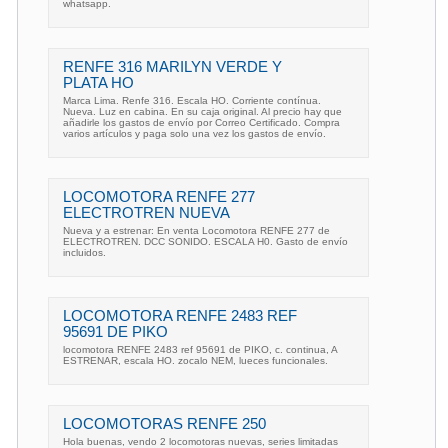
whatsapp.
RENFE 316 MARILYN VERDE Y
PLATA HO
Marca Lima. Renfe 316. Escala HO. Corriente contínua.
Nueva. Luz en cabina. En su caja original. Al precio hay que
añadirle los gastos de envío por Correo Certificado. Compra
varios artículos y paga solo una vez los gastos de envío.
LOCOMOTORA RENFE 277
ELECTROTREN NUEVA
Nueva y a estrenar: En venta Locomotora RENFE 277 de
ELECTROTREN. DCC SONIDO. ESCALA H0. Gasto de envío
incluidos.
LOCOMOTORA RENFE 2483 REF
95691 DE PIKO
locomotora RENFE 2483 ref 95691 de PIKO, c. continua, A
ESTRENAR, escala HO. zocalo NEM, lueces funcionales.
LOCOMOTORAS RENFE 250
Hola buenas, vendo 2 locomotoras nuevas, series limitadas