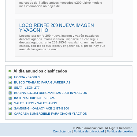
mercedes de 4 años ambos mercedes e200 ultimo modelo
mas informacion no dejes de
LOCO RENFE 269 NUEVA IMAGEN
Y VAGÓN HO
Locomotora renfe 269 nueva imagen y vagón pasajeros
descatalogados. marca ibertren. imposible de conseguir.
descatalogados. renfe 269-285-3. escala ho. en muy buen
estado. con todos sus topes y enganches. al precio hay que
añadirle los gastos de enví
Al día anuncios clasificados
HONDA - S2000 3
BUSCO TRABAJO PARA GUARDERÍAS
SEAT - LEON 277
BOBINA SUZUKI BURGMAN 125 2008 INYECCION
INSIGNIA ORIGINAL VESPA
SALESIANOS - SALESIANOS
SAMSUNG - GALAXY ACE 2 GT-I8160
CARCASA SUMERGIBLE PARA XIAOMI YI ACTION
© 2026 armanax.com. All Rights Reserved.
Contáctenos
|
Política de privacidad
|
Política de cookies