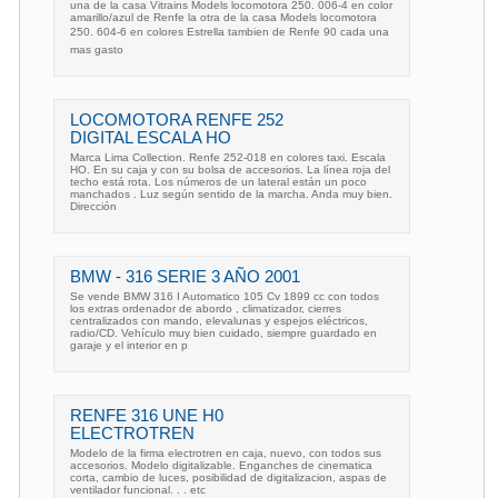
una de la casa Vitrains Models locomotora 250. 006-4 en color
amarillo/azul de Renfe la otra de la casa Models locomotora
250. 604-6 en colores Estrella tambien de Renfe 90 cada una
mas gasto
LOCOMOTORA RENFE 252
DIGITAL ESCALA HO
Marca Lima Collection. Renfe 252-018 en colores taxi. Escala
HO. En su caja y con su bolsa de accesorios. La línea roja del
techo está rota. Los números de un lateral están un poco
manchados . Luz según sentido de la marcha. Anda muy bien.
Dirección
BMW - 316 SERIE 3 AÑO 2001
Se vende BMW 316 I Automatico 105 Cv 1899 cc con todos
los extras ordenador de abordo , climatizador, cierres
centralizados con mando, elevalunas y espejos eléctricos,
radio/CD. Vehículo muy bien cuidado, siempre guardado en
garaje y el interior en p
RENFE 316 UNE H0
ELECTROTREN
Modelo de la firma electrotren en caja, nuevo, con todos sus
accesorios. Modelo digitalizable. Enganches de cinematica
corta, cambio de luces, posibilidad de digitalizacion, aspas de
ventilador funcional. . . etc