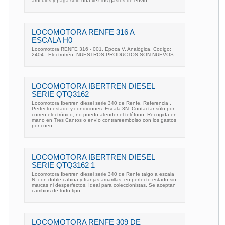
artículos y paga solo una vez los gastos de envío.
LOCOMOTORA RENFE 316 A
ESCALA H0
Locomotora RENFE 316 - 001. Epoca V. Analógica. Codigo:
2404 - Electrotrén. NUESTROS PRODUCTOS SON NUEVOS.
LOCOMOTORA IBERTREN DIESEL
SERIE QTQ3162
Locomotora Ibertren diesel serie 340 de Renfe. Referencia .
Perfecto estado y condiciones. Escala 3N. Contactar sólo por
correo electrónico, no puedo atender el teléfono. Recogida en
mano en Tres Cantos o envío contrareembolso con los gastos
por cuen
LOCOMOTORA IBERTREN DIESEL
SERIE QTQ3162 1
Locomotora Ibertren diesel serie 340 de Renfe talgo a escala
N, con doble cabina y franjas amarillas, en perfecto estado sin
marcas ni desperfectos. Ideal para coleccionistas. Se aceptan
cambios de todo tipo
LOCOMOTORA RENFE 309 DE