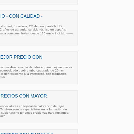
O - CON CALIDAD -
 al note4, 8 núcleos, 2G de ram, pantalla HD,
2 años de garantía, servicio técnico en españa.
s a comtrarembolso. desde 135 envío incluido -------
MEJOR PRECIO CON
iamos directamente de fabrica, para mejorar precio-
lectrosoldado , sobre tubo cuadrado de 20mm
liéster resistente a la intemperie. son modulares,
osib
PRECIOS CON MAYOR
especialistas en tejados la colocación de tejas
s. También somos especialistas en la formación de
cubiertas) no tenemos problemas para replantear
much