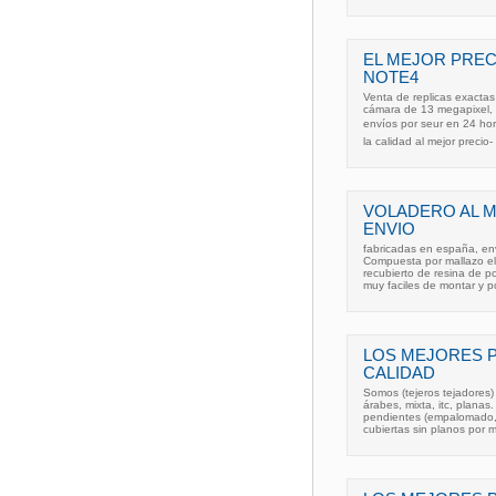
EL MEJOR PRECI
NOTE4
Venta de replicas exactas
cámara de 13 megapixel, 
envíos por seur en 24 hora
la calidad al mejor precio-
VOLADERO AL 
ENVIO
fabricadas en españa, env
Compuesta por mallazo e
recubierto de resina de po
muy faciles de montar y p
LOS MEJORES 
CALIDAD
Somos (tejeros tejadores) 
árabes, mixta, itc, plana
pendientes (empalomado, 
cubiertas sin planos por 