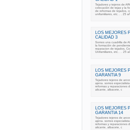
Tejadores y tejeros de AR
colocación de tejas y la 
de reformas de tejados, c
unifamiliares, etc. . . 25 
LOS MEJORES 
CALIDAD 3
Somos una cuadrilla de AR
la formación de pendient
reparacion de tejados, C
Unifamiliares, etc. . . 25
LOS MEJORES 
GARANTIA 9
Tejadores tejeros de arco
ajena. somos especialista
reformas y reparaciones d
alicante, albacete, c
LOS MEJORES 
GARANTIA 14
Tejadores tejeros de arco
ajena. somos especialista
reformas y reparaciones d
alicante, albacete, c