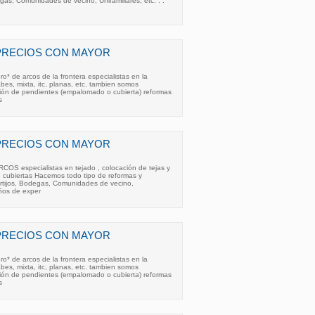
gas, Comunidades de vecino, Unifamiliares, etc. . .
PRECIOS CON MAYOR
ro* de arcos de la frontera especialistas en la
abes, mixta, itc, planas, etc. tambien somos
ción de pendientes (empalomado o cubierta) reformas
s
PRECIOS CON MAYOR
COS especialistas en tejado , colocación de tejas y
e cubiertas Hacemos todo tipo de reformas y
ortijos, Bodegas, Comunidades de vecino,
 años de exper
PRECIOS CON MAYOR
ro* de arcos de la frontera especialistas en la
abes, mixta, itc, planas, etc. tambien somos
ción de pendientes (empalomado o cubierta) reformas
s