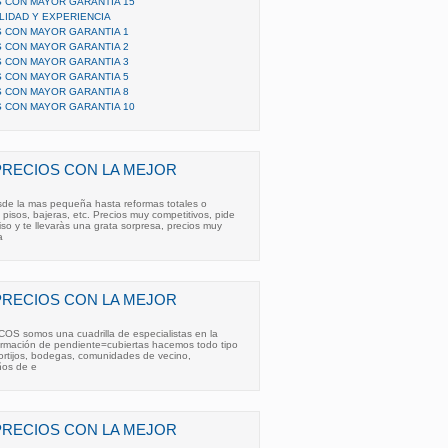
 CON MAYOR GARANTIA 15
LIDAD Y EXPERIENCIA
 CON MAYOR GARANTIA 1
 CON MAYOR GARANTIA 2
 CON MAYOR GARANTIA 3
 CON MAYOR GARANTIA 5
 CON MAYOR GARANTIA 8
 CON MAYOR GARANTIA 10
PRECIOS CON LA MEJOR
esde la mas pequeña hasta reformas totales o
, pisos, bajeras, etc. Precios muy competitivos, pide
o y te llevaràs una grata sorpresa, precios muy
a
PRECIOS CON LA MEJOR
COS somos una cuadrilla de especialistas en la
formación de pendiente=cubiertas hacemos todo tipo
ortijos, bodegas, comunidades de vecino,
años de e
PRECIOS CON LA MEJOR