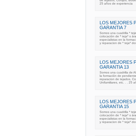
de tejados, Cortijos, Bode
25 años de experiencia
LOS MEJORES 
GARANTIA 7
Somos una cuadrilla * teje
colocación de * teja* s ár
especialistas en la forma
y reparacion de * teja* do
LOS MEJORES 
GARANTIA 13
Somos una cuadrilla de AR
la formación de pendient
reparacion de tejados, C
Unifamiliares, etc. . . 25
LOS MEJORES 
GARANTIA 15
Somos una cuadrilla * teje
colocación de * teja* s ár
especialistas en la forma
y reparacion de * teja* do