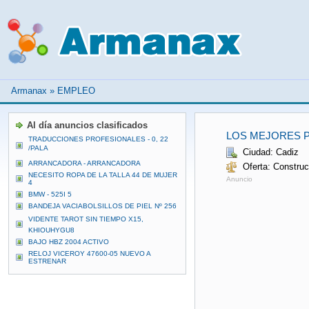
Armanax
»
EMPLEO
Al día anuncios clasificados
LOS MEJORES P
TRADUCCIONES PROFESIONALES - 0, 22
/PALA
Ciudad: Cadiz
ARRANCADORA - ARRANCADORA
Oferta: Construc
NECESITO ROPA DE LA TALLA 44 DE MUJER
Anuncio
4
BMW - 525I 5
BANDEJA VACIABOLSILLOS DE PIEL Nº 256
VIDENTE TAROT SIN TIEMPO X15,
KHIOUHYGU8
BAJO HBZ 2004 ACTIVO
RELOJ VICEROY 47600-05 NUEVO A
ESTRENAR