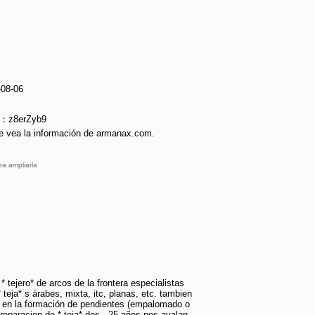
-08-06
e：z8erZyb9
e vea la información de armanax.com.
ra ampliarla
 tejero* de arcos de la frontera especialistas
 teja* s árabes, mixta, itc, planas, etc. tambien
 en la formación de pendientes (empalomado o
 reparacion de * teja* dos . 25 años nos avalan