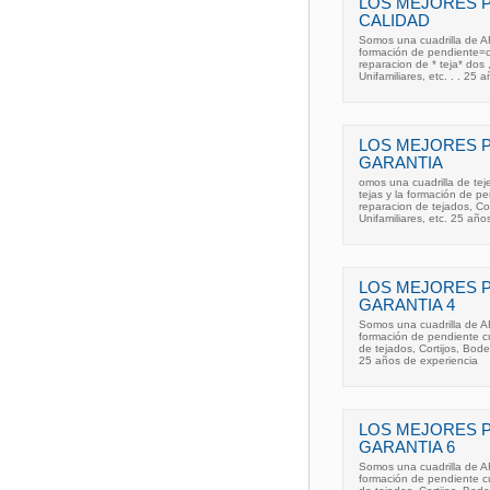
LOS MEJORES 
CALIDAD
Somos una cuadrilla de AR
formación de pendiente=c
reparacion de * teja* dos
Unifamiliares, etc. . . 25
LOS MEJORES 
GARANTIA
omos una cuadrilla de tej
tejas y la formación de p
reparacion de tejados, C
Unifamiliares, etc. 25 añ
LOS MEJORES 
GARANTIA 4
Somos una cuadrilla de AR
formación de pendiente c
de tejados, Cortijos, Bode
25 años de experiencia
LOS MEJORES 
GARANTIA 6
Somos una cuadrilla de AR
formación de pendiente c