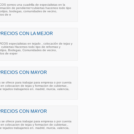
COS somos una cuadrilla de especialistas en la
formación de pendiente=cubiertas hacemos todo tipo
ortijos, bodegas, comunidades de vecino,
años de e
PRECIOS CON LA MEJOR
COS especialistas en tejado , colocación de tejas y
e cubiertas Hacemos todo tipo de reformas y
ortijos, Bodegas, Comunidades de vecino,
 años de exper
PRECIOS CON MAYOR
s se ofrece para trabajar para empresa o por cuenta
 en colocacion de tejas y formacion de cubiertas ,
e tejados trabajamos en. madrid, murcia, valencia,
PRECIOS CON MAYOR
s se ofrece para trabajar para empresa o por cuenta
 en colocacion de tejas y formacion de cubiertas ,
e tejados trabajamos en. madrid, murcia, valencia,